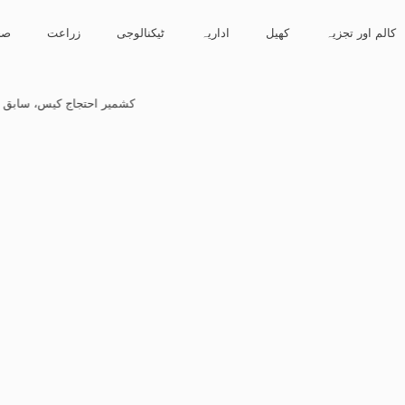
کالم اور تجزیہ
کھیل
اداریہ
ٹیکنالوجی
زراعت
صح
کشمیر احتجاج کیس، سابق سینیٹر مشتاق احمد 