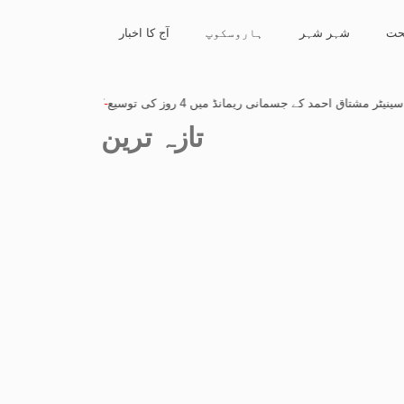
ت
شہر شہر
ہاروسکوپ
آج کا اخبار
کے جسمانی ریمانڈ میں 4 روز کی توسیع
-
کشمیر احتجاج کیس، سابق سینیٹر مشتا
تازہ ترین