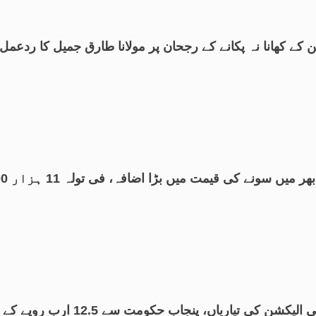
ن کے کھانا نہ پکانے کے رجحان پر مولانا طارق جمیل کا ردعمل
 میں سونے کی قیمت میں بڑا اضافہ، فی تولہ 11 ہزار 300 روپے مہنگا
 الیکشن کی تیاریاں، پنجاب حکومت سے 12.5 ارب روپے کے فنڈز طلب