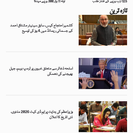
12.5 ارب روپے کے فنڈز طلب
تولہ 11 ہزار 300 روپے مہنگا
تازہ ترین
کشمیر احتجاج کیس، سابق سینیٹر مشتاق احمد
کے جسمانی ریمانڈ میں 4 روز کی توسیع
اسلحہ ذخائر سے متعلق خبروں پر ٹرمپ برہم، جیل
بھیجنے کی دھمکی
وزیراعظم کی ہدایت پر ایم ڈی کیٹ 2026 ملتوی،
نئی تاریخ کا اعلان