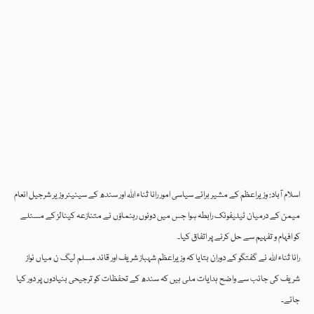
اسلام آباد: وزیراعظم کے مشیر برائے سیاسی امور رانا ثناء اللہ اور سندھ کے سینیئر وزیر شرجیل انعام
میمن کے درمیان ٹیلیفونک رابطہ ہوا جس میں دونوں رہنماؤں نے متنازعہ کینالز کے مسئلے
کو افہام و تفہیم سے حل کرنے پر اتفاق کیا۔
رانا ثناء اللہ نے گفتگو کے دوران بتایا کہ وزیراعظم شہباز شریف اور قائد مسلم لیگ ن میاں نواز
شریف کی جانب سے واضح ہدایات ملی ہیں کہ سندھ کے تحفظات کو ترجیحی بنیادوں پر دور کیا
جائے۔