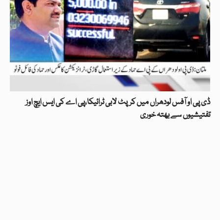
ڈی پی او آفس لودھراں میں کرپٹ لابی ٹرائیکا،پی اے کی ایس ایچ اوز
تفتیشیوں سے بھتہ خوری