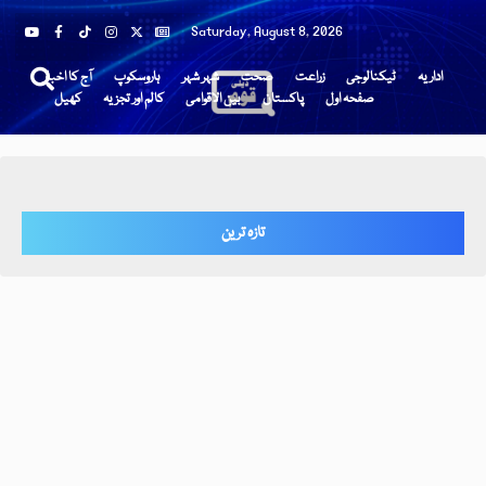
Saturday, August 8, 2026
اداریہ
ٹیکنالوجی
زراعت
صحت
شہر شہر
ہاروسکوپ
آج کا اخبار
صفحہ اول
پاکستان
بین الاقوامی
کالم اور تجزیہ
کھیل
تازہ ترین