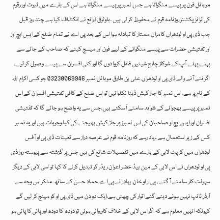
موبائل فون پر پیسے منگواتا ہے جس نمبر پر پیسے منگواتا ہے اس کے بارے میں ثبوت اور رقوم
کی ٹرانزیکشنز روزنامہ قوم نے محفوظ کر لی ہیں ۔باوثوق ذرائع نے انکشاف کیا ہے چند روز قبل
جب ڈی پی او لودھراں کامران ممتاز کا تبادلہ ہوا اس کے بعد پی اے نے تمام ضلع کے ایس ایچ اوز
اور تفتیشی حضرات سے پیسے منگوانے کے لیے فون اور میسج کیئے کہ صاحب کے جانے سے
پہلے پہلے آپ کے شوکاز چارج شیٹیں فائل کروا دوں گا اور کئی افسران سے پیسے وصول کر لیے،
اگر نئے آنے والے ڈی پی او لودھراں علی بن طارق موبائل نمبر 03230069946 جو کسی اکرام اللہ
کے نام پر ہے، اس نمبر کا جاز کیش ڈیٹا نکلوائیں تو اس ضلع کے کافی تفتیشی افسران کے اس
نمبر پر پیسے بھجوانے کے شواہد سامنے آسکتے ہیں،جس سے یہ واضح ہو جائے گا کہ تفتیشی
افسران اور ایس ایچ او صاحبان کی اس نمبرز پر جاز کیش بھیجنے کی کیا وجوہات ہیں اور یہ نمبر
کس کے زیر استعمال ہے ۔یاد رہے کہ روزنامہ قوم نے عرصہ دراز سے تعینات ڈی پی او آفس
لودھراں میں کرپٹ لابی کے بارے میں تفصیلات شائع کی ہیں جس پر گزشتہ سے پیوستہ روز ڈی
پی او لودھراں نے اس لابی کے مین ہیڈ خضر اعوان ریڈر کو تبدیل کرنے کا کہا تو اسی لابی کے دیگر
سہولت کار سامنے آگئے ، پی ار او خان بہادر نے پی اے حماد حسن کے ساتھ ملکر اس وجہ سے
آرڈر ٹائپ نہیں ہونے دیئے گئے اتوار کی چھٹی ہے،ایک دو دن میں ڈی پی او کو مینج کر لیں گے
کیونکہ انہیں معلوم ہے کہ اگر اس لابی کے خلاف کارروائی ہوئی تو دودھ کا دودھ اور پانی کا پانی ہو