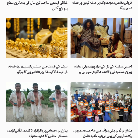
فریقی دفاعی معاہدہ، ایک پر حملہ تینوں پر حملہ
غذائی قیمتیں ساڑھے تین سال کی بلند ترین سطح
تصور ہوگا
پر پہنچ گئیں
تحسین سکینہ کی دل کی مراد پوری ہوئی، عابدہ
سونے کی قیمت میں مسلسل تیسرے روز اضافہ،
پروین صاحبہ نے باقاعدہ شاگردی میں لے لیا
فی تولہ 4 لاکھ 54 ہزار 336 روپے کا ہوگیا
ملتان بورڈ: پوزیشن ہولڈرز میں امام مسجد، مزدور،
بہاول پور: صحافی پر بااثرافراد کا تشدد، انگلی توڑدی،
رکشہ ڈرائیور کے بچے اور یتیم طلبہ شامل
صحافتی حلقوں کا شدید احتجاج