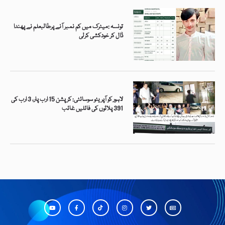
تونسہ :میٹرک میں کم نمبر آنے پرطالبعلم نے پھندا
ڈال کر خودکشی کرلی
لاہور کو آپریٹو سوسائٹی: کرپشن 15 ارب پار، 3 ارب کی
391 پلاٹوں کی فائلیں غائب