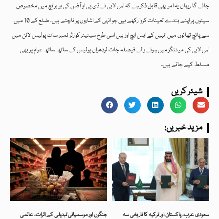
جائے گا ،یہاں یہ امر بھی قابل ذکر ہے کہ اس لابی نے ڈی پی او آفس کی ہر برانچ میں مخصوص
سیٹوں پر اپنے بندے تعینات کروا رکھے ہیں جو انہی کے اشاروں پر ناچتے ہیں، ضلع کے 10 میں
سے پانچ تھانوں میں انہیں کے ایس ایچ اوز ہیں اسی طرح سینیئر کوارٹر نمبر سات پولیس لائن میں
اس لابی کی میٹنگز میں ہونے والے فیصلہ جات لودھراں پولیس کے ساتھ ساتھ عوام پر بھی
مسلط کیے جاتے ہیں۔
شیئر کریں
:مزید خبریں
سعودی عرب، پاکستان اور ترکیہ کا تاریخی سہ
جنگوں اور موسمیاتی تبدیلی کے اثرات، عالمی