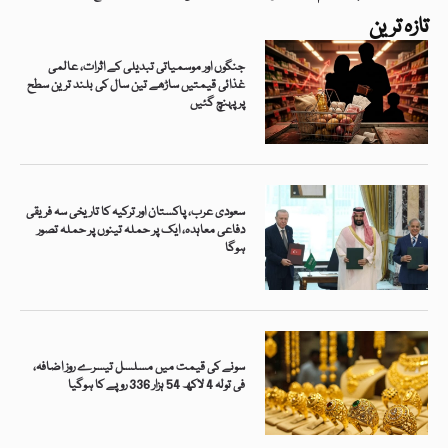
تازہ ترین
جنگوں اور موسمیاتی تبدیلی کے اثرات، عالمی
غذائی قیمتیں ساڑھے تین سال کی بلند ترین سطح
پر پہنچ گئیں
سعودی عرب، پاکستان اور ترکیہ کا تاریخی سہ فریقی
دفاعی معاہدہ، ایک پر حملہ تینوں پر حملہ تصور
ہوگا
سونے کی قیمت میں مسلسل تیسرے روز اضافہ،
فی تولہ 4 لاکھ 54 ہزار 336 روپے کا ہوگیا