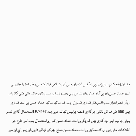
ملتان (قوم کرائم سیل)ڈی پی او آفس لودھراں میں کرپٹ لابی ٹرائیکا میں ریڈر خضراعوان، پی
اے حماد حسن، اور پی آر او خان بہادر شامل ہیں ،صدر دنیا پور سے پکڑی جانے والی کئی گاڑیاں
ریڈر خضر اعوان سب انسپکٹر کے زیر کنٹرول رہنے کے ساتھ ساتھ حماد حسن پی اے کے زیر
استعمال گاڑی نمبر LE/4107 بھی 550 ض ف کی نکلی جو گاڑی قبضہ پولیس تھانے میں بند
ہونی چاہیے تھی ،وہ گاڑی بھی کاریگر پی اے حماد حسن کے زیر استعمال ہے۔ اسی طرح جو
اطلاعات ملی ہیں ان کہ مطابق پی اے حماد حسن ضلع بھر کے تھانے داروں اور ایس ایچ اوز سے