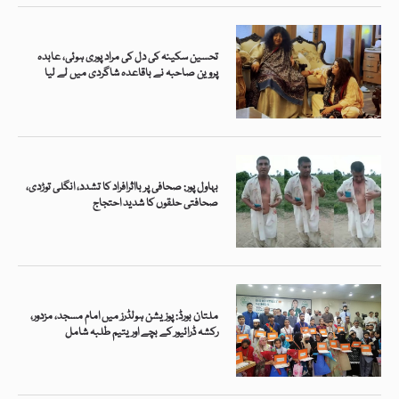
تحسین سکینہ کی دل کی مراد پوری ہوئی، عابدہ
پروین صاحبہ نے باقاعدہ شاگردی میں لے لیا
بہاول پور: صحافی پر بااثرافراد کا تشدد، انگلی توڑدی،
صحافتی حلقوں کا شدید احتجاج
ملتان بورڈ: پوزیشن ہولڈرز میں امام مسجد، مزدور،
رکشہ ڈرائیور کے بچے اور یتیم طلبہ شامل