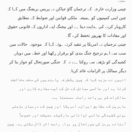
چینی وزارت خارجہ کے ترجمان گاؤ جیاکن نے پریس بریفنگ میں کہا کہ
چین اپنی کمپنیوں کو ہمیشہ ملکی قوانین اور ضوابط کے مطابق
کاروبار کرنے کی ہدایت دیتا ہے اور بیجنگ اپنے اداروں کے قانونی حقوق
اور مفادات کا بھرپور تحفظ کرے گا۔
چینی ترجمان نے امریکا پر تنقید کرتے ہوئے کہا کہ موجودہ حالات میں
سب سے اہم ترجیح جنگ بندی کو برقرار رکھنا اور خطے میں دوبارہ
کشیدگی کو بڑھنے سے روکنا ہے، نہ کہ جنگی صورتحال کو جواز بنا کر
دیگر ممالک پر الزامات عائد کرنا۔
انہوں نے مزید کہا کہ چین یکطرفہ پابندیوں کی سخت مخالفت
کرتا ہے اور عالمی مسائل کے حل کے لیے سفارت کاری اور
مذاکرات کو ہی واحد راستہ سمجھتا ہے۔
ماہرین کے مطابق ایران، امریکا اور چین کے درمیان بڑھتی
ہوئی کشیدگی عالمی توانائی مارکیٹ، معیشت اور خصوصاً
آبنائے ہرمز کی صورتحال پر براہ راست اثر ڈال سکتی ہے۔ چین