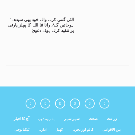
’الٹی گنتی کرنے والے خود بھی سیدھے
ہوجائیں گے‘، رانا ثنا اللہ کا پیپلز پارٹی
پر تنقید کرتے ہوئے دعویٰ
زراعت
صحت
شہر شہر
ہاروسکوپ
آج کا اخبار
بین الاقوامی
کالم اور تجزیہ
کھیل
اداریہ
ٹیکنالوجی