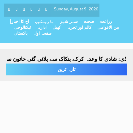
Sunday, August 9, 2026
زراعت
صحت
شہر شہر
ہاروسکوپ
آج کا اخبار
بین الاقوامی
کالم اور تجزیہ
کھیل
اداریہ
ٹیکنالوجی
صفحہ اول
پاکستان
ڈی: شادی کا وعدہ کرکے بنکاک سے بلائی گئی خاتون سے مبینہ 
تازہ ترین