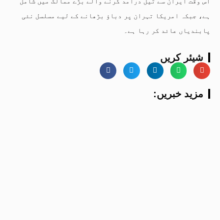
اس وقت ایران سے تیل درآمد کرنے والے بڑے ممالک میں شامل
ہے، جبکہ امریکا تہران پر دباؤ بڑھانے کے لیے مسلسل نئی
پابندیاں عائد کر رہا ہے۔
شیئر کریں
:مزید خبریں