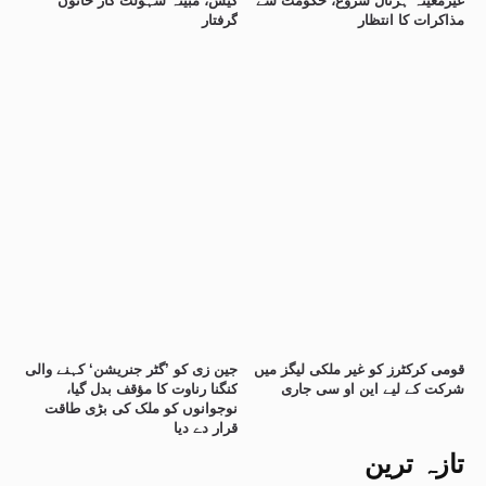
غیرمعینہ ہڑتال شروع، حکومت سے
کیس، مبینہ سہولت کار خاتون
مذاکرات کا انتظار
گرفتار
قومی کرکٹرز کو غیر ملکی لیگز میں
جین زی کو ’گٹر جنریشن‘ کہنے والی
شرکت کے لیے این او سی جاری
کنگنا رناوت کا مؤقف بدل گیا،
نوجوانوں کو ملک کی بڑی طاقت
قرار دے دیا
تازہ ترین