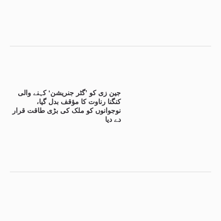
جین زی کو ’گٹر جنریشن‘ کہنے والی
کنگنا رناوت کا مؤقف بدل گیا،
نوجوانوں کو ملک کی بڑی طاقت قرار
دے دیا