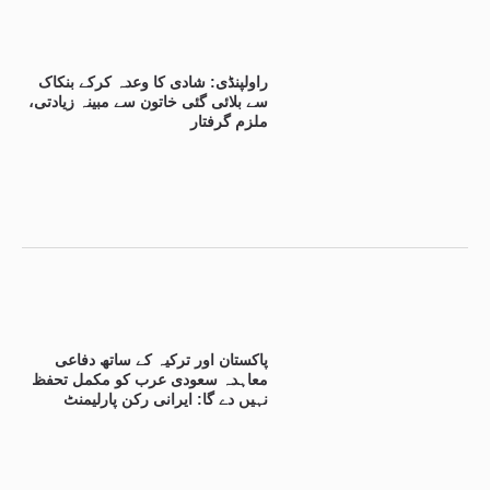
راولپنڈی: شادی کا وعدہ کرکے بنکاک
سے بلائی گئی خاتون سے مبینہ زیادتی،
ملزم گرفتار
پاکستان اور ترکیہ کے ساتھ دفاعی
معاہدہ سعودی عرب کو مکمل تحفظ
نہیں دے گا: ایرانی رکن پارلیمنٹ