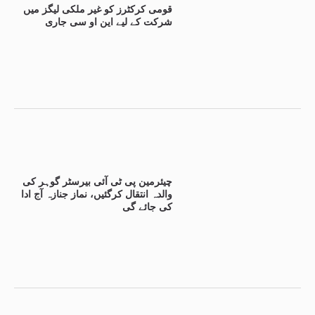
قومی کرکٹرز کو غیر ملکی لیگز میں
شرکت کے لیے این او سی جاری
چیئرمین پی ٹی آئی بیرسٹر گوہر کی
والدہ انتقال کرگئیں، نماز جنازہ آج ادا
کی جائے گی