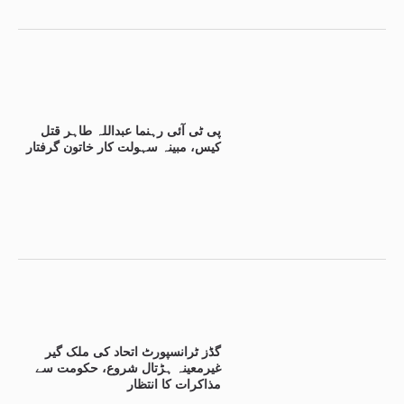
پی ٹی آئی رہنما عبداللہ طاہر قتل
کیس، مبینہ سہولت کار خاتون گرفتار
گڈز ٹرانسپورٹ اتحاد کی ملک گیر
غیرمعینہ ہڑتال شروع، حکومت سے
مذاکرات کا انتظار