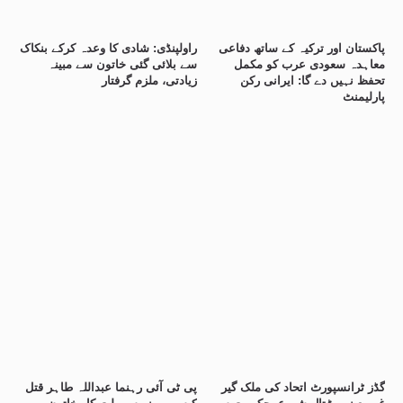
پاکستان اور ترکیہ کے ساتھ دفاعی
راولپنڈی: شادی کا وعدہ کرکے بنکاک
معاہدہ سعودی عرب کو مکمل
سے بلائی گئی خاتون سے مبینہ
تحفظ نہیں دے گا: ایرانی رکن
زیادتی، ملزم گرفتار
پارلیمنٹ
گڈز ٹرانسپورٹ اتحاد کی ملک گیر
پی ٹی آئی رہنما عبداللہ طاہر قتل