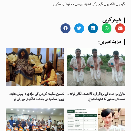
گیا ہے تاکہ بچے گرمی کی شدید لہر سے محفوظ رہ سکیں۔
شیئر کریں
:مزید خبریں
بہاول پور: صحافی پر بااثرافراد کا تشدد، انگلی توڑدی،
تحسین سکینہ کی دل کی مراد پوری ہوئی، عابدہ
صحافتی حلقوں کا شدید احتجاج
پروین صاحبہ نے باقاعدہ شاگردی میں لے لیا