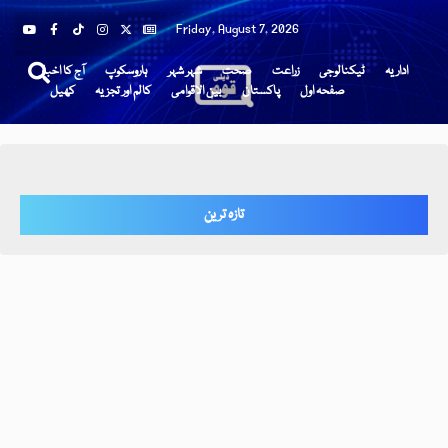
Friday, August 7, 2026
اداریہ
ٹیکنالوجی
زراعت
صحت
شہر شہر
ہاروسکوپ
آج کا اخبار
صفحہ اول
پاکستان
بین الاقوامی
کالم اور تجزیہ
کھیل
تازہ ترین