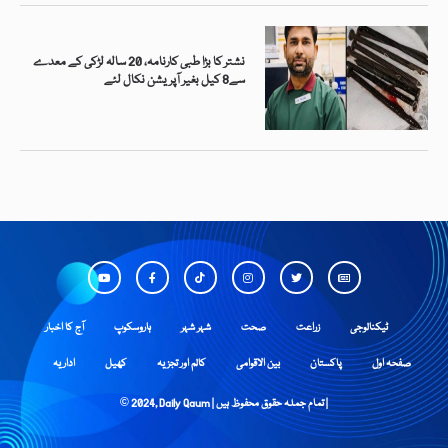
نشتر کا بڑا طبی کارنامہ، 20 سالہ لڑکی کے معدے
سے8 کیل بغیر آپریشن نکال لئے
ٹیکنالوجی
زراعت
صحت
شہر شہر
ہاروسکوپ
آج کا اخبار
صفحہ اول
پاکستان
بین الاقوامی
کالم اور تجزیہ
کھیل
اداریہ
© 2024, Daily Qaum | تمام جملہ حقوق محفوظ ہیں |