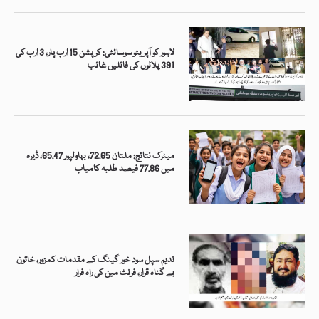
لاہور کو آپریٹو سوسائٹی: کرپشن 15 ارب پار، 3 ارب کی
391 پلاٹوں کی فائلیں غائب
میٹرک نتائج: ملتان 72.65، بہاولپور 65.47، ڈیرہ
میں 77.86 فیصد طلبہ کامیاب
ندیم سپل سود خور گینگ کے مقدمات کمزور، خاتون
بے گناہ قرار، فرنٹ مین کی راہ فرار