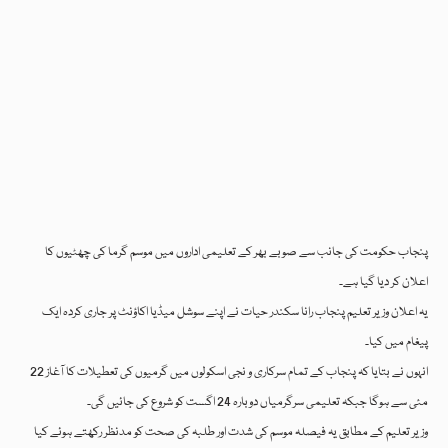
پنجاب حکومت کی جانب سے صوبے بھر کے تعلیمی اداروں میں موسم گرما کی چھٹیوں کا
اعلان کر دیا گیا ہے۔
یہ اعلان وزیر تعلیم پنجاب رانا سکندر حیات نے اپنے سوشل میڈیا اکاؤنٹ پر جاری کردہ ایک
پیغام میں کیا۔
انہوں نے بتایا کہ پنجاب کے تمام سرکاری و نجی اسکولوں میں گرمیوں کی تعطیلات کا آغاز 22
مئی سے ہوگا جبکہ تعلیمی سرگرمیاں دوبارہ 24 اگست کو شروع کی جائیں گی۔
وزیر تعلیم کے مطابق یہ فیصلہ موسم کی شدت اور طلبہ کی صحت کو مدنظر رکھتے ہوئے کیا