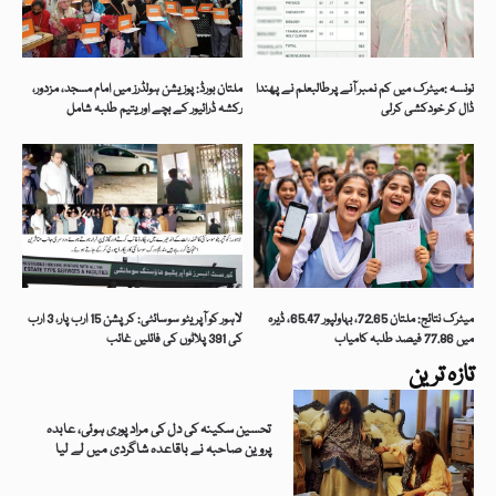
تونسہ :میٹرک میں کم نمبر آنے پرطالبعلم نے پھندا
ملتان بورڈ: پوزیشن ہولڈرز میں امام مسجد، مزدور،
ڈال کر خودکشی کرلی
رکشہ ڈرائیور کے بچے اور یتیم طلبہ شامل
میٹرک نتائج: ملتان 72.65، بہاولپور 65.47، ڈیرہ
لاہور کو آپریٹو سوسائٹی: کرپشن 15 ارب پار، 3 ارب
میں 77.86 فیصد طلبہ کامیاب
کی 391 پلاٹوں کی فائلیں غائب
تازہ ترین
تحسین سکینہ کی دل کی مراد پوری ہوئی، عابدہ
پروین صاحبہ نے باقاعدہ شاگردی میں لے لیا