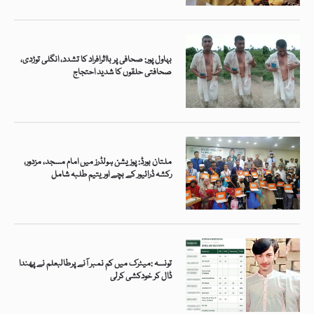
بہاول پور: صحافی پر بااثرافراد کا تشدد، انگلی توڑدی،
صحافتی حلقوں کا شدید احتجاج
ملتان بورڈ: پوزیشن ہولڈرز میں امام مسجد، مزدور،
رکشہ ڈرائیور کے بچے اور یتیم طلبہ شامل
تونسہ :میٹرک میں کم نمبر آنے پرطالبعلم نے پھندا
ڈال کر خودکشی کرلی