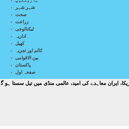
ہاروسکوپ
شہر شہر
صحت
زراعت
ٹیکنالوجی
اداریہ
کھیل
کالم اور تجزیہ
بین الاقوامی
پاکستان
صفحہ اول
ران معاہدے کی امید، عالمی منڈی میں تیل سستا ہو گیا
امر
-