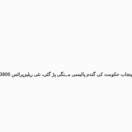
پنجاب حکومت کی گندم پالیسی مہنگی پڑ گئی، نئی ریلیزپرائس 3800، پاسکو سے 4150 میں خریداری