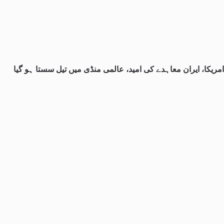
امریکا، ایران معاہدے کی امید، عالمی منڈی میں تیل سستا ہو گیا