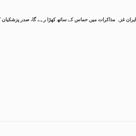
ایران غزہ مذاکرات میں حماس کے ساتھ کھڑا رہے گا، صدر پزشکیان کا