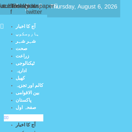
utube
Facebook-
Tiktok
Instagram
Newspaper
X-
Thursday, August 6, 2026
f
twitter
آج کا اخبار
ہاروسکوپ
شہر شہر
صحت
زراعت
ٹیکنالوجی
اداریہ
کھیل
کالم اور تجزیہ
بین الاقوامی
پاکستان
صفحہ اول
آج کا اخبار