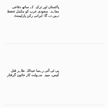
پاکستان اور ترکیہ کے ساتھ دفاعی
معاہدہ سعودی عرب کو مکمل تحفظ
نہیں دے گا: ایرانی رکن پارلیمنٹ
پی ٹی آئی رہنما عبداللہ طاہر قتل
کیس، مبینہ سہولت کار خاتون گرفتار