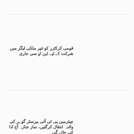
قومی کرکٹرز کو غیر ملکی لیگز میں
شرکت کے لیے این او سی جاری
چیئرمین پی ٹی آئی بیرسٹر گوہر کی
والدہ انتقال کرگئیں، نماز جنازہ آج ادا
کی جائے گی