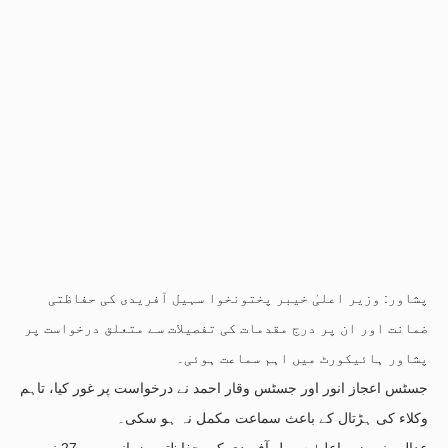
پشاور: وزیر اعلیٰ خیبر پختونخوا سہیل آفریدی کی حفاظتی
ضمانت اور ان پر درج مقدمات کی تفصیلات سے متعلق درخواست پر
پشاور ہائیکورٹ میں اہم سماعت ہوئی۔
جسٹس اعجاز انور اور جسٹس وقار احمد نے درخواست پر غور کیا، تاہم
وکلاء کی ہڑتال کے باعث سماعت مکمل نہ ہو سکی۔
عدالت نے وزیر اعلیٰ سہیل آفریدی کی حفاظتی ضمانت میں 27 نومبر