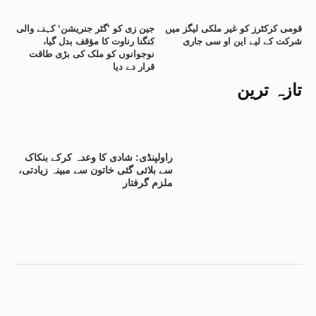
قومی کرکٹرز کو غیر ملکی لیگز میں
جین زی کو ’گٹر جنریشن‘ کہنے والی
شرکت کے لیے این او سی جاری
کنگنا رناوت کا مؤقف بدل گیا،
نوجوانوں کو ملک کی بڑی طاقت
قرار دے دیا
تازہ ترین
راولپنڈی: شادی کا وعدہ کرکے بنکاک
سے بلائی گئی خاتون سے مبینہ زیادتی،
ملزم گرفتار