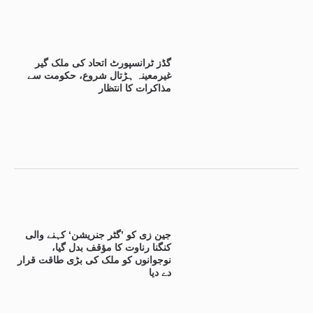
گڈز ٹرانسپورٹ اتحاد کی ملک گیر
غیرمعینہ ہڑتال شروع، حکومت سے
مذاکرات کا انتظار
جین زی کو ’گٹر جنریشن‘ کہنے والی
کنگنا رناوت کا مؤقف بدل گیا،
نوجوانوں کو ملک کی بڑی طاقت قرار
دے دیا