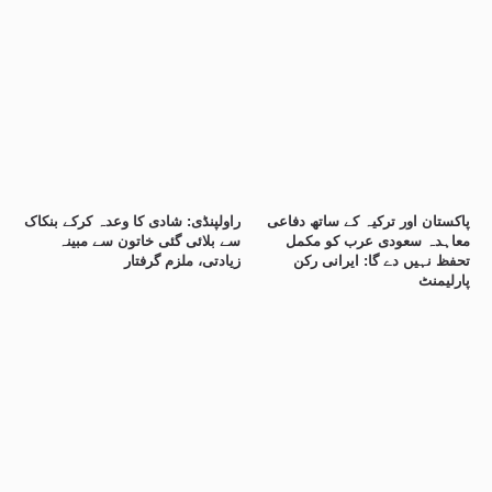
پاکستان اور ترکیہ کے ساتھ دفاعی
راولپنڈی: شادی کا وعدہ کرکے بنکاک
معاہدہ سعودی عرب کو مکمل
سے بلائی گئی خاتون سے مبینہ
تحفظ نہیں دے گا: ایرانی رکن
زیادتی، ملزم گرفتار
پارلیمنٹ