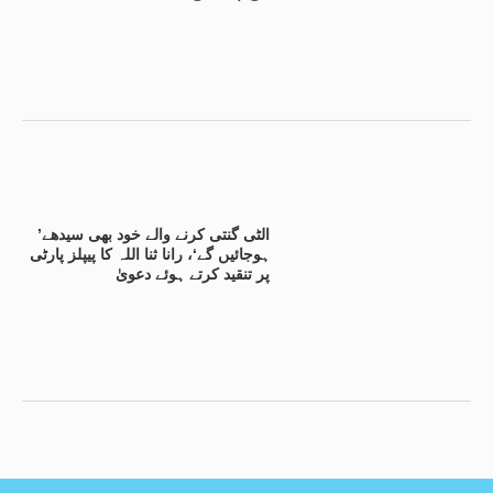
’الٹی گنتی کرنے والے خود بھی سیدھے
ہوجائیں گے‘، رانا ثنا اللہ کا پیپلز پارٹی
پر تنقید کرتے ہوئے دعویٰ