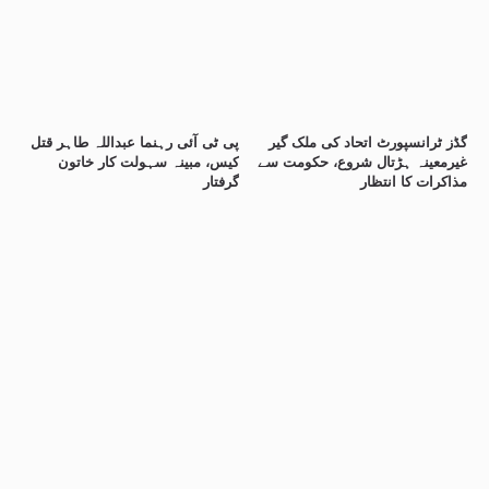
گڈز ٹرانسپورٹ اتحاد کی ملک گیر
پی ٹی آئی رہنما عبداللہ طاہر قتل
غیرمعینہ ہڑتال شروع، حکومت سے
کیس، مبینہ سہولت کار خاتون
مذاکرات کا انتظار
گرفتار