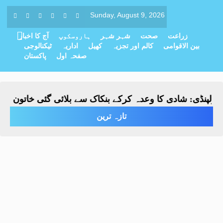
Sunday, August 9, 2026
زراعت
صحت
شہر شہر
ہاروسکوپ
آج کا اخبار
بین الاقوامی
کالم اور تجزیہ
کھیل
اداریہ
ٹیکنالوجی
صفحہ اول
پاکستان
پنڈی: شادی کا وعدہ کرکے بنکاک سے بلائی گئی خاتون سے مبین
تازہ ترین