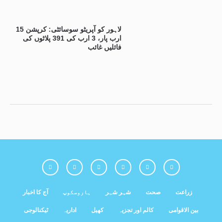
لاہور کو آپریٹو سوسائٹی: کرپشن 15
ارب پار، 3 ارب کی 391 پلاٹوں کی
فائلیں غائب
زراعت
صحت
شہر شہر
ہاروسکوپ
آج کا اخبار
بین الاقوامی
کالم اور تجزیہ
کھیل
اداریہ
ٹیکنالوجی