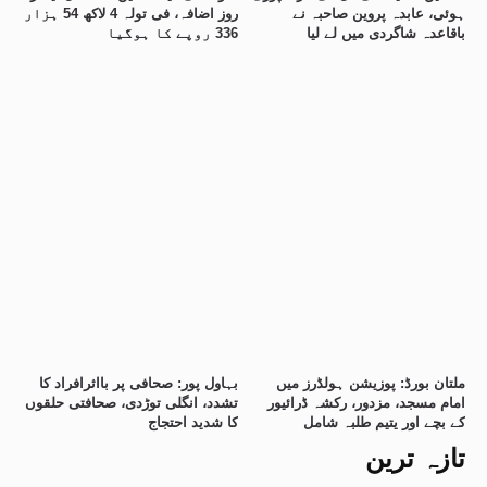
ہوئی، عابدہ پروین صاحبہ نے
روز اضافہ، فی تولہ 4 لاکھ 54 ہزار
باقاعدہ شاگردی میں لے لیا
336 روپے کا ہوگیا
ملتان بورڈ: پوزیشن ہولڈرز میں
بہاول پور: صحافی پر بااثرافراد کا
امام مسجد، مزدور، رکشہ ڈرائیور
تشدد، انگلی توڑدی، صحافتی حلقوں
کے بچے اور یتیم طلبہ شامل
کا شدید احتجاج
تازہ ترین