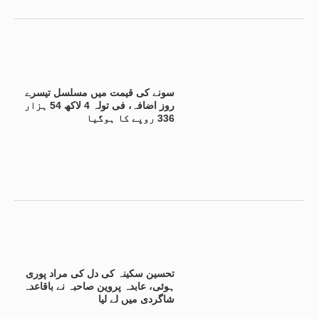
سونے کی قیمت میں مسلسل تیسرے
روز اضافہ، فی تولہ 4 لاکھ 54 ہزار
336 روپے کا ہوگیا
تحسین سکینہ کی دل کی مراد پوری
ہوئی، عابدہ پروین صاحبہ نے باقاعدہ
شاگردی میں لے لیا