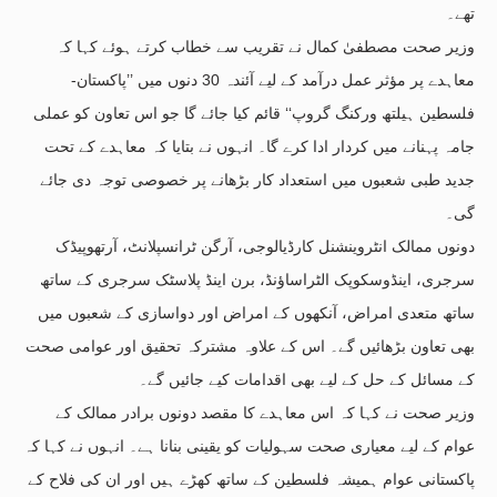
تھے۔
وزیر صحت مصطفیٰ کمال نے تقریب سے خطاب کرتے ہوئے کہا کہ
معاہدے پر مؤثر عمل درآمد کے لیے آئندہ 30 دنوں میں ’’پاکستان-
فلسطین ہیلتھ ورکنگ گروپ‘‘ قائم کیا جائے گا جو اس تعاون کو عملی
جامہ پہنانے میں کردار ادا کرے گا۔ انہوں نے بتایا کہ معاہدے کے تحت
جدید طبی شعبوں میں استعداد کار بڑھانے پر خصوصی توجہ دی جائے
گی۔
دونوں ممالک انٹروینشنل کارڈیالوجی، آرگن ٹرانسپلانٹ، آرتھوپیڈک
سرجری، اینڈوسکوپک الٹراساؤنڈ، برن اینڈ پلاسٹک سرجری کے ساتھ
ساتھ متعدی امراض، آنکھوں کے امراض اور دواسازی کے شعبوں میں
بھی تعاون بڑھائیں گے۔ اس کے علاوہ مشترکہ تحقیق اور عوامی صحت
کے مسائل کے حل کے لیے بھی اقدامات کیے جائیں گے۔
وزیر صحت نے کہا کہ اس معاہدے کا مقصد دونوں برادر ممالک کے
عوام کے لیے معیاری صحت سہولیات کو یقینی بنانا ہے۔ انہوں نے کہا کہ
پاکستانی عوام ہمیشہ فلسطین کے ساتھ کھڑے ہیں اور ان کی فلاح کے