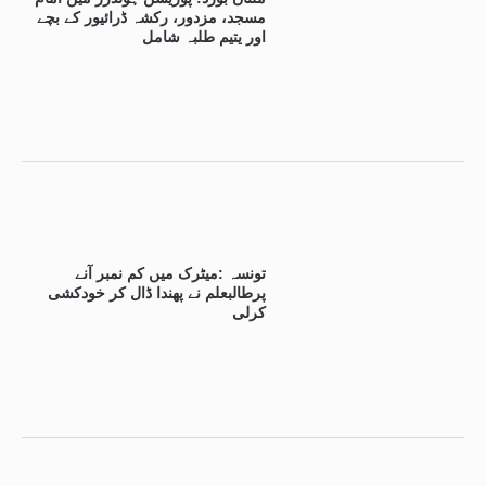
مسجد، مزدور، رکشہ ڈرائیور کے بچے
اور یتیم طلبہ شامل
تونسہ :میٹرک میں کم نمبر آنے
پرطالبعلم نے پھندا ڈال کر خودکشی
کرلی