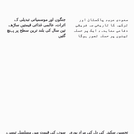
سعودی عرب، پاکستان اور
جنگوں اور موسمیاتی تبدیلی کے
ترکیہ کا تاریخی سہ فریقی
اثرات، عالمی غذائی قیمتیں ساڑھے
دفاعی معاہدہ، ایک پر حملہ
تین سال کی بلند ترین سطح پر پہنچ
تینوں پر حملہ تصور ہوگا
گئیں
تحسین سکینہ کی دل کی مراد پوری
سونے کی قیمت میں مسلسل تیسرے