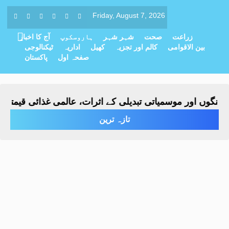
Friday, August 7, 2026
زراعت
صحت
شہر شہر
ہاروسکوپ
آج کا اخبار
بین الاقوامی
کالم اور تجزیہ
کھیل
اداریہ
ٹیکنالوجی
صفحہ اول
پاکستان
گوں اور موسمیاتی تبدیلی کے اثرات، عالمی غذائی قیمتیں سا
تازہ ترین