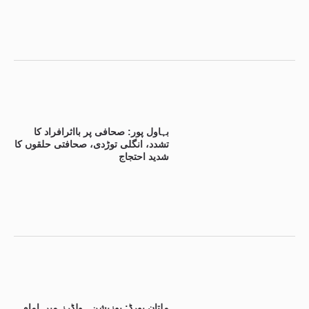
بہاول پور: صحافی پر بااثرافراد کا
تشدد، انگلی توڑدی، صحافتی حلقوں کا
شدید احتجاج
ملتان بورڈ: پوزیشن ہولڈرز میں امام