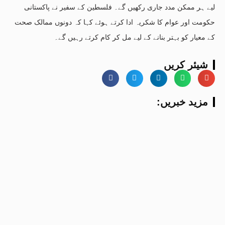
لیے ہر ممکن مدد جاری رکھیں گے۔ فلسطین کے سفیر نے پاکستانی
حکومت اور عوام کا شکریہ ادا کرتے ہوئے کہا کہ دونوں ممالک صحت
کے معیار کو بہتر بنانے کے لیے مل کر کام کرتے رہیں گے۔
شیئر کریں
:مزید خبریں