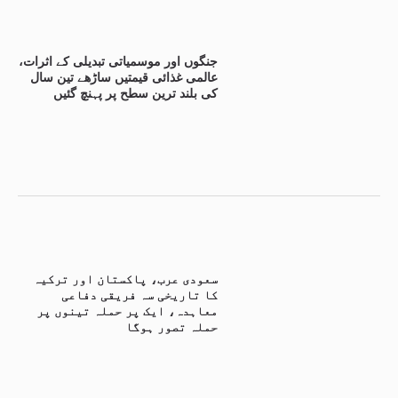
جنگوں اور موسمیاتی تبدیلی کے اثرات،
عالمی غذائی قیمتیں ساڑھے تین سال
کی بلند ترین سطح پر پہنچ گئیں
سعودی عرب، پاکستان اور ترکیہ
کا تاریخی سہ فریقی دفاعی
معاہدہ، ایک پر حملہ تینوں پر
حملہ تصور ہوگا