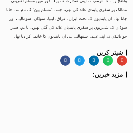
واضح رہے کہ ٹرمپ نے اپنی صدارت کے پہلے دور میں مسلم اکثریتی
ممالک پر سفری پابندی عائد کی تھی، جسے “مسلم بین” کے نام سے جانا
جاتا تھا۔ ان پابندیوں کے تحت ایران، عراق، لیبیا، سوڈان، سومالیہ، اور
سوڈان کے شہریوں پر سفری پابندیاں عائد کی گئی تھیں۔ تاہم، صدر
جو بائیڈن نے اپنے عہدہ سنبھالتے ہی ان پابندیوں کا خاتمہ کر دیا تھا۔
شیئر کریں
:مزید خبریں