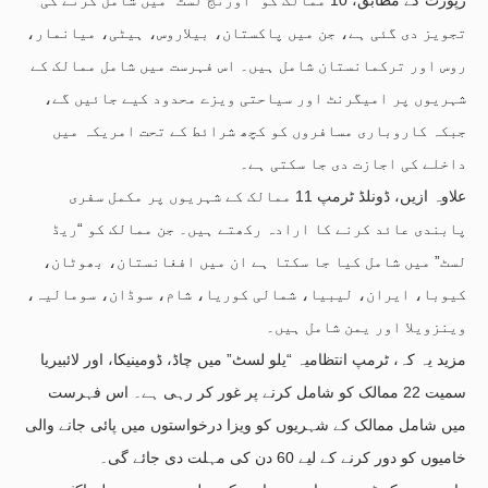
تجویز دی گئی ہے، جن میں پاکستان، بیلاروس، ہیٹی، میانمار،
روس اور ترکمانستان شامل ہیں۔ اس فہرست میں شامل ممالک کے
شہریوں پر امیگرنٹ اور سیاحتی ویزے محدود کیے جائیں گے،
جبکہ کاروباری مسافروں کو کچھ شرائط کے تحت امریکہ میں
داخلے کی اجازت دی جا سکتی ہے۔
علاوہ ازیں، ڈونلڈ ٹرمپ 11 ممالک کے شہریوں پر مکمل سفری
پابندی عائد کرنے کا ارادہ رکھتے ہیں۔ جن ممالک کو “ریڈ
لسٹ” میں شامل کیا جا سکتا ہے ان میں افغانستان، بھوٹان،
کیوبا، ایران، لیبیا، شمالی کوریا، شام، سوڈان، سومالیہ،
وینزویلا اور یمن شامل ہیں۔
مزید یہ کہ، ٹرمپ انتظامیہ “یلو لسٹ” میں چاڈ، ڈومینیکا، اور لائبیریا
سمیت 22 ممالک کو شامل کرنے پر غور کر رہی ہے۔ اس فہرست
میں شامل ممالک کے شہریوں کو ویزا درخواستوں میں پائی جانے والی
خامیوں کو دور کرنے کے لیے 60 دن کی مہلت دی جائے گی۔