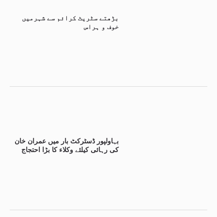
بڑھتے سٹریٹ کرائم سے شہرمیں
خوف و ہراس
بہاولپور ڈسٹرکٹ بار میں عمران خان
کی رہائی کیلئے وکلاء کا بڑا احتجاج