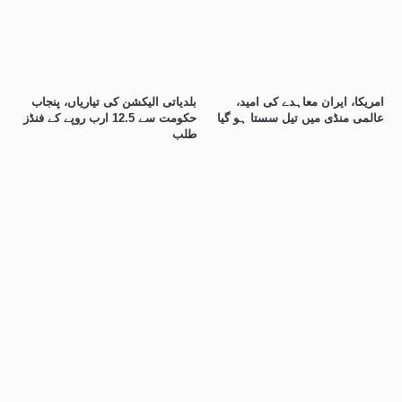
امریکا، ایران معاہدے کی امید،
بلدیاتی الیکشن کی تیاریاں، پنجاب
عالمی منڈی میں تیل سستا ہو گیا
حکومت سے 12.5 ارب روپے کے فنڈز
طلب