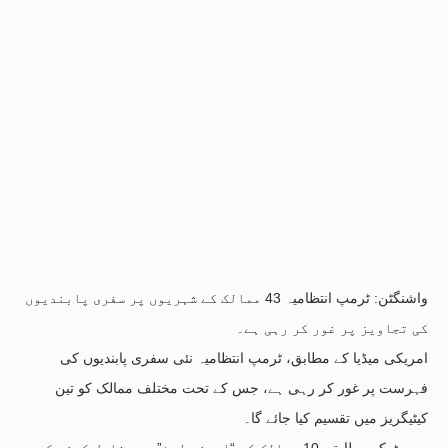
واشنگٹن: ٹرمپ انتظامیہ 43 ممالک کے شہریوں پر سفری پابندیوں
کی تجاویز پر غور کر رہی ہے۔
امریکی میڈیا کے مطابق، ٹرمپ انتظامیہ نئی سفری پابندیوں کی
فہرست پر غور کر رہی ہے، جس کے تحت مختلف ممالک کو تین
کیٹیگریز میں تقسیم کیا جائے گا۔
رپورٹ کے مطابق، 10 ممالک کو “اورنج لسٹ” میں شامل کرنے کی