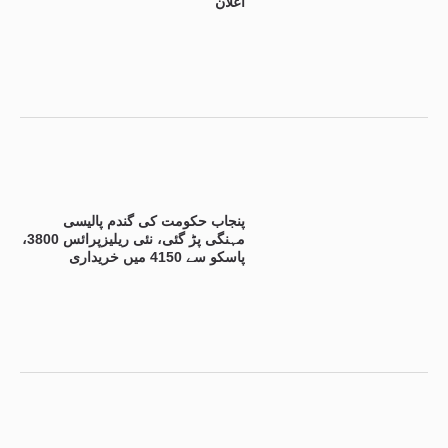
اعلان
پنجاب حکومت کی گندم پالیسی
مہنگی پڑ گئی، نئی ریلیزپرائس 3800،
پاسکو سے 4150 میں خریداری