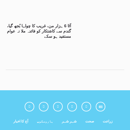
آٹا 6 ہزار من، غریب کا چولہا بُجھ گیا،
گندم سے کاشتکار کو فائدہ ملا نہ عوام
مستفید ہو سکے
زراعت
صحت
شہر شہر
ہاروسکوپ
آج کا اخبار