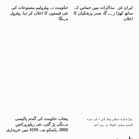
ایران غزہ مذاکرات میں حماس کے
حکومت نے پیٹرولیم مصنوعات کی
ساتھ کھڑا رہے گا، صدر پزشکیان کا
نئی قیمتوں کا اعلان کر دیا، پیٹرول
اعلان
مہنگا
بڑھتے سٹریٹ کرائم سے
پنجاب حکومت کی گندم پالیسی
شہرمیں خوف و ہراس
مہنگی پڑ گئی، نئی ریلیزپرائس
3800، پاسکو سے 4150 میں خریداری