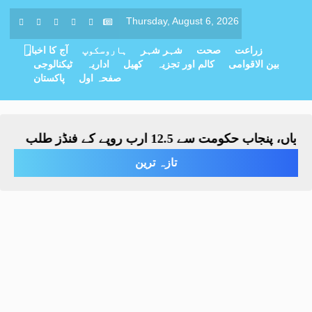
Thursday, August 6, 2026
زراعت
صحت
شہر شہر
ہاروسکوپ
آج کا اخبار
بین الاقوامی
کالم اور تجزیہ
کھیل
اداریہ
ٹیکنالوجی
صفحہ اول
پاکستان
کومت سے 12.5 ارب روپے کے فنڈز طلب
بلدیاتی
-
تازہ ترین