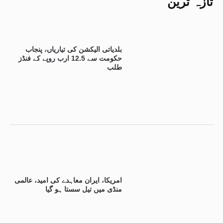
تازہ ترین
بلدیاتی الیکشن کی تیاریاں، پنجاب
حکومت سے 12.5 ارب روپے کے فنڈز
طلب
امریکا، ایران معاہدے کی امید، عالمی
منڈی میں تیل سستا ہو گیا