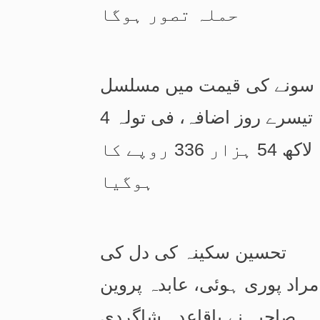
حملہ تصور ہوگا
سونے کی قیمت میں مسلسل
تیسرے روز اضافہ، فی تولہ 4
لاکھ 54 ہزار 336 روپے کا
ہوگیا
تحسین سکینہ کی دل کی
مراد پوری ہوئی، عابدہ پروین
صاحبہ نے باقاعدہ شاگردی