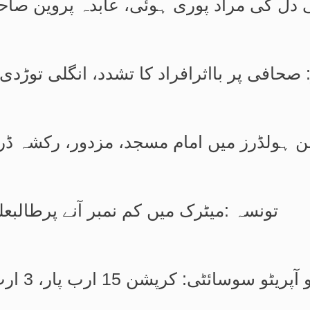
دل کی مراد پوری ہوئی، عابدہ پروین صاحبہ
: صحافی پر بااثرافراد کا تشدد، انگلی توڑد
شن ہولڈرز میں امام مسجد، مزدور، رکشہ ڈرا
تونسہ :میٹرک میں کم نمبر آنے پرطالبع
وسائٹی: کرپشن 15 ارب پار، 3 ارب کی 391 پلاٹوں کی فائلیں غائب