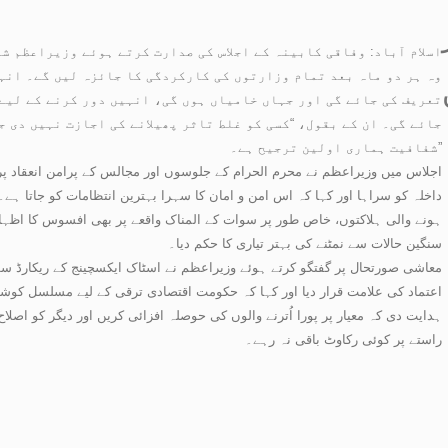
اسلام آباد: وفاقی کابینہ کے اجلاس کی صدارت کرتے ہوئے وزیراعظم شہ
وہ ہر دو ماہ بعد تمام وزارتوں کی کارکردگی کا جائزہ لیں گے۔ انہ
تعریف کی جائے گی اور جہاں خامیاں ہوں گی، انہیں دور کرنے کے لیے
جائے گی۔ ان کے بقول، “کسی کو غلط تاثر پھیلانے کی اجازت نہیں دی ج
شفافیت ہماری اولین ترجیح ہے۔”
اجلاس میں وزیراعظم نے محرم الحرام کے جلوسوں اور مجالس کے پرامن انعقاد پر ص
داخلہ کو سراہا اور کہا کہ اس امن و امان کا سہرا بہترین انتظامات کو جاتا ہے
ہونے والی ہلاکتوں، خاص طور پر سوات کے المناک واقعے پر بھی افسوس کا اظہار کی
سنگین حالات سے نمٹنے کی بہتر تیاری کا حکم دیا۔
معاشی صورتحال پر گفتگو کرتے ہوئے وزیراعظم نے اسٹاک ایکسچینج کے ریکارڈ س
اعتماد کی علامت قرار دیا اور کہا کہ حکومت اقتصادی ترقی کے لیے مسلسل کوشاں
ہدایت دی کہ معیار پر پورا اُترنے والوں کی حوصلہ افزائی کریں اور دیگر کو اصلا
راستے پر کوئی رکاوٹ باقی نہ رہے۔