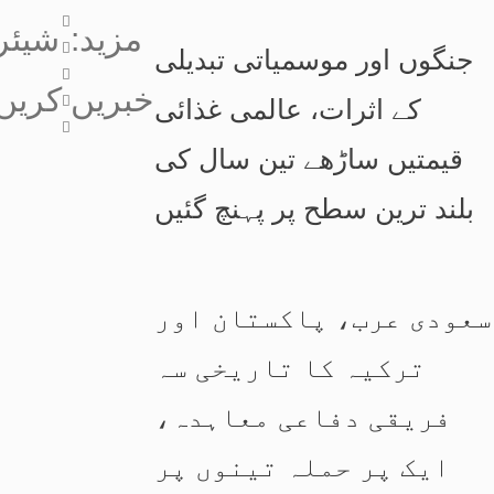
:مزید
شیئر
جنگوں اور موسمیاتی تبدیلی
خبریں
کریں
کے اثرات، عالمی غذائی
قیمتیں ساڑھے تین سال کی
بلند ترین سطح پر پہنچ گئیں
سعودی عرب، پاکستان اور
ترکیہ کا تاریخی سہ
فریقی دفاعی معاہدہ،
ایک پر حملہ تینوں پر