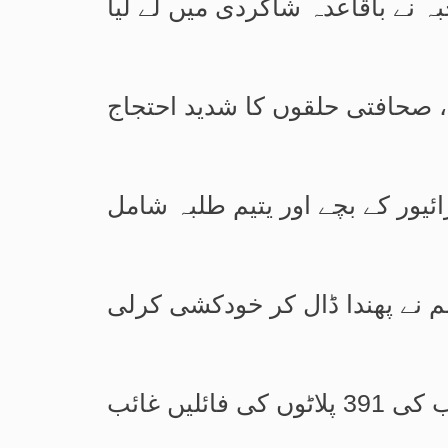
 نے باقاعدہ شاگردی میں لے لیا
ی، صحافتی حلقوں کا شدید احتجاج
ئیور کے بچے اور یتیم طلبہ شامل
لم نے پھندا ڈال کر خودکشی کرلی