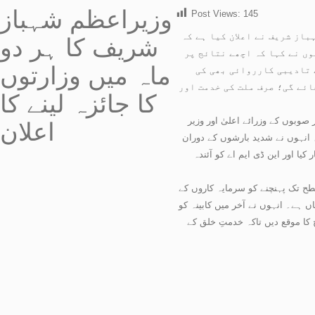
وزیراعظم شہباز
Post Views:
145
باز شریف نے اعلان کیا ہے کہ
شریف کا ہر دو
وں نے کہا کہ اچھے نتائج پر
ماہ میں وزارتوں
 تادیبی کارروائی بھی کی
ائے گی؛ صرف ملت کی خدمت اور
کا جائزہ لینے کا
وبوں کے وزرائے اعلیٰ اور وزیر
اعلان
۔ انہوں نے شدید بارشوں کے دوران
ا اور این ڈی ایم اے کو آئندہ
طح تک پہنچنے کو سرمایہ کاروں کے
 ہے۔ انہوں نے آخر میں کابینہ کو
ح کا موقع دیں تاکہ خدمتِ خلق کے