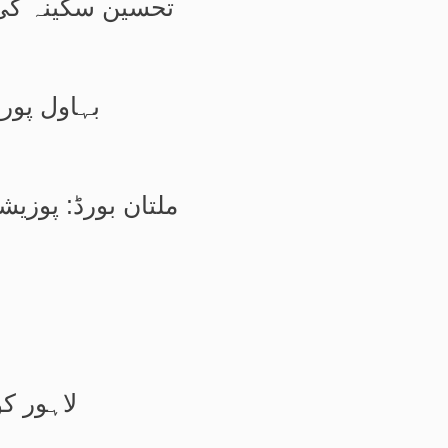
تحسین سکینہ کی 
بہاول پور
ملتان بورڈ: پوزی
لاہور کو آپریٹو س