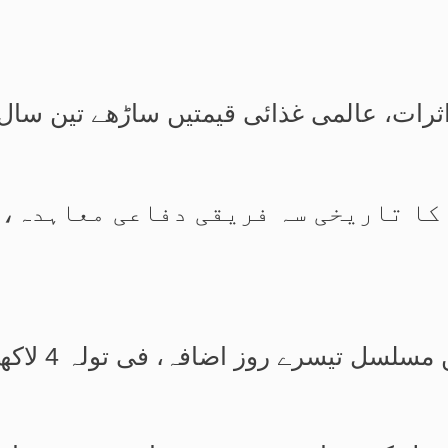
ثرات، عالمی غذائی قیمتیں ساڑھے تین سال 
کا تاریخی سہ فریقی دفاعی معاہدہ، 
 روز اضافہ، فی تولہ 4 لاکھ 54 ہزار 336 روپے کا ہوگیا