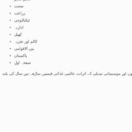
صحت
زراعت
ٹیکنالوجی
اداریہ
کھیل
کالم اور تجزیہ
بین الاقوامی
پاکستان
صفحہ اول
میاتی تبدیلی کے اثرات، عالمی غذائی قیمتیں ساڑھے تین سال کی بلند ترین سطح پ