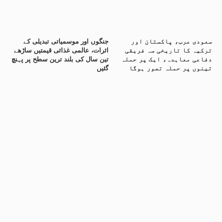
سعودی عرب، پاکستان اور
جنگوں اور موسمیاتی تبدیلی کے
ترکیہ کا تاریخی سہ فریقی
اثرات، عالمی غذائی قیمتیں ساڑھے
دفاعی معاہدہ، ایک پر حملہ
تین سال کی بلند ترین سطح پر پہنچ
تینوں پر حملہ تصور ہوگا
گئیں