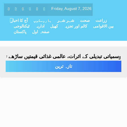
Friday, August 7, 2026
زراعت
صحت
شہر شہر
ہاروسکوپ
آج کا اخبار
بین الاقوامی
کالم اور تجزیہ
کھیل
اداریہ
ٹیکنالوجی
صفحہ اول
پاکستان
میاتی تبدیلی کے اثرات، عالمی غذائی قیمتیں ساڑھے تین سال
تازہ ترین