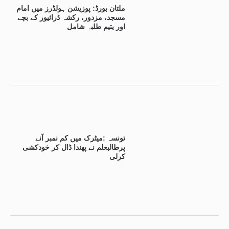
ملتان بورڈ: پوزیشن ہولڈرز میں امام
مسجد، مزدور، رکشہ ڈرائیور کے بچے
اور یتیم طلبہ شامل
تونسہ :میٹرک میں کم نمبر آنے
پرطالبعلم نے پھندا ڈال کر خودکشی
کرلی