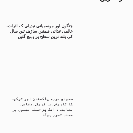
جنگوں اور موسمیاتی تبدیلی کے اثرات،
عالمی غذائی قیمتیں ساڑھے تین سال
کی بلند ترین سطح پر پہنچ گئیں
سعودی عرب، پاکستان اور ترکیہ
کا تاریخی سہ فریقی دفاعی
معاہدہ، ایک پر حملہ تینوں پر
حملہ تصور ہوگا