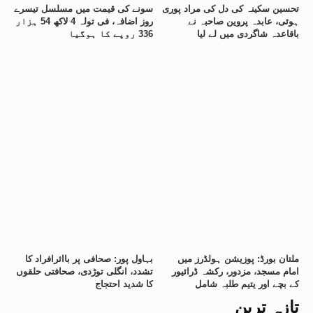
تحسین سکینہ کی دل کی مراد پوری
سونے کی قیمت میں مسلسل تیسرے
ہوئی، عابدہ پروین صاحبہ نے
روز اضافہ، فی تولہ 4 لاکھ 54 ہزار
باقاعدہ شاگردی میں لے لیا
336 روپے کا ہوگیا
ملتان بورڈ: پوزیشن ہولڈرز میں
بہاول پور: صحافی پر بااثرافراد کا
امام مسجد، مزدور، رکشہ ڈرائیور
تشدد، انگلی توڑدی، صحافتی حلقوں
کے بچے اور یتیم طلبہ شامل
کا شدید احتجاج
تازہ ترین