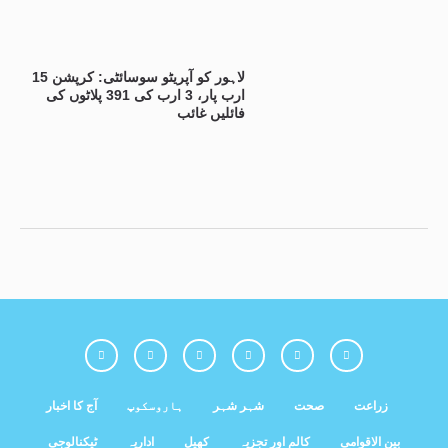
لاہور کو آپریٹو سوسائٹی: کرپشن 15
ارب پار، 3 ارب کی 391 پلاٹوں کی
فائلیں غائب
زراعت
صحت
شہر شہر
ہاروسکوپ
آج کا اخبار
بین الاقوامی
کالم اور تجزیہ
کھیل
اداریہ
ٹیکنالوجی