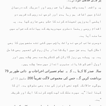
یہ واقعہ ایسے وقت پیش آیا جب روس اور امریکہ کے درمیان
تناؤ میں اضافہ ہو رہا ہے، اور ٹرمپ نے روس کے قریب دو
ایٹمی آبدوزیں تعینات کرنے کا حکم بھی جاری کیا ہے۔ یہ
اقدام روسی رہنما دمتری میدویدیف کے بیانات کے جواب میں
سامنے آیا ہے۔
دوسری جانب ٹرمپ نے وائٹ ہاؤس میں کئی نئے منصوبوں کا بھی
اعلان کیا ہے، جن میں ایک شاندار بال روم کی تعمیر بھی شامل
ہے۔ وہ پہلے ہی روز گارڈن کو کنکریٹ سے بھر چکے ہیں اور
اوول آفس کو شاہانہ سنہری انداز میں سجا چکے ہیں۔
79 سالہ صدر کا کہنا ہے کہ یہ تمام تعمیراتی اخراجات وہ ذاتی طور پر
برداشت کریں گے، جس کی مجموعی لاگت تقریباً 200 ملین ڈالر
ہوگی، حالانکہ کچھ نجی ڈونرز کی مدد بھی متوقع ہے۔ ان کا
کہنا تھا: “یہ میرے ملک کے لیے کچھ کرنے کا ایک اور طریقہ
ہے۔”