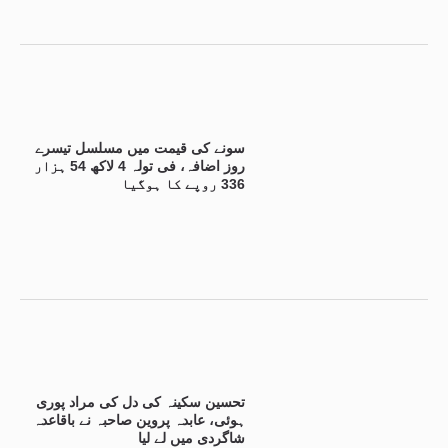
سونے کی قیمت میں مسلسل تیسرے
روز اضافہ، فی تولہ 4 لاکھ 54 ہزار
336 روپے کا ہوگیا
تحسین سکینہ کی دل کی مراد پوری
ہوئی، عابدہ پروین صاحبہ نے باقاعدہ
شاگردی میں لے لیا