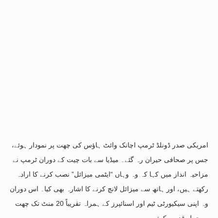
امریکی صدر ڈونلڈ ٹرمپ اچانک وائٹ ہاؤس کی چھت پر نمودار ہوئے،
جس پر صحافی حیران رہ گئے۔ میڈیا سے بات چیت کے دوران ٹرمپ نے
مزاحیہ انداز میں کہا کہ وہ وہاں “ایٹمی میزائل” نصب کرنے کا ارادہ
رکھتے ہیں، اور ہاتھ سے میزائل لانچ کرنے کا اشارہ بھی کیا۔ اس دوران
وہ اپنی سیکیورٹی ٹیم اور اسنائپرز کے ہمراہ تقریباً 20 منٹ تک چھت
پر چہل قدمی کرتے رہے۔