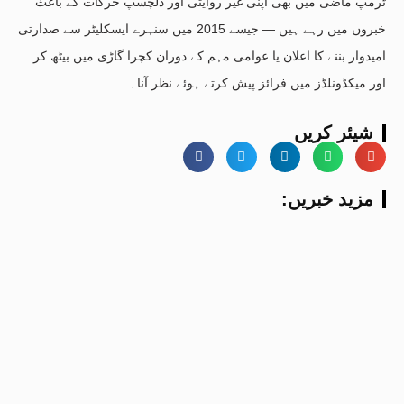
ٹرمپ ماضی میں بھی اپنی غیر روایتی اور دلچسپ حرکات کے باعث
خبروں میں رہے ہیں — جیسے 2015 میں سنہرے ایسکلیٹر سے صدارتی
امیدوار بننے کا اعلان یا عوامی مہم کے دوران کچرا گاڑی میں بیٹھ کر
اور میکڈونلڈز میں فرائز پیش کرتے ہوئے نظر آنا۔
شیئر کریں
:مزید خبریں