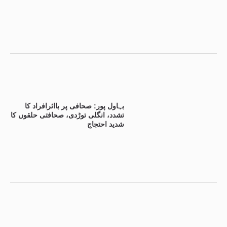
بہاول پور: صحافی پر بااثرافراد کا
تشدد، انگلی توڑدی، صحافتی حلقوں کا
شدید احتجاج