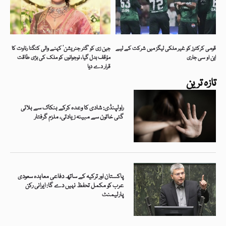
قومی کرکٹرز کو غیر ملکی لیگز میں شرکت کے لیے
جین زی کو ’گٹر جنریشن‘ کہنے والی کنگنا رناوت کا
این او سی جاری
مؤقف بدل گیا، نوجوانوں کو ملک کی بڑی طاقت
قرار دے دیا
تازہ ترین
راولپنڈی: شادی کا وعدہ کرکے بنکاک سے بلائی
گئی خاتون سے مبینہ زیادتی، ملزم گرفتار
پاکستان اور ترکیہ کے ساتھ دفاعی معاہدہ سعودی
عرب کو مکمل تحفظ نہیں دے گا: ایرانی رکن
پارلیمنٹ