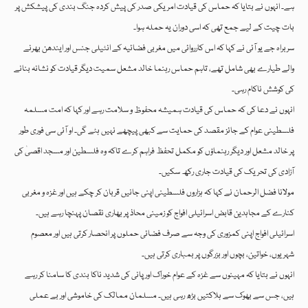
ہے۔ انہوں نے بتایا کہ حماس کی قیادت امریکی صدر کی پیش کردہ جنگ بندی کی پیشکش پر
بات چیت کے لیے جمع تھی کہ اسی دوران یہ حملہ ہوا۔
سربراہ جے یو آئی نے کہا کہ اس کارروائی میں مغربی فضائیہ کے انٹیلی جنس اور ایندھن بھرنے
والے طیارے بھی شامل تھے، تاہم حماس رہنما خالد مشعل سمیت دیگر قیادت کو نشانہ بنانے
کی کوشش ناکام رہی۔
انہوں نے دعا کی کہ حماس کی قیادت ہمیشہ محفوظ و سلامت رہے اور کہا کہ امت مسلمہ
فلسطینی عوام کے جائز مقصد کی حمایت سے کبھی پیچھے نہیں ہٹے گی۔ او آئی سی فوری طور
پر خالد مشعل اور دیگر رہنماؤں کو مکمل تحفظ فراہم کرے تاکہ وہ فلسطین اور مسجد اقصیٰ کی
آزادی کی تحریک کی قیادت جاری رکھ سکیں۔
مولانا فضل الرحمان نے کہا کہ ہزاروں فلسطینی اپنی جانیں قربان کر چکے ہیں اور غزہ و مغربی
کنارے کے مجاہدین قابض اسرائیلی افواج کو زمینی محاذ پر بھاری نقصان پہنچا رہے ہیں۔
اسرائیلی افواج اپنی کمزوری کی وجہ سے صرف فضائی حملوں پر انحصار کرتی ہیں اور معصوم
شہریوں، خواتین، بچوں اور بزرگوں پر بمباری کرتی ہیں۔
انہوں نے بتایا کہ مہینوں سے غزہ کے عوام خوراک اور پانی کی شدید ناکا بندی کا سامنا کر رہے
ہیں، جس سے بھوک سے ہلاکتیں بڑھ رہی ہیں۔ مسلمان ممالک کی خاموشی اور بے عملی