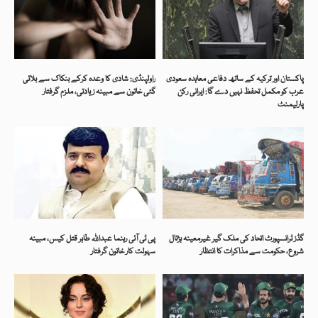
پاکستان اور ترکیہ کے ساتھ دفاعی معاہدہ سعودی
راولپنڈی: شادی کا وعدہ کرکے بنکاک سے بلائی
عرب کو مکمل تحفظ نہیں دے گا: ایرانی رکن
گئی خاتون سے مبینہ زیادتی، ملزم گرفتار
پارلیمنٹ
گڈز ٹرانسپورٹ اتحاد کی ملک گیر غیرمعینہ ہڑتال
پی ٹی آئی رہنما عبداللہ طاہر قتل کیس، مبینہ
شروع، حکومت سے مذاکرات کا انتظار
سہولت کار خاتون گرفتار