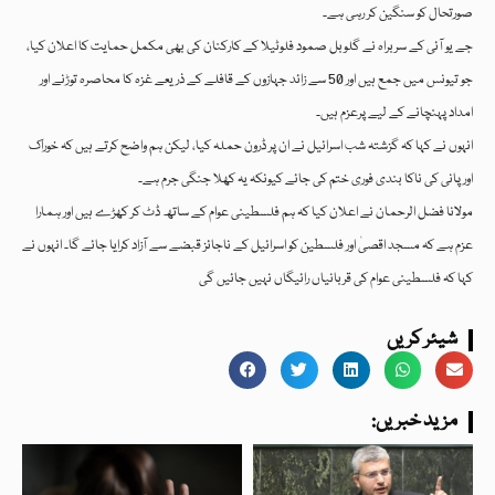
صورتحال کو سنگین کر رہی ہے۔
جے یو آئی کے سربراہ نے گلوبل صمود فلوٹیلا کے کارکنان کی بھی مکمل حمایت کا اعلان کیا،
جو تیونس میں جمع ہیں اور 50 سے زائد جہازوں کے قافلے کے ذریعے غزہ کا محاصرہ توڑنے اور
امداد پہنچانے کے لیے پرعزم ہیں۔
انہوں نے کہا کہ گزشتہ شب اسرائیل نے ان پر ڈرون حملہ کیا، لیکن ہم واضح کرتے ہیں کہ خوراک
اور پانی کی ناکا بندی فوری ختم کی جائے کیونکہ یہ کھلا جنگی جرم ہے۔
مولانا فضل الرحمان نے اعلان کیا کہ ہم فلسطینی عوام کے ساتھ ڈٹ کر کھڑے ہیں اور ہمارا
عزم ہے کہ مسجد اقصیٰ اور فلسطین کو اسرائیل کے ناجائز قبضے سے آزاد کرایا جائے گا۔ انہوں نے
کہا کہ فلسطینی عوام کی قربانیاں رائیگاں نہیں جائیں گی
شیئر کریں
:مزید خبریں