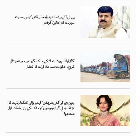
پی ٹی آئی رہنما عبداللہ طاہر قتل کیس، مبینہ
سہولت کار خاتون گرفتار
گڈز ٹرانسپورٹ اتحاد کی ملک گیر غیرمعینہ ہڑتال
شروع، حکومت سے مذاکرات کا انتظار
جین زی کو ’گٹر جنریشن‘ کہنے والی کنگنا رناوت کا
مؤقف بدل گیا، نوجوانوں کو ملک کی بڑی طاقت قرار
دے دیا