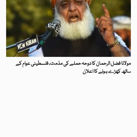
مولانا فضل الرحمان کا دوحہ حملے کی مذمت، فلسطینی عوام کے
ساتھ کھڑے ہونے کا اعلان