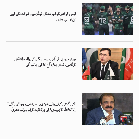
قومی کرکٹرز کو غیر ملکی لیگز میں شرکت کے لیے
این او سی جاری
چیئرمین پی ٹی آئی بیرسٹر گوہر کی والدہ انتقال
کرگئیں، نماز جنازہ آج ادا کی جائے گی
’الٹی گنتی کرنے والے خود بھی سیدھے ہوجائیں گے‘،
رانا ثنا اللہ کا پیپلز پارٹی پر تنقید کرتے ہوئے دعویٰ