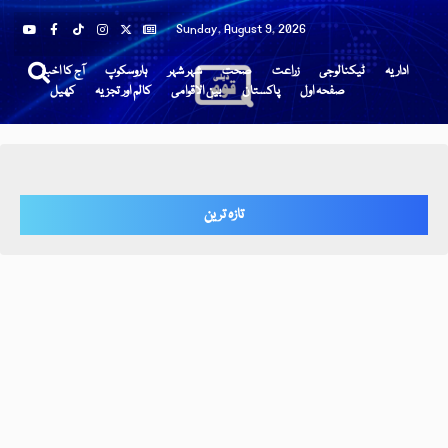
Sunday, August 9, 2026
اداریہ
ٹیکنالوجی
زراعت
صحت
شہر شہر
ہاروسکوپ
آج کا اخبار
صفحہ اول
پاکستان
بین الاقوامی
کالم اور تجزیہ
کھیل
تازہ ترین