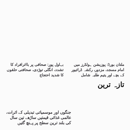
ملتان بورڈ: پوزیشن ہولڈرز میں
بہاول پور: صحافی پر بااثرافراد کا
امام مسجد، مزدور، رکشہ ڈرائیور
تشدد، انگلی توڑدی، صحافتی حلقوں
کے بچے اور یتیم طلبہ شامل
کا شدید احتجاج
تازہ ترین
جنگوں اور موسمیاتی تبدیلی کے اثرات،
عالمی غذائی قیمتیں ساڑھے تین سال
کی بلند ترین سطح پر پہنچ گئیں