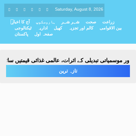
Saturday, August 8, 2026
زراعت
صحت
شہر شہر
ہاروسکوپ
آج کا اخبار
بین الاقوامی
کالم اور تجزیہ
کھیل
اداریہ
ٹیکنالوجی
صفحہ اول
پاکستان
ر موسمیاتی تبدیلی کے اثرات، عالمی غذائی قیمتیں ساڑھے تی
تازہ ترین