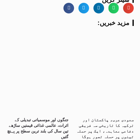
:مزید خبریں
سعودی عرب، پاکستان اور
جنگوں اور موسمیاتی تبدیلی کے
ترکیہ کا تاریخی سہ فریقی
اثرات، عالمی غذائی قیمتیں ساڑھے
دفاعی معاہدہ، ایک پر حملہ
تین سال کی بلند ترین سطح پر پہنچ
تینوں پر حملہ تصور ہوگا
گئیں