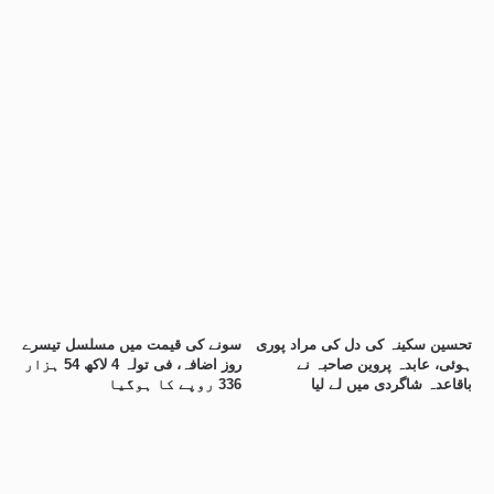
تحسین سکینہ کی دل کی مراد پوری
سونے کی قیمت میں مسلسل تیسرے
ہوئی، عابدہ پروین صاحبہ نے
روز اضافہ، فی تولہ 4 لاکھ 54 ہزار
باقاعدہ شاگردی میں لے لیا
336 روپے کا ہوگیا