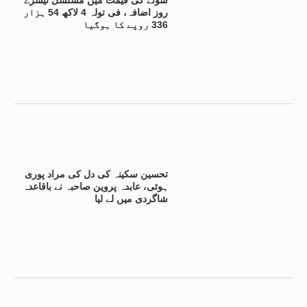
روز اضافہ، فی تولہ 4 لاکھ 54 ہزار
336 روپے کا ہوگیا
تحسین سکینہ کی دل کی مراد پوری
ہوئی، عابدہ پروین صاحبہ نے باقاعدہ
شاگردی میں لے لیا