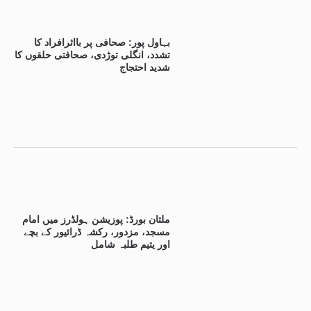
بہاول پور: صحافی پر بااثرافراد کا
تشدد، انگلی توڑدی، صحافتی حلقوں کا
شدید احتجاج
ملتان بورڈ: پوزیشن ہولڈرز میں امام
مسجد، مزدور، رکشہ ڈرائیور کے بچے
اور یتیم طلبہ شامل