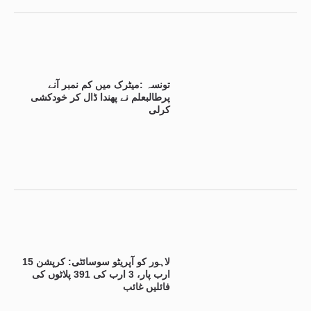
تونسہ :میٹرک میں کم نمبر آنے
پرطالبعلم نے پھندا ڈال کر خودکشی
کرلی
لاہور کو آپریٹو سوسائٹی: کرپشن 15
ارب پار، 3 ارب کی 391 پلاٹوں کی
فائلیں غائب