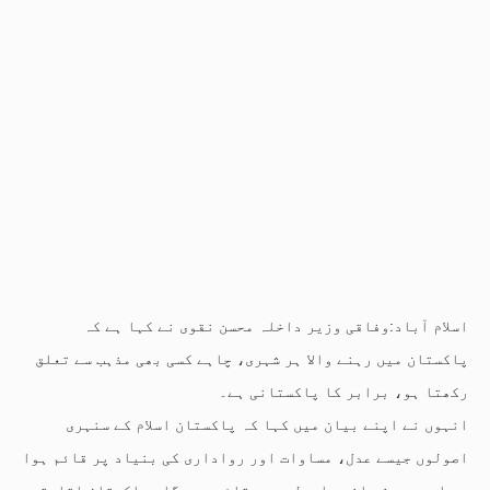
اسلام آباد:وفاقی وزیر داخلہ محسن نقوی نے کہا ہے کہ
پاکستان میں رہنے والا ہر شہری، چاہے کسی بھی مذہب سے تعلق
رکھتا ہو، برابر کا پاکستانی ہے۔
انہوں نے اپنے بیان میں کہا کہ پاکستان اسلام کے سنہری
اصولوں جیسے عدل، مساوات اور رواداری کی بنیاد پر قائم ہوا
ہے اور ہمیشہ انہی اصولوں پر قائم رہے گا۔ پاکستان اقلیتوں