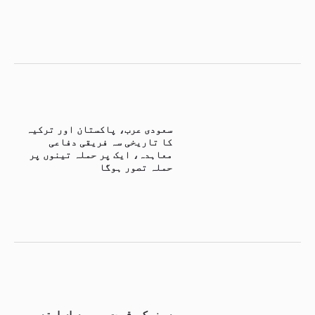
سعودی عرب، پاکستان اور ترکیہ
کا تاریخی سہ فریقی دفاعی
معاہدہ، ایک پر حملہ تینوں پر
حملہ تصور ہوگا
سونے کی قیمت میں مسلسل تیسرے