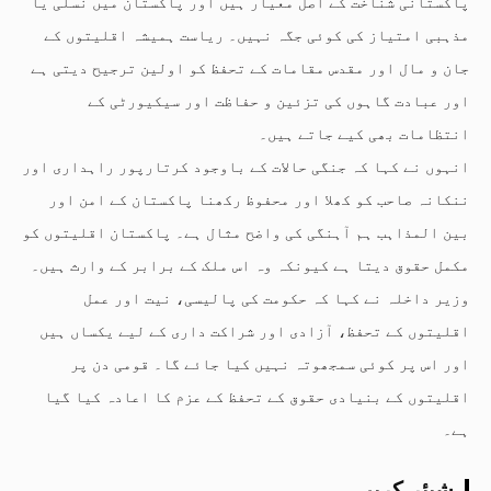
پاکستانی شناخت کے اصل معیار ہیں اور پاکستان میں نسلی یا
مذہبی امتیاز کی کوئی جگہ نہیں۔ ریاست ہمیشہ اقلیتوں کے
جان و مال اور مقدس مقامات کے تحفظ کو اولین ترجیح دیتی ہے
اور عبادت گاہوں کی تزئین و حفاظت اور سیکیورٹی کے
انتظامات بھی کیے جاتے ہیں۔
انہوں نے کہا کہ جنگی حالات کے باوجود کرتارپور راہداری اور
ننکانہ صاحب کو کھلا اور محفوظ رکھنا پاکستان کے امن اور
بین المذاہب ہم آہنگی کی واضح مثال ہے۔ پاکستان اقلیتوں کو
مکمل حقوق دیتا ہے کیونکہ وہ اس ملک کے برابر کے وارث ہیں۔
وزیر داخلہ نے کہا کہ حکومت کی پالیسی، نیت اور عمل
اقلیتوں کے تحفظ، آزادی اور شراکت داری کے لیے یکساں ہیں
اور اس پر کوئی سمجھوتہ نہیں کیا جائے گا۔ قومی دن پر
اقلیتوں کے بنیادی حقوق کے تحفظ کے عزم کا اعادہ کیا گیا
ہے۔
شیئر کریں