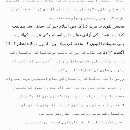
کے جان و مال، عقیدے اور عبادات کی آزادی کو نہ صرف آئینی
حق بلکہ اپنی ریاستی پہچان سمجھتا ہے۔
محسن نقوی نے مزید کہا کہ دین اسلام جبر کی سختی سے ممانعت
کرتا ہے، عقیدے کی آزادی دیتا ہے اور انسانیت کی عزت سکھاتا ہے،
یہی تعلیمات اقلیتوں کے تحفظ کی بنیاد ہیں۔ انہوں نے قائداعظم کے 11
اگست 1947 کے خطاب کا حوالہ دیتے ہوئے کہا کہ پاکستان کے
ہر شہری کو مساوی حقوق حاصل ہیں اور آئین بھی اقلیتوں کے
بنیادی حقوق کی مکمل ضمانت دیتا ہے۔
وزیر داخلہ نے کہا کہ پاکستان کی تمام اقلیتیں عزت، مساوات
اور قومی ترقی میں بھرپور حصہ دار ہیں۔ انہوں نے تعلیم،
صحت، دفاع اور سیاست سمیت دیگر شعبوں میں اقلیتوں کی
شاندار خدمات کو سراہا اور کہا کہ اقلیتوں کا کردار
پاکستان کے قومی ورثے میں ایک روشن باب ہے۔
محسن نقوی نے کہا کہ حب الوطنی، خدمت اور کردار ہی