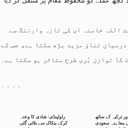
 کچھ عملے کو محفوظ مقام پر منتقل کر دیا
ت اللہ خامنہ ای کی تازہ وارننگ سے
درمیان تناؤ مزید بڑھ سکتا ہے، جس کے
 کا توازن بُری طرح متاثر ہو سکتا ہے۔
ور ترکیہ کے ساتھ
راولپنڈی: شادی کا وعدہ
 معاہدہ سعودی
کرکے بنکاک سے بلائی گئی