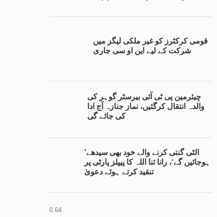
قومی کرکٹرز کو غیر ملکی لیگز میں
شرکت کے لیے این او سی جاری
چیئرمین پی ٹی آئی بیرسٹر گوہر کی
والدہ انتقال کرگئیں، نماز جنازہ آج ادا
کی جائے گی
’الٹی گنتی کرنے والے خود بھی سیدھے
ہوجائیں گے‘، رانا ثنا اللہ کا پیپلز پارٹی پر
تنقید کرتے ہوئے دعویٰ