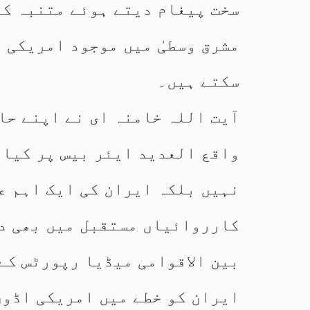
سخت پیغام دیتے ہوئے متنبہ کیا
مشرق وسطیٰ میں موجود امریکی 
سکتے ہیں۔
آیت اللہ خامنہ ای نے اپنے حا
واقع العدید ایئر بیس پر کیا 
نہیں بلکہ ایران کی ایک اہم ع
کارروائیاں مستقبل میں بھی د
بین الاقوامی میڈیا رپورٹس کے
ایران کو خطے میں امریکی اڈوں