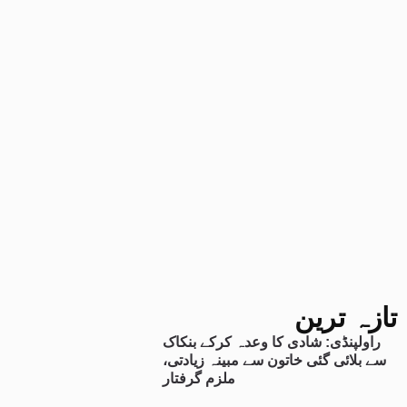
تازہ ترین
راولپنڈی: شادی کا وعدہ کرکے بنکاک
سے بلائی گئی خاتون سے مبینہ زیادتی،
ملزم گرفتار