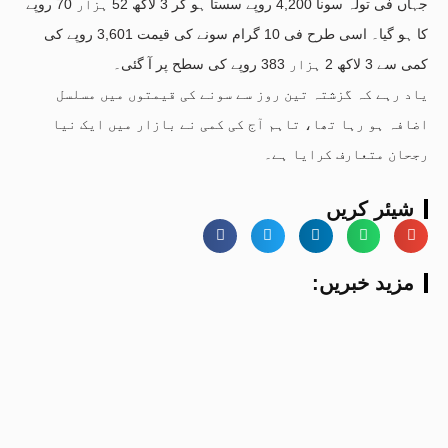
جہاں فی تولہ سونا 4,200 روپے سستا ہو کر 3 لاکھ 52 ہزار 70 روپے
کا ہو گیا۔ اسی طرح فی 10 گرام سونے کی قیمت 3,601 روپے کی
کمی سے 3 لاکھ 2 ہزار 383 روپے کی سطح پر آ گئی۔
یاد رہے کہ گزشتہ تین روز سے سونے کی قیمتوں میں مسلسل
اضافہ ہو رہا تھا، تاہم آج کی کمی نے بازار میں ایک نیا
رجحان متعارف کرایا ہے۔
شیئر کریں
:مزید خبریں