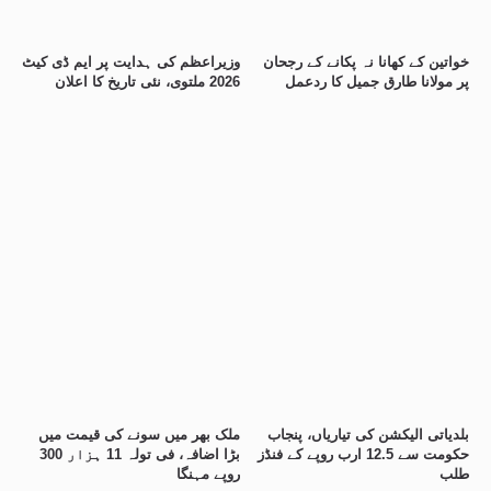
خواتین کے کھانا نہ پکانے کے رجحان
وزیراعظم کی ہدایت پر ایم ڈی کیٹ
پر مولانا طارق جمیل کا ردعمل
2026 ملتوی، نئی تاریخ کا اعلان
بلدیاتی الیکشن کی تیاریاں، پنجاب
ملک بھر میں سونے کی قیمت میں
حکومت سے 12.5 ارب روپے کے فنڈز
بڑا اضافہ، فی تولہ 11 ہزار 300
طلب
روپے مہنگا