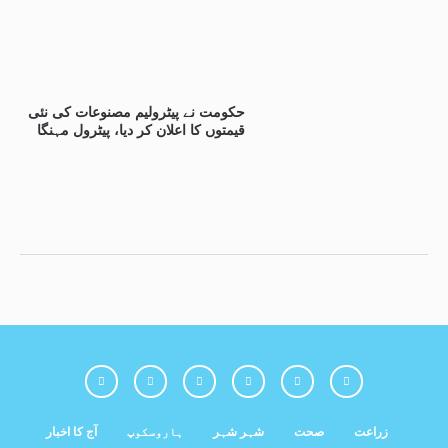
حکومت نے پیٹرولیم مصنوعات کی نئی
قیمتوں کا اعلان کر دیا، پیٹرول مہنگا
زراعت
صحت
شہر شہر
ہاروسکوپ
آج کا اخبار