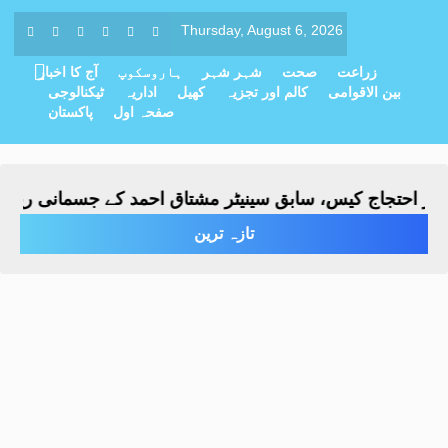
Thursday, August 6, 2026
زراعت
صحت
شہر شہر
ہاروسکوپ
آج کا اخبار
بین الاقوامی
کالم اور تجزیہ
کھیل
اداریہ
ٹیکنالوجی
صفحہ اول
پاکستان
تجاج کیس، سابق سینیٹر مشتاق احمد کے جسمانی ریمانڈ میں 4 روز کی تو
تازہ ترین