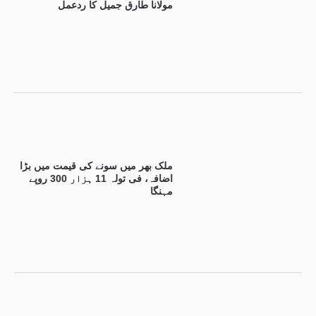
مولانا طارق جمیل کا ردعمل
ملک بھر میں سونے کی قیمت میں بڑا
اضافہ، فی تولہ 11 ہزار 300 روپے
مہنگا