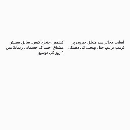
اسلحہ ذخائر سے متعلق خبروں پر
کشمیر احتجاج کیس، سابق سینیٹر
ٹرمپ برہم، جیل بھیجنے کی دھمکی
مشتاق احمد کے جسمانی ریمانڈ میں
4 روز کی توسیع