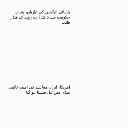
بلدیاتی الیکشن کی تیاریاں، پنجاب
حکومت سے 12.5 ارب روپے کے فنڈز
طلب
امریکا، ایران معاہدے کی امید، عالمی
منڈی میں تیل سستا ہو گیا