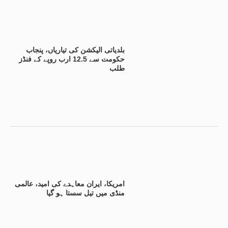
بلدیاتی الیکشن کی تیاریاں، پنجاب
حکومت سے 12.5 ارب روپے کے فنڈز
طلب
امریکا، ایران معاہدے کی امید، عالمی
منڈی میں تیل سستا ہو گیا