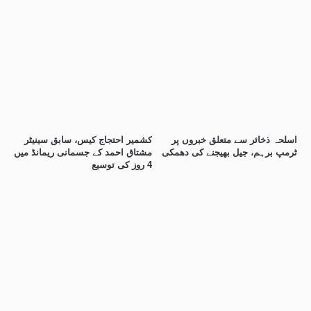
اسلحہ ذخائر سے متعلق خبروں پر
کشمیر احتجاج کیس، سابق سینیٹر
ٹرمپ برہم، جیل بھیجنے کی دھمکی
مشتاق احمد کے جسمانی ریمانڈ میں
4 روز کی توسیع