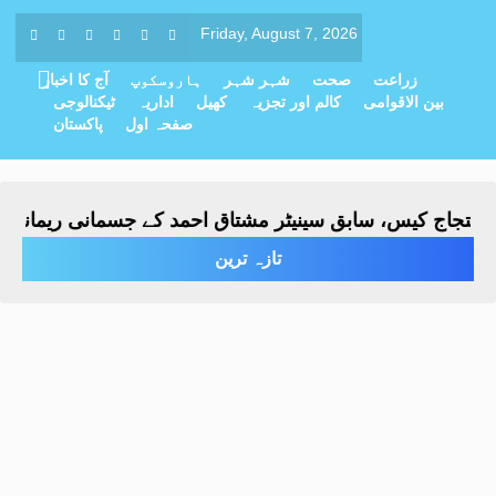
Friday, August 7, 2026
زراعت
صحت
شہر شہر
ہاروسکوپ
آج کا اخبار
بین الاقوامی
کالم اور تجزیہ
کھیل
اداریہ
ٹیکنالوجی
صفحہ اول
پاکستان
اج کیس، سابق سینیٹر مشتاق احمد کے جسمانی ریمانڈ میں 4 روز کی توسی
تازہ ترین