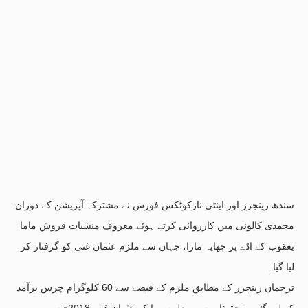
سندھ رینجرز اور اینٹی نارکوٹکس فورس نے مشترکہ آپریشن کے دوران
محمدی کالونی میں کارروائی کرتے ہوئے معروف منشیات فروش ماما
یعقوب کے اڈے پر چھاپہ مارا، جہاں سے ملزم عثمان غنی کو گرفتار کر
لیا گیا۔
ترجمان رینجرز کے مطابق ملزم کے قبضے سے 60 کلوگرام چرس برآمد
کر لی گئی۔ تحقیقات سے معلوم ہوا کہ عثمان غنی 2018ء سے