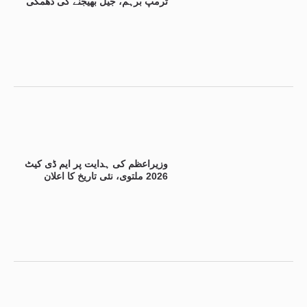
ٹرمپ برہم، جیل بھیجنے کی دھمکی
وزیراعظم کی ہدایت پر ایم ڈی کیٹ
2026 ملتوی، نئی تاریخ کا اعلان