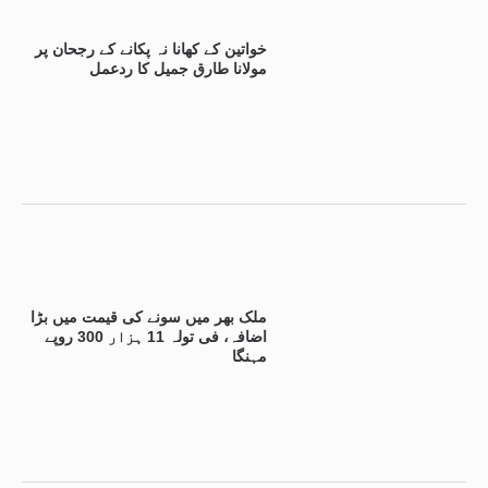
خواتین کے کھانا نہ پکانے کے رجحان پر
مولانا طارق جمیل کا ردعمل
ملک بھر میں سونے کی قیمت میں بڑا
اضافہ، فی تولہ 11 ہزار 300 روپے
مہنگا