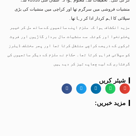
منشیات فروشی میں سرگرم تھا اور کراچی میں منشیات کی بڑی
سپلائی کا اہم کردار ادا کر رہا تھا۔
مزید انکشاف ہوا کہ ملزم اپنے ساتھیوں کے ساتھ مل کر خیبر
پختونخوا اور کوئٹہ سے منشیات مال بردار گاڑیوں اور فروٹ
ٹرکوں کے ذریعے کراچی منتقل کرتا تھا اور پھر مختلف ڈیلرز
کو سپلائی فراہم کرتا تھا۔ حکام نے ملزم کے دیگر ساتھیوں کی
گرفتاری کے لیے چھاپے تیز کر دیے ہیں
شیئر کریں
:مزید خبریں