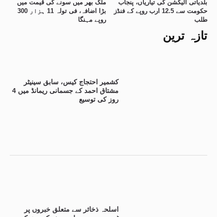
بلدیاتی الیکشن کی تیاریاں، پنجاب
ملک بھر میں سونے کی قیمت میں
حکومت سے 12.5 ارب روپے کے فنڈز
بڑا اضافہ، فی تولہ 11 ہزار 300
طلب
روپے مہنگا
تازہ ترین
کشمیر احتجاج کیس، سابق سینیٹر
مشتاق احمد کے جسمانی ریمانڈ میں 4
روز کی توسیع
اسلحہ ذخائر سے متعلق خبروں پر