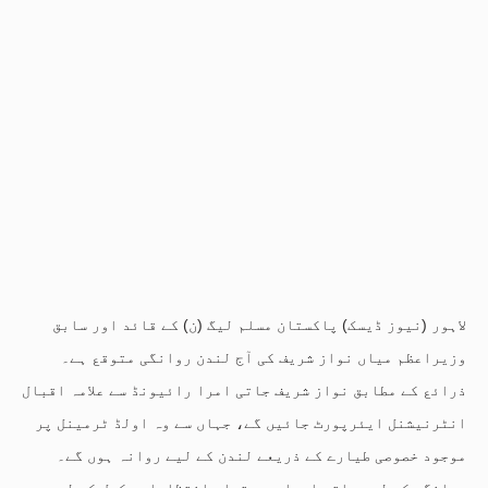
لاہور (نیوز ڈیسک) پاکستان مسلم لیگ (ن) کے قائد اور سابق
وزیراعظم میاں نواز شریف کی آج لندن روانگی متوقع ہے۔
ذرائع کے مطابق نواز شریف جاتی امرا رائیونڈ سے علامہ اقبال
انٹرنیشنل ایئرپورٹ جائیں گے، جہاں سے وہ اولڈ ٹرمینل پر
موجود خصوصی طیارے کے ذریعے لندن کے لیے روانہ ہوں گے۔
روانگی کے لیے جاتی امرا میں تمام انتظامات مکمل کر لیے