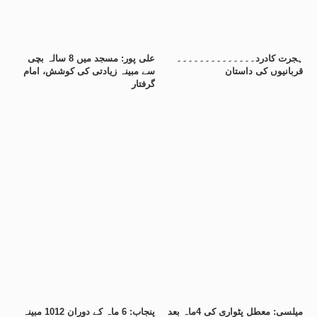
ہجرت کادرد۔۔۔۔۔۔۔۔۔۔۔۔۔۔
علی پور: مسجد میں 8 سالہ بچی
قربانیوں کی داستان
سے مبینہ زیادتی کی کوشش، امام
گرفتار
میلسی: معطل پٹواری کی 4ماہ بعد
پنجاب: 6 ماہ کے دوران 1012 مبینہ