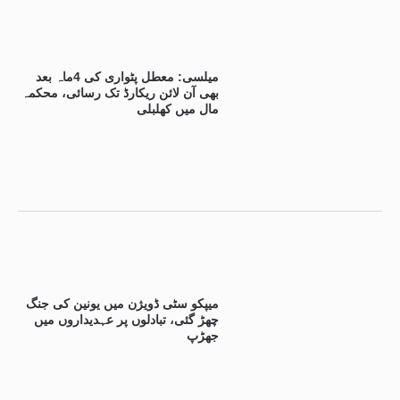
میلسی: معطل پٹواری کی 4ماہ بعد
بھی آن لائن ریکارڈ تک رسائی، محکمہ
مال میں کھلبلی
میپکو سٹی ڈویژن میں یونین کی جنگ
چھڑ گئی، تبادلوں پر عہدیداروں میں
جھڑپ