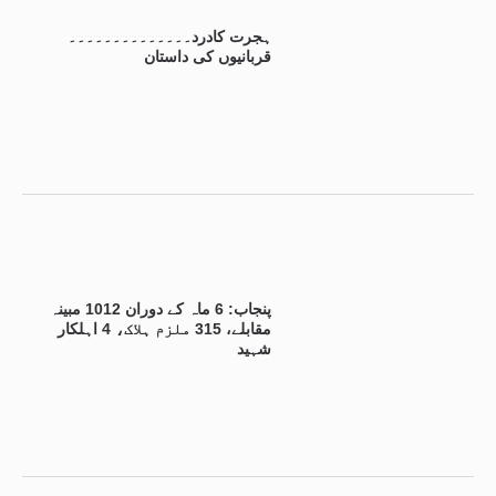
ہجرت کادرد۔۔۔۔۔۔۔۔۔۔۔۔۔۔
قربانیوں کی داستان
پنجاب: 6 ماہ کے دوران 1012 مبینہ
مقابلے، 315 ملزم ہلاک، 4 اہلکار
شہید