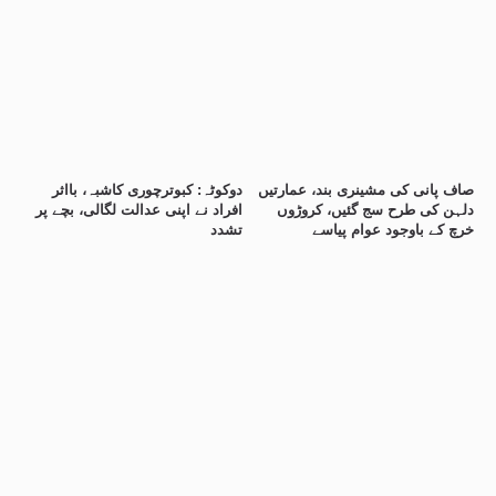
صاف پانی کی مشینری بند، عمارتیں
دوکوٹہ: کبوترچوری کاشبہ، بااثر
دلہن کی طرح سج گئیں، کروڑوں
افراد نے اپنی عدالت لگالی، بچے پر
خرچ کے باوجود عوام پیاسے
تشدد