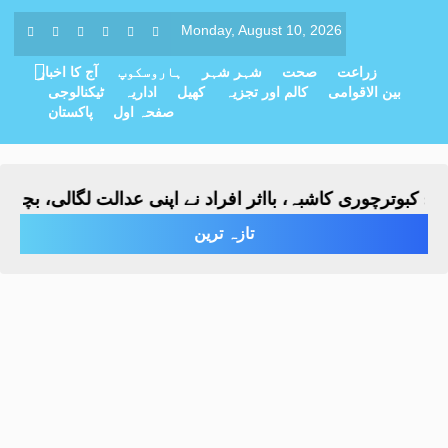
Monday, August 10, 2026
زراعت
صحت
شہر شہر
ہاروسکوپ
آج کا اخبار
بین الاقوامی
کالم اور تجزیہ
کھیل
اداریہ
ٹیکنالوجی
صفحہ اول
پاکستان
کبوترچوری کاشبہ، بااثر افراد نے اپنی عدالت لگالی، بچے پر ت
تازہ ترین