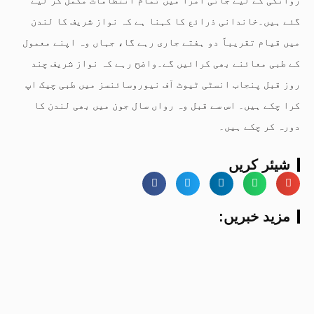
گئے ہیں۔خاندانی ذرائع کا کہنا ہے کہ نواز شریف کا لندن
میں قیام تقریباً دو ہفتے جاری رہے گا، جہاں وہ اپنے معمول
کے طبی معائنے بھی کرائیں گے۔واضح رہے کہ نواز شریف چند
روز قبل پنجاب انسٹی ٹیوٹ آف نیوروسائنسز میں طبی چیک اپ
کرا چکے ہیں۔ اس سے قبل وہ رواں سال جون میں بھی لندن کا
دورہ کر چکے ہیں۔
شیئر کریں
:مزید خبریں