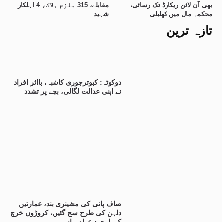
بھی آن لائن ریکارڈ تک رسائی،
مقابلے، 315 ملزم ہلاک، 4 اہلکار
محکمہ مال میں کھلبلی
شہید
تازہ ترین
دوکوٹہ: کبوترچوری کاشبہ، بااثر افراد
نے اپنی عدالت لگالی، بچے پر تشدد
صاف پانی کی مشینری بند، عمارتیں
دلہن کی طرح سج گئیں، کروڑوں خرچ
کے باوجود عوام پیاسے