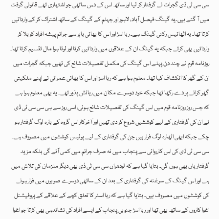
سی سی ٹی ڈی گجرات نے گرفتار کر لیا اور ساتھ اس کے دس ساتھی جو اشتہاری تھے قانونی گرفت
میں آ گئے ہیں۔یہ گینگ فیصل آباد، لاہور اور جہلم کے گینگ کے ساتھ اشتراک کر کے وارداتیں
کرتا تھا۔ یہ اٹھائیس رکنی گینگ ہے۔ ربا اسڑ اور اس کا بھائی باہر سے جرائم پیشہ افراد کو بلا کر
وارداتیں بھی کرتے جبکہ یہ گینگ ان کے علاقوں میں وارداتیں کرتا اور لوٹا ہوا مال تقسیم کرتا تھا۔
روزنامہ قوم نے چند دن پہلے اس گینگ کی مکمل تفصیلات شائع کی تھیں جبکہ گجرات میں
ان کے گھر کا انکشاف کیا تھا۔ معلوم ہوا ہے کہ ربا اسڑ اور اس کا بھائی عمرانی نے اپنے ملکیتی
گھر کرائے پر دے رکھا تھا جبکہ خود دوسرے مکان میں رہائش پذیر تھے۔ یہ بھی معلوم ہوا ہے
کہ جس روز روزنامہ قوم میں اس گینگ کی تفصیلات شائع ہوئی، اسی روز سے ہی سی سی ٹی ڈی
نے ان کی گرفتاری کے لیے کوششیں شروع کر دی تھیں اور آخرکار اس گروہ کے بارہ لوگ گرفتار ہو
چکے جبکہ ابھی اٹھارہ لوگ فرار ہیں جن کی گرفتاری کے لیے پولیس کوششوں میں مصروف ہے۔
سی سی ٹی ڈی کی اس کارروائی سے پنجاب میں نہ صرف جرائم میں کمی آئے گی بلکہ مزید
گرفتاریاں بھی ہوں گی۔ بتایا گیا ہے کہ لودھراں سی سی ٹی ڈی بھی دیگر ملزمان کی تلاش میں
ہے اور اس گینگ کے سرغنہ کی گرفتاری کے بعد ان کے ساتھی دوسرے صوبوں میں فرار ہونے
کی کوششوں میں مصروف ہیں۔ بتایا گیا ہے کہ ربا اسٹر کا تعلق کچے کے علاقے کے پروفیشنل
اغوا کاروں کے ساتھ بھی تھا اور ربا اسڑ جنوبی پنجاب کے ایسے افراد کی نشاندہی بھی کرتا جو اغوا