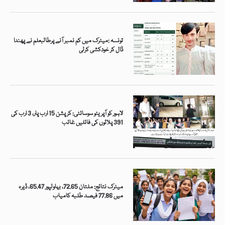
تونسہ :میٹرک میں کم نمبر آنے پرطالبعلم نے پھندا
ڈال کر خودکشی کرلی
لاہور کو آپریٹو سوسائٹی: کرپشن 15 ارب پار، 3 ارب کی
391 پلاٹوں کی فائلیں غائب
میٹرک نتائج: ملتان 72.65، بہاولپور 65.47، ڈیرہ
میں 77.86 فیصد طلبہ کامیاب