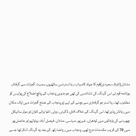
ملتان (اشرف سعیدی)قوم کا جہاد کامیاب، ربا اسٹر دس ساتھیوں سمیت گجرات سے گرفتار۔
روزنامہ قوم نے اس گینگ کی نشاندہی کی تھی جو جنوبی پنجاب کے پانچ اضلاع کی پولیس کو
مطلوب تھا۔ ربا اسٹر جو گرفتاری سے بچنے کے لیے اپر پنجاب کے ضلع گجرات میں ایک مکان
میں رہائش پذیر تھا، اس گینگ کے خلاف قتل، ڈکیتی، رہزنی، اغوا برائے تاوان اور موٹر سائیکل
چھیننے کی وارداتوں میں لودھراں، خیرپور، میلسی، ملتان، فیصل آباد، بہاولپور اور حاصل پور
میں 70 کے قریب مقدمات درج تھے۔ پنجاب میں ریاضا رتھ کے بعد یہ گینگ لنکر تھا جسے