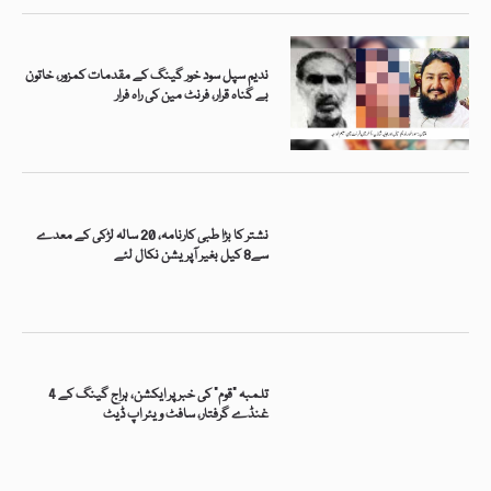
ندیم سپل سود خور گینگ کے مقدمات کمزور، خاتون
بے گناہ قرار، فرنٹ مین کی راہ فرار
نشتر کا بڑا طبی کارنامہ، 20 سالہ لڑکی کے معدے
سے8 کیل بغیر آپریشن نکال لئے
تلمبہ “قوم” کی خبر پر ایکشن، ہراج گینگ کے 4
غنڈے گرفتار، سافٹ ویئر اپ ڈیٹ