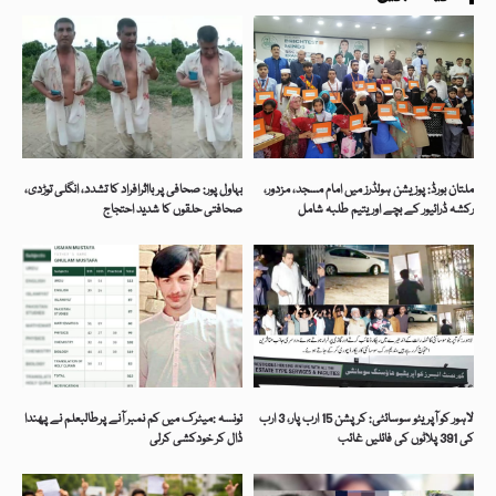
ملتان بورڈ: پوزیشن ہولڈرز میں امام مسجد، مزدور،
بہاول پور: صحافی پر بااثرافراد کا تشدد، انگلی توڑدی،
رکشہ ڈرائیور کے بچے اور یتیم طلبہ شامل
صحافتی حلقوں کا شدید احتجاج
لاہور کو آپریٹو سوسائٹی: کرپشن 15 ارب پار، 3 ارب
تونسہ :میٹرک میں کم نمبر آنے پرطالبعلم نے پھندا
کی 391 پلاٹوں کی فائلیں غائب
ڈال کر خودکشی کرلی