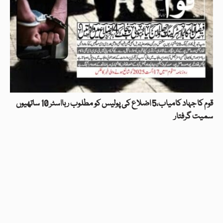
قوم کا جہاد کامیاب،5 اضلاع کی پولیس کو مطلوب ربااسٹر 10 ساتھیوں
سمیت گرفتار