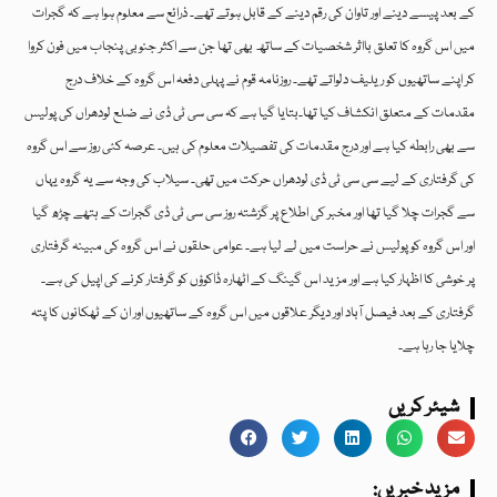
کے بعد پیسے دینے اور تاوان کی رقم دینے کے قابل ہوتے تھے۔ ذرائع سے معلوم ہوا ہے کہ گجرات
میں اس گروہ کا تعلق بااثر شخصیات کے ساتھ بھی تھا جن سے اکثر جنوبی پنجاب میں فون کروا
کر اپنے ساتھیوں کو ریلیف دلواتے تھے۔ روزنامہ قوم نے پہلی دفعہ اس گروہ کے خلاف درج
مقدمات کے متعلق انکشاف کیا تھا۔بتایا گیا ہے کہ سی سی ٹی ڈی نے ضلع لودھراں کی پولیس
سے بھی رابطہ کیا ہے اور درج مقدمات کی تفصیلات معلوم کی ہیں۔ عرصہ کئی روز سے اس گروہ
کی گرفتاری کے لیے سی سی ٹی ڈی لودھراں حرکت میں تھی۔ سیلاب کی وجہ سے یہ گروہ یہاں
سے گجرات چلا گیا تھا اور مخبر کی اطلاع پر گزشتہ روز سی سی ٹی ڈی گجرات کے ہتھے چڑھ گیا
اور اس گروہ کو پولیس نے حراست میں لے لیا ہے۔ عوامی حلقوں نے اس گروہ کی مبینہ گرفتاری
پر خوشی کا اظہار کیا ہے اور مزید اس گینگ کے اٹھارہ ڈاکوؤں کو گرفتار کرنے کی اپیل کی ہے۔
گرفتاری کے بعد فیصل آباد اور دیگر علاقوں میں اس گروہ کے ساتھیوں اور ان کے ٹھکانوں کا پتہ
چلایا جا رہا ہے۔
شیئر کریں
:مزید خبریں