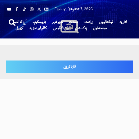
Friday, August 7, 2026
اداریہ
ٹیکنالوجی
زراعت
صحت
شہر شہر
ہاروسکوپ
آج کا اخبار
صفحہ اول
پاکستان
بین الاقوامی
کالم اور تجزیہ
کھیل
تازہ ترین