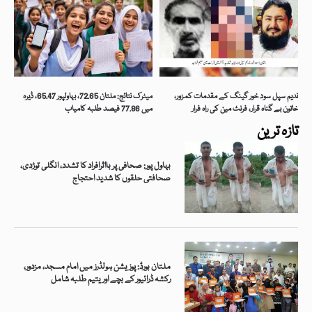
ندیم سپل سود خور گینگ کے مقدمات کمزور،
میٹرک نتائج: ملتان 72.65، بہاولپور 65.47، ڈیرہ
خاتون بے گناہ قرار، فرنٹ مین کی راہ فرار
میں 77.86 فیصد طلبہ کامیاب
تازہ ترین
بہاول پور: صحافی پر بااثرافراد کا تشدد، انگلی توڑدی،
صحافتی حلقوں کا شدید احتجاج
ملتان بورڈ: پوزیشن ہولڈرز میں امام مسجد، مزدور،
رکشہ ڈرائیور کے بچے اور یتیم طلبہ شامل