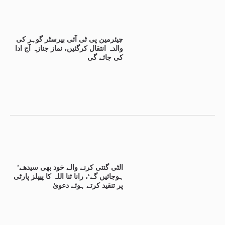
چیئرمین پی ٹی آئی بیرسٹر گوہر کی
والدہ انتقال کرگئیں، نماز جنازہ آج ادا
کی جائے گی
’الٹی گنتی کرنے والے خود بھی سیدھے
ہوجائیں گے‘، رانا ثنا اللہ کا پیپلز پارٹی
پر تنقید کرتے ہوئے دعویٰ