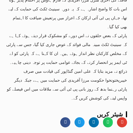
اس بات کا واضح اشارہ ہے کہ یہ دورہ سینیٹ ٹکٹ کی حمایت کے لیے
تھا، جہاں پی ٹی آئی ارکان کے اعزاز میں پرتعیش ضیافت کا اہتمام
بھی کیا گیا۔
پارٹی کے بعض حلقوں نے اس دورے کو مشکوک قرار دیتے ہوئے کہا ہے
کہ سینیٹ ٹکٹ مبینہ مالی فوائد کے عوض جاری کیا گیا، جس سے پارٹی
کے مخلص کارکنان نظر انداز ہوئے ہیں۔ ان کا کہنا ہے کہ پارٹی کو اے
ٹی ایمز پر انحصار کرنے کے بجائے عوامی حمایت پر توجہ دینی چاہیے۔
ذرائع نے مزید بتایا کہ علی امین گنڈاپور کی قیادت میں صرف
خیبرپختونخوا حکومت مرزا آفریدی کی حمایت میں ہے، جبکہ دیگر
پارٹی رہنما بدھ کے روز بانی پی ٹی آئی سے ملاقات میں اس فیصلے کو
واپس لینے کی کوشش کریں گے۔
شیئر کریں