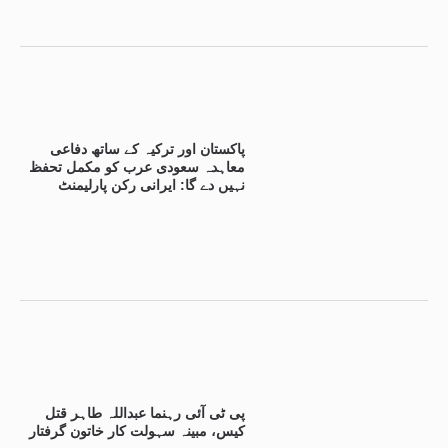
پاکستان اور ترکیہ کے ساتھ دفاعی
معاہدہ سعودی عرب کو مکمل تحفظ
نہیں دے گا: ایرانی رکن پارلیمنٹ
پی ٹی آئی رہنما عبداللہ طاہر قتل
کیس، مبینہ سہولت کار خاتون گرفتار