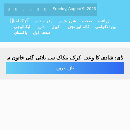
Sunday, August 9, 2026
زراعت
صحت
شہر شہر
ہاروسکوپ
آج کا اخبار
بین الاقوامی
کالم اور تجزیہ
کھیل
اداریہ
ٹیکنالوجی
صفحہ اول
پاکستان
نڈی: شادی کا وعدہ کرکے بنکاک سے بلائی گئی خاتون سے مبینہ 
تازہ ترین