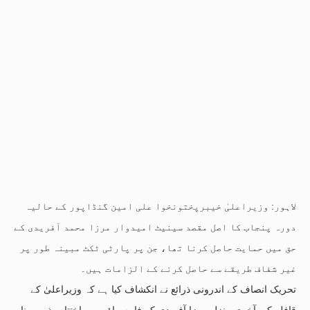
لاہور: وزیراعلیٰ خیبرپختونخوا علی امین گنڈاپور کے حالیہ
دورہ پنجاب کا اصل مقصد سینیٹ امیدوار مرزا محمد آفریدی کے
حق میں حمایت حاصل کرنا تھا، جن پر پارٹی ٹکٹ مبینہ طور پر
غیر شفاف طریقے سے حاصل کرنے کے الزامات ہیں۔
تحریک انصاف کے اندرونی ذرائع نے انکشاف کیا ہے کہ وزیراعلیٰ کے
قافلے کی آخری منزل مرزا آفریدی کے فارم ہاؤس پر اختتام پذیر ہونا