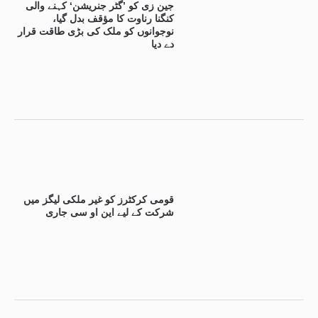
جین زی کو ’گٹر جنریشن‘ کہنے والی
کنگنا رناوت کا مؤقف بدل گیا،
نوجوانوں کو ملک کی بڑی طاقت قرار
دے دیا
قومی کرکٹرز کو غیر ملکی لیگز میں
شرکت کے لیے این او سی جاری