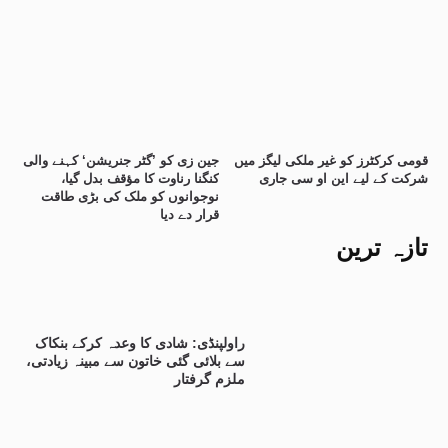
قومی کرکٹرز کو غیر ملکی لیگز میں
جین زی کو ’گٹر جنریشن‘ کہنے والی
شرکت کے لیے این او سی جاری
کنگنا رناوت کا مؤقف بدل گیا،
نوجوانوں کو ملک کی بڑی طاقت
قرار دے دیا
تازہ ترین
راولپنڈی: شادی کا وعدہ کرکے بنکاک
سے بلائی گئی خاتون سے مبینہ زیادتی،
ملزم گرفتار