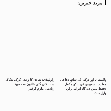
:مزید خبریں
پاکستان اور ترکیہ کے ساتھ دفاعی
راولپنڈی: شادی کا وعدہ کرکے بنکاک
معاہدہ سعودی عرب کو مکمل
سے بلائی گئی خاتون سے مبینہ
تحفظ نہیں دے گا: ایرانی رکن
زیادتی، ملزم گرفتار
پارلیمنٹ