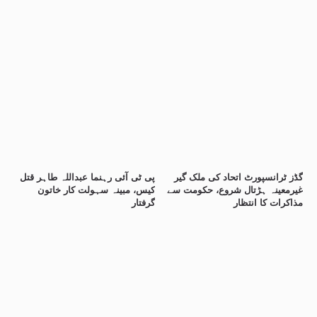
گڈز ٹرانسپورٹ اتحاد کی ملک گیر
پی ٹی آئی رہنما عبداللہ طاہر قتل
غیرمعینہ ہڑتال شروع، حکومت سے
کیس، مبینہ سہولت کار خاتون
مذاکرات کا انتظار
گرفتار