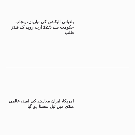
بلدیاتی الیکشن کی تیاریاں، پنجاب
حکومت سے 12.5 ارب روپے کے فنڈز
طلب
امریکا، ایران معاہدے کی امید، عالمی
منڈی میں تیل سستا ہو گیا