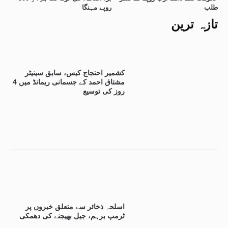
طلب
روپے مہنگا
تازہ ترین
کشمیر احتجاج کیس، سابق سینیٹر
مشتاق احمد کے جسمانی ریمانڈ میں 4
روز کی توسیع
اسلحہ ذخائر سے متعلق خبروں پر
ٹرمپ برہم، جیل بھیجنے کی دھمکی