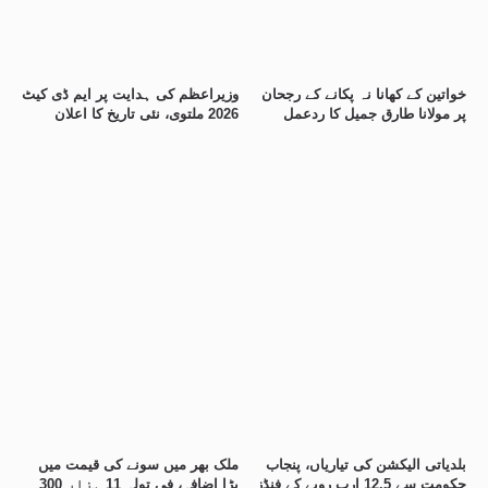
خواتین کے کھانا نہ پکانے کے رجحان
وزیراعظم کی ہدایت پر ایم ڈی کیٹ
پر مولانا طارق جمیل کا ردعمل
2026 ملتوی، نئی تاریخ کا اعلان
بلدیاتی الیکشن کی تیاریاں، پنجاب
ملک بھر میں سونے کی قیمت میں
حکومت سے 12.5 ارب روپے کے فنڈز
بڑا اضافہ، فی تولہ 11 ہزار 300