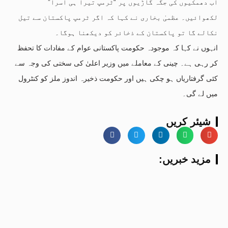
اب دھمکیوں کی جگہ گاڑیوں پر “ٹرمپ تیرا ہی آسرا”
لکھوائیں۔ عظمیٰ بخاری نے کہا کہ اگر ٹرمپ پاکستان سے تیل
نکالے گا تو پاکستان کے ذخائر کو دیکھنا ہوگا۔
انہوں نے کہا کہ موجودہ حکومت پاکستانی عوام کے مفادات کا تحفظ
کر رہی ہے۔ چینی کے معاملے میں وزیر اعلیٰ کی سختی کی وجہ سے
کئی گرفتاریاں ہو چکی ہیں اور حکومت ذخیرہ اندوز ملز کو کنٹرول
میں لے گی۔
شیئر کریں
:مزید خبریں