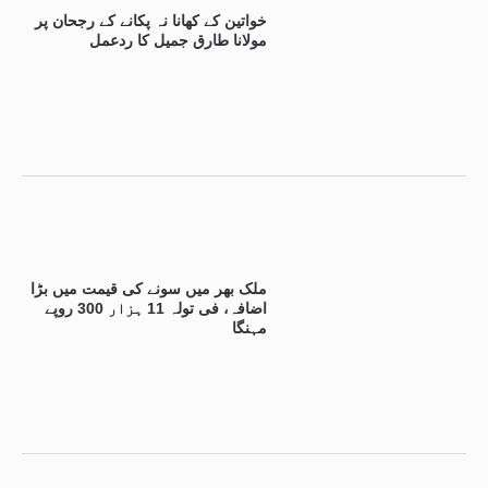
خواتین کے کھانا نہ پکانے کے رجحان پر
مولانا طارق جمیل کا ردعمل
ملک بھر میں سونے کی قیمت میں بڑا
اضافہ، فی تولہ 11 ہزار 300 روپے
مہنگا