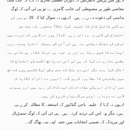
معاشی طور پر مضبوطی کی جانب گامزن ہے تو پی ٹی آئی کے لوگ
بدامنی کی دعوت دے رہے ہیں۔ انہوں نے سوال کیا کہ 26 نومبر کو
دی گئی فائنل کال کا نتیجہ کیا نکلا؟ عاشورہ کے بعد جو
احتجاج کی گئی وہ بے اثر رہی۔ گنڈا پور نے لاہور کے دورے میں
ترقی کی جھلک دیکھی ہے۔ پی ٹی آئی کو ہمیشہ انتہا پسند رویہ
اپنانے کا شوق رہتا ہے اور وہ خود ہی اس کا شکار ہو جاتی ہے۔
عظمیٰ بخاری نے کہا کہ پی ٹی آئی نے پانچ اگست کو احتجاج کا
اعلان کیا ہے، مگر اسی دن ملک کے محب وطن لوگ کشمیریوں کے حق
میں یکجہتی کا مظاہرہ کریں گے۔ انہوں نے الزام لگایا کہ
عمران خان امریکی مفادات کے لیے کام کر رہے ہیں اور یہودی
لابی نے دوبارہ اپنی سرگرمیاں شروع کی ہیں۔
انہوں نے کہا کہ علیمہ باجی گنڈاپور کے استعفے کا مطالبہ کر رہی
ہیں، مگر وہ اس کی تردید کرتے ہیں۔ پی ٹی آئی کے لوگ سمبڑیال
اور مریدکے کے ضمنی انتخابات میں حصہ لینے سے بھاگ گئے۔