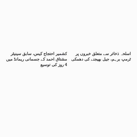
اسلحہ ذخائر سے متعلق خبروں پر
کشمیر احتجاج کیس، سابق سینیٹر
ٹرمپ برہم، جیل بھیجنے کی دھمکی
مشتاق احمد کے جسمانی ریمانڈ میں
4 روز کی توسیع