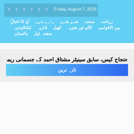
Friday, August 7, 2026
زراعت
صحت
شہر شہر
ہاروسکوپ
آج کا اخبار
بین الاقوامی
کالم اور تجزیہ
کھیل
اداریہ
ٹیکنالوجی
صفحہ اول
پاکستان
ج کیس، سابق سینیٹر مشتاق احمد کے جسمانی ریمانڈ میں 4 روز کی توسیع
تازہ ترین