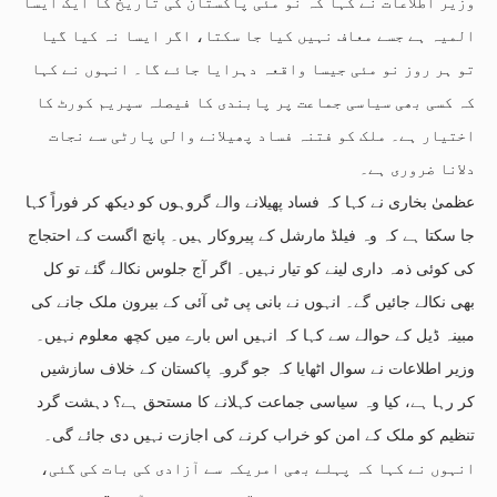
وزیر اطلاعات نے کہا کہ نو مئی پاکستان کی تاریخ کا ایک ایسا
المیہ ہے جسے معاف نہیں کیا جا سکتا، اگر ایسا نہ کیا گیا
تو ہر روز نو مئی جیسا واقعہ دہرایا جائے گا۔ انہوں نے کہا
کہ کسی بھی سیاسی جماعت پر پابندی کا فیصلہ سپریم کورٹ کا
اختیار ہے۔ ملک کو فتنہ فساد پھیلانے والی پارٹی سے نجات
دلانا ضروری ہے۔
عظمیٰ بخاری نے کہا کہ فساد پھیلانے والے گروہوں کو دیکھ کر فوراً کہا
جا سکتا ہے کہ وہ فیلڈ مارشل کے پیروکار ہیں۔ پانچ اگست کے احتجاج
کی کوئی ذمہ داری لینے کو تیار نہیں۔ اگر آج جلوس نکالے گئے تو کل
بھی نکالے جائیں گے۔ انہوں نے بانی پی ٹی آئی کے بیرون ملک جانے کی
مبینہ ڈیل کے حوالے سے کہا کہ انہیں اس بارے میں کچھ معلوم نہیں۔
وزیر اطلاعات نے سوال اٹھایا کہ جو گروہ پاکستان کے خلاف سازشیں
کر رہا ہے، کیا وہ سیاسی جماعت کہلانے کا مستحق ہے؟ دہشت گرد
تنظیم کو ملک کے امن کو خراب کرنے کی اجازت نہیں دی جائے گی۔
انہوں نے کہا کہ پہلے بھی امریکہ سے آزادی کی بات کی گئی،