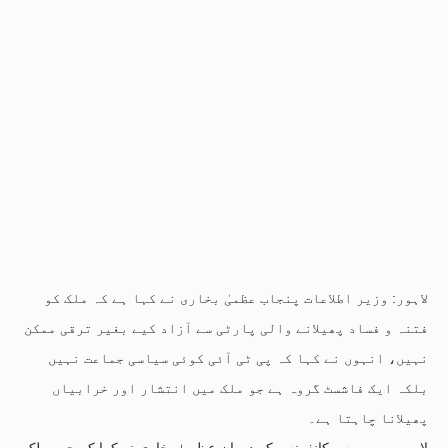
لاہور: وزیر اطلاعات پنجاب عظمیٰ بخاری نے کہا ہے کہ ملک کو
فتنہ و فساد پھیلانے والی پارٹی سے آزاد کیے بغیر ترقی ممکن
نہیں، انہوں نے کہا کہ پی ٹی آئی کوئی سیاسی جماعت نہیں
بلکہ ایک فاشسٹ گروہ ہے جو ملک میں انتشار اور خرابیاں
پھیلانا چاہتا ہے۔
لاہور میں پریس کانفرنس کے دوران عظمیٰ بخاری نے کہا کہ جب ملک