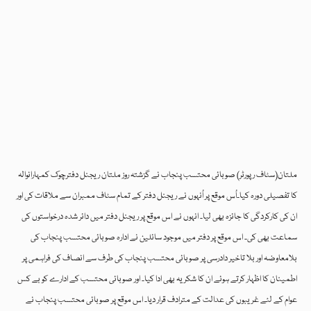
ملتان(سٹاف رپورٹر) صوبائی محتسب پنجاب نے گزشتہ روز ملتان ریجنل دفترچوک کمہارانوالہ
کا تفصیلی دورہ کیا۔اُس موقع پر اُنہوں نے ریجنل دفتر کے تمام سٹاف ممبران سے ملاقات کی اور
ان کی کارکردگی کا جائزہ بھی لیا۔ انہوں نے اس موقع پر ریجنل دفتر میں دائر شدہ درخواستوں کی
سماعت بھی کی۔ اس موقع پر دفتر میں موجود سائلین نے ادارہ صوبائی محتسب پنجاب کی
بلامعاوضہ اور بلا تاخیر دادرسی پر صوبائی محتسب پنجاب کی طرف سے انصاف کی فراہمی پر
اطمینان کا اظہار کرتے ہوئے ان کا شکریہ بھی ادا کیا۔ اور صوبائی محتسب کے ادارے کو بے کس
عوام کے لئے غریبوں کی عدالت کے مترادف قرار دیا۔ اس موقع پر صوبائی محتسب پنجاب نے