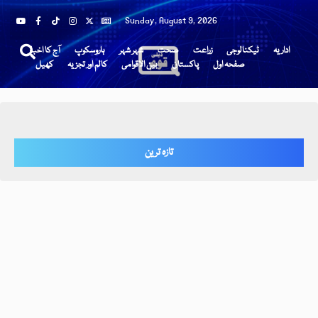
Sunday, August 9, 2026
اداریہ
ٹیکنالوجی
زراعت
صحت
شہر شہر
ہاروسکوپ
آج کا اخبار
صفحہ اول
پاکستان
بین الاقوامی
کالم اور تجزیہ
کھیل
تازہ ترین