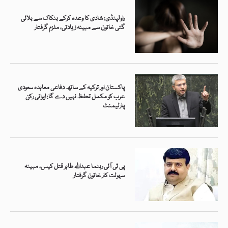
راولپنڈی: شادی کا وعدہ کرکے بنکاک سے بلائی
گئی خاتون سے مبینہ زیادتی، ملزم گرفتار
پاکستان اور ترکیہ کے ساتھ دفاعی معاہدہ سعودی
عرب کو مکمل تحفظ نہیں دے گا: ایرانی رکن
پارلیمنٹ
پی ٹی آئی رہنما عبداللہ طاہر قتل کیس، مبینہ
سہولت کار خاتون گرفتار