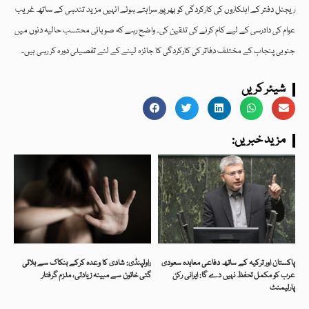
ریجنل دفتر کے اہلکاروں کی کارکردگی کو بھرپور سراہتے ہوئے انہیں مزید تندہی کے ساتھ غریب
عوام کی دادرسی کے لیے کام کرنے کی تلقین کی۔ واضح رہے کہ صوبائی محتسب حالیہ دنوں میں
جنوبی پنجاب کے مختلف دفاتر کی کارکردگی کا جائزہ لینے کے لئے تفصیلی دورہ کر رہی ہیں۔
شیئر کریں
:مزید خبریں
پاکستان اور ترکیہ کے ساتھ دفاعی معاہدہ سعودی
راولپنڈی: شادی کا وعدہ کرکے بنکاک سے بلائی
عرب کو مکمل تحفظ نہیں دے گا: ایرانی رکن
گئی خاتون سے مبینہ زیادتی، ملزم گرفتار
پارلیمنٹ