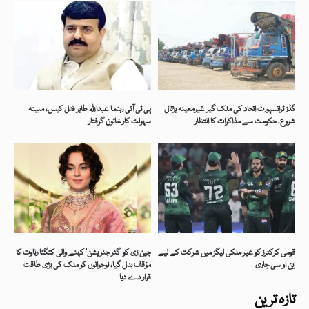
گڈز ٹرانسپورٹ اتحاد کی ملک گیر غیرمعینہ ہڑتال
پی ٹی آئی رہنما عبداللہ طاہر قتل کیس، مبینہ
شروع، حکومت سے مذاکرات کا انتظار
سہولت کار خاتون گرفتار
قومی کرکٹرز کو غیر ملکی لیگز میں شرکت کے لیے
جین زی کو ’گٹر جنریشن‘ کہنے والی کنگنا رناوت کا
این او سی جاری
مؤقف بدل گیا، نوجوانوں کو ملک کی بڑی طاقت
قرار دے دیا
تازہ ترین