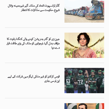
گڈز ٹرانسپورٹ اتحاد کی ملک گیر غیرمعینہ ہڑتال
شروع، حکومت سے مذاکرات کا انتظار
جین زی کو ’گٹر جنریشن‘ کہنے والی کنگنا رناوت کا
مؤقف بدل گیا، نوجوانوں کو ملک کی بڑی طاقت قرار
دے دیا
قومی کرکٹرز کو غیر ملکی لیگز میں شرکت کے لیے
این او سی جاری