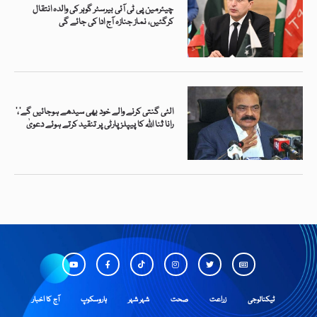
چیئرمین پی ٹی آئی بیرسٹر گوہر کی والدہ انتقال
کرگئیں، نماز جنازہ آج ادا کی جائے گی
’الٹی گنتی کرنے والے خود بھی سیدھے ہوجائیں گے‘،
رانا ثنا اللہ کا پیپلز پارٹی پر تنقید کرتے ہوئے دعویٰ
ٹیکنالوجی
زراعت
صحت
شہر شہر
ہاروسکوپ
آج کا اخبار