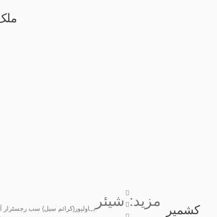
ملک ب
ب
:مزید
شیئر
کشمیر
بہاولپور(کرائم سیل) سب رجسٹرار آ