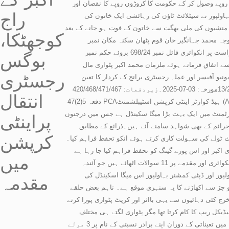
روپے وصول کر کے حکومت کا کروڑوں روپے کا نقصان اور
راج
و گئی جب تھانہ اینٹی کرپشن بہاولپور نے سیٹلائٹ ٹاؤن کی رہائشی ایک خاتون کی
ور منشیوں کی ملی بھگت سے خاتون کے فوت ہو جانے کے بعد
کوجھٹکا،
 قوم پٹھان سکنہ مکان نمبر D-464 سیٹلائٹ ٹاؤن تحصیل و ضلع
بہاولپور کی درخواست پر انکوائری فائل نمبر 698/24 بروئے حکم نمبر ACE-BR-(698)2024/4315 مورخہ 03-07-2025 مجاز اتھارٹی جناب ڈائریکٹر صاحب اینٹی کرپشن ریجن
بوگس
لپور کو موصول ہوئی۔ مجاز اتھارٹی نے اسسٹنٹ ڈائریکٹر (تحقیقات) بہاولپور کی فائنل رپورٹ مورخہ 25-04-2012 سے اتفاق فرماتے ہوئے ملزمان محمد اکبر پٹواری مال
رجسٹری
یو آفیسر اور عملہ رجسٹری برانچ کے کردار کا تعین
دورانِ تفتیش کیے جانے کا حکم صادر فرمایا۔جس پر مستغیث کی درخواست مذکورہ بالا کی بنا پر مقدمہ نمبر: 13/25مورخہ: 03-07-2025۔زیردفعات: 420/468/471/467 PPC،
انتقال
دفعہ 5(2)47 PCAہیڈ کوارٹر اینٹی کرپشن اسٹیبلشمنٹ (ACE) بہاولپورمحمد اکبر پٹواری حلقہ چک نمبر BC/9 تحصیل و ضلع بہاولپور کے خلاف درج کر کے سرکل آفیسر ہیڈکوارٹر
یپارٹمنٹ میں ایک بہت بڑا میگا سکینڈل ہے جس میں درجنوں
پراینٹی
رائم کے بھی شواہد سامنے آئے ہیں۔ذرائع کے مطابق
کرپشن
ث ٹولے کی سہولت کاری کرتے ہوئے انکو تحفظ فراہم کیا۔
ی اکبر اور اس پورے گینگ کو تحفظ فراہم کیا جا رہا ہے
میں
جو کہ مقدمہ کی تفتیش میں حقائق سامنے ائے ہیں جس پر روزنامہ قوم کی انویسٹی گیشن ٹیم نے اینٹی کرپشن کی انکوائری اور مقدمے پر 11 سوالات اٹھائے ہیں جو آئندہ
لپور اور ڈپٹی کمشنر بہاولپور اس میگا اسکینڈل کی
مقدمہ
کو جڑ سے اکھاڑنے کا یہ سنہری موقع ہے۔ تاہم بعض حلقے
خرچ کئی دہائیوں سے یہی بااثر اور کرپٹ پٹواری پورا کرتے
یکل ریپ کا کام کرتا تھا مگر پٹواری لگتے ہی مختلف
حلقوں کا چارج لے کر بڑے پیمانے پر خرد پر کر کے ہاشمی گارڈن میں محل نما بنگلے میں رہائش پذیر ہے اور موضع بانگا میں تعیناتی کے دوران اپنے برادر نسبتی کے نام پر 3 مرلے