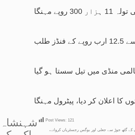
وپے مہنگا
ز طلب
عالمی منڈی میں تیل سستا ہو گیا
کا اعلان کر دیا، پیٹرول مہنگا
شہنشاہ
Post Views:
121
ں کے گٹھ جوڑ سے جعلی اور بوگس رجسٹریاں کروانے،
اکبر کے