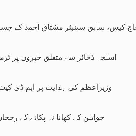
کیس، سابق سینیٹر مشتاق احمد کے جسمانی ریمانڈ م
اسلحہ ذخائر سے متعلق خبروں پر ٹرم
وزیراعظم کی ہدایت پر ایم ڈی کیٹ 2026 ملتوی، نئی تاریخ کا اعل
خواتین کے کھانا نہ پکانے کے رجحا