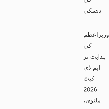
دھمکی
وزیراعظم
کی
ہدایت پر
ایم ڈی
کیٹ
2026
ملتوی،