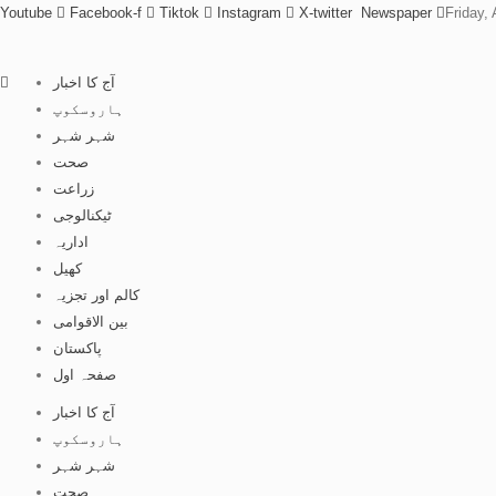
Youtube
Facebook-f
Tiktok
Instagram
X-twitter
Newspaper
Friday,
آج کا اخبار
ہاروسکوپ
شہر شہر
صحت
زراعت
ٹیکنالوجی
اداریہ
کھیل
کالم اور تجزیہ
بین الاقوامی
پاکستان
صفحہ اول
آج کا اخبار
ہاروسکوپ
شہر شہر
صحت