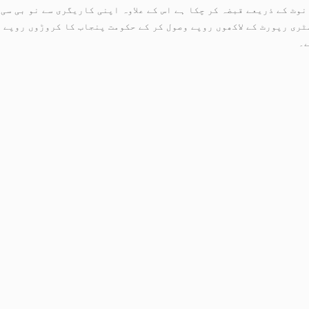
نوٹ کے ذریعے قبضہ کر چکا ہے اس کے علاوہ اپنی کاریگری سے نو بی س
ری رپورٹ کے لاکھوں روپے وصول کر کے حکومت پنجاب کا کروڑوں روپے کا
ے۔