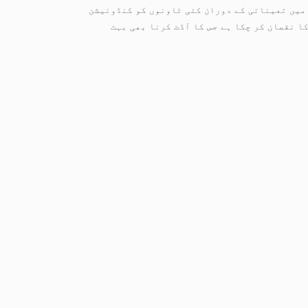
ی میں تعیناتی کے دوران کئی ٹاونوں کو کنڈونیشن
 نقصان کر چکا ہے جس کا آڈٹ کرنا بھی بہت