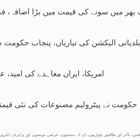
ھر میں سونے کی قیمت میں بڑا اضافہ، فی تولہ 11 ہزار 300 ر
لدیاتی الیکشن کی تیاریاں، پنجاب حکومت سے 12.5 ارب روپے کے فنڈ
امریکا، ایران معاہدے کی امید، 
حکومت نے پیٹرولیم مصنوعات کی نئی قیمتوں 
فس، بااثر اور طاقتور پٹواریوں، ان کے منشیوں، عرضی نویسوں اور پراپرٹی ڈیلرو