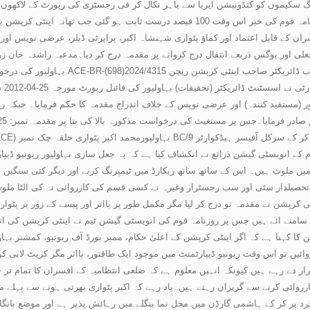
نگ سکیموں کو کنڈونیشن ایریا سے باہر نکال کر فی رجسٹری کی رپورٹ کے لاکھوں 
دیگر بے ضابطگیوں کے بارے میں روزنامہ قوم کی خبر اس وقت 100 فیصد درست ثابت ہ
ن کے قابل اعتماد اور کماؤ پٹواری شہنشاہ اکبر، پراپرٹی ڈیلر، عرضی نویس ا
لی اور بوگس ذریعے انتقال درج کروانے پر مقدمہ درج کر دیا۔مدعیہ راشدہ خان زوجہ محمد جہانگیر خان
بہاو
 (مستفید کنندہ) اور عرضی نویس کے خلاف اندراج مقدمہ کا حکم فرمایا۔ جبکہ ریون
قوم کے انویسٹی گیشن ذرائع نے انکشاف کیا ہے کہ یہ جعل سازی بہاولپور ریونیو ڈ
یں ملوث ہیں۔ اس کے ساتھ ساتھ ریکارڈ میں ٹیمپرنگ کرنے اور دیگر کئی سنگین ج
 تحصیلدار سٹی اور سب رجسٹرار وغیرہ نے کسی قسم کی کارروائی نہ کی الٹا ملو
ی کرپشن نے مقدمہ تو درج کر لیا مگر مکمل طور پر بااثر اور پیسے کے زور پر پٹوار
ا کہنا ہے کہ اگر اینٹی کرپشن کے اعلیٰ حکام، ممبر بورڈ آف ریونیو، کمشنر بہاو
ائیں تو اس وقت ریونیو ڈیپارٹمنٹ میں موجود ایک طاقتور، بااثر مگر کرپٹ لابی 
قرار دے رہے ہیں کیونکہ انہیں معلوم ہے کہ ضلعی انتظامیہ کے افسران کا تمام تر 
روائی کرنے سے گریزاں رہتے ہیں۔یاد رہے کہ اکبر پٹواری بھرتی ہونے سے پہلے میڈ