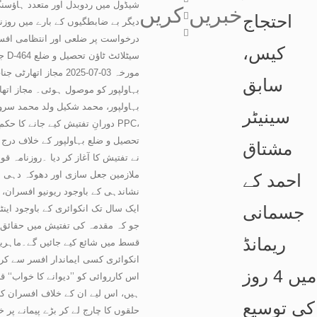
شیڈول میں ردوبدل اور متعدد ہاؤس
خبریں
کریں
احتجاج
درخواست پر ضلعی اور انتظامی افسرا
کیس،
جع
سابق
بہاولپور، محمد شکیل ولد محمد سرور
سینیٹر
مشتاق
نے تفتیش کا آغاز کر دیا ۔روزنامہ 
ملازمین جعل سازی اور دھوکہ دہی م
احمد کے
نشاندہی کے باوجود ریونیو افسران،
جسمانی
ایک سال تک انکوائری کے باوجود اینٹ
ریمانڈ
قسط میں شائع کیے جائیں گے۔ماہرین ک
انکوائری کسی ایماندار افسر سے کرو
میں 4 روز
اس کارروائی کو ’’دیوانے کا خواب‘‘ 
ہیں، اس لیے ان کے خلاف افسران کار
کی توسیع