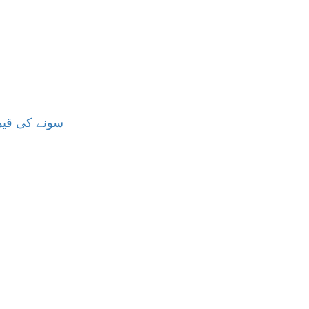
سونے کی قیمت میں م