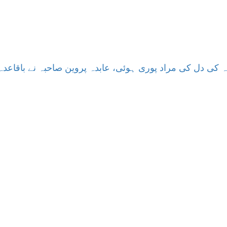
کی دل کی مراد پوری ہوئی، عابدہ پروین صاحبہ نے باقاعدہ 