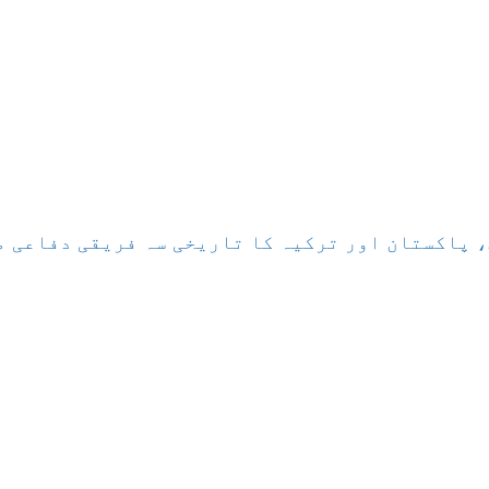
 پاکستان اور ترکیہ کا تاریخی سہ فریقی دفاعی م