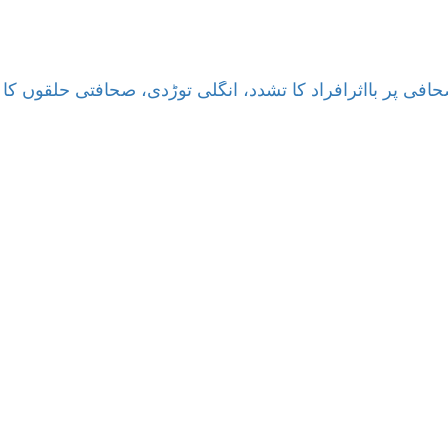
حافی پر بااثرافراد کا تشدد، انگلی توڑدی، صحافتی حلقوں کا 