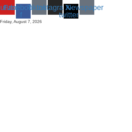
utube
Facebook-
Tiktok
Instagram
X-
Newspaper
f
twitter
Friday, August 7, 2026