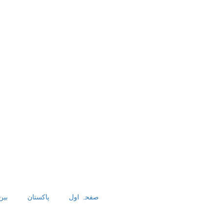
صفحہ اول
پاکستان
بین