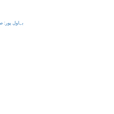
بہاول پور: ص