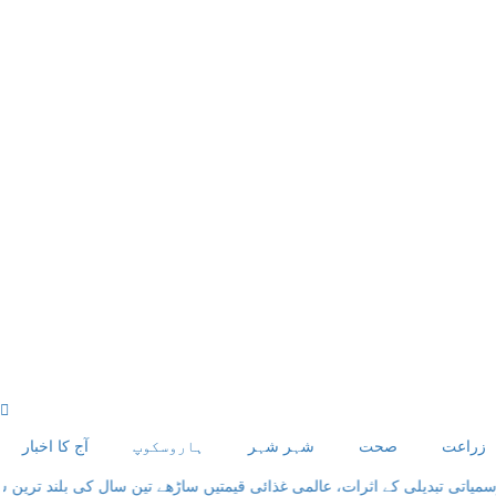
زراعت
صحت
شہر شہر
ہاروسکوپ
آج کا اخبار
یلی کے اثرات، عالمی غذائی قیمتیں ساڑھے تین سال کی بلند ترین سطح پر پہن