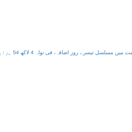
سلسل تیسرے روز اضافہ، فی تولہ 4 لاکھ 54 ہزار 336 روپے کا ہوگیا