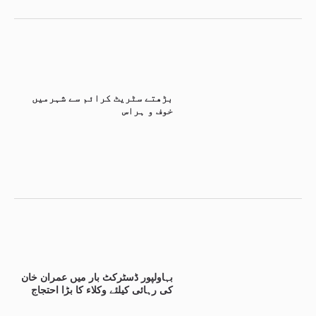
بڑھتے سٹریٹ کرائم سے شہرمیں
خوف و ہراس
بہاولپور ڈسٹرکٹ بار میں عمران خان
کی رہائی کیلئے وکلاء کا بڑا احتجاج