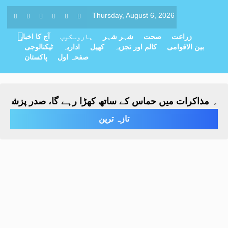
Thursday, August 6, 2026
زراعت
صحت
شہر شہر
ہاروسکوپ
آج کا اخبار
بین الاقوامی
کالم اور تجزیہ
کھیل
اداریہ
ٹیکنالوجی
صفحہ اول
پاکستان
ہ مذاکرات میں حماس کے ساتھ کھڑا رہے گا، صدر پزشکیان کا
تازہ ترین