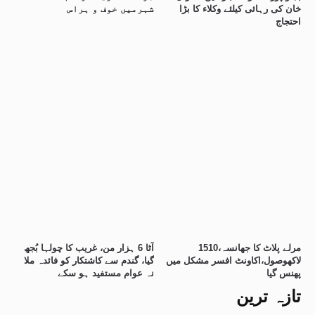
خان کی رہائی کیلئے وکلاء کا بڑا
شہرمیں خوف و ہراس
احتجاج
15مرلے پلاٹ کا جھانسہ،10
آٹا 6 ہزار من، غریب کا چولہا بُجھ
لاکھوصول،اکاونٹ افسر مشکل میں
گیا، گندم سے کاشتکار کو فائدہ ملا
پھنس گیا
نہ عوام مستفید ہو سکے
تازہ ترین