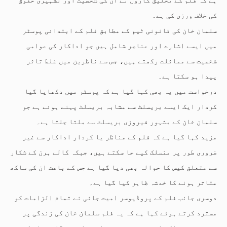
کی خلاف ورزی کی ہے۔
سلمان خان کی قانونی ٹیم کے مطابق فلم کے ابتدائی پوسٹر
میں ایسے اشارے اور عناصر شامل ہیں جو اداکار کی عوامی
شخصیت سے مماثلت رکھتے ہیں، جس سے ناظرین میں غلط تاثر
پیدا ہو سکتا ہے۔
درخواست میں یہ بھی کہا گیا ہے کہ پوسٹر میں دکھایا گیا
کردار ایک ایسے بریسلٹ سے مشابہ بریسلٹ پہنے ہوئے ہے جو
سلمان خان کے مشہور فیروزی بریسلٹ سے ملتا جلتا ہے۔
مزید کہا گیا ہے کہ فلم کے مناظر یا کردار اداکار سے غیر
ضروری طور پر منسلک کیے جا سکتے ہیں، جبکہ کالے ہرن کے شکار
سے متعلق کیس کا حوالہ بھی دیا گیا ہے جس کے باعث ان کی ساکھ
متاثر ہونے کا خدشہ ظاہر کیا گیا ہے۔
دوسری جانب فلم کے پروڈیوسر امیت جانی نے تمام الزامات کو
مسترد کرتے ہوئے کہا ہے کہ یہ فلم سلمان خان کی زندگی پر