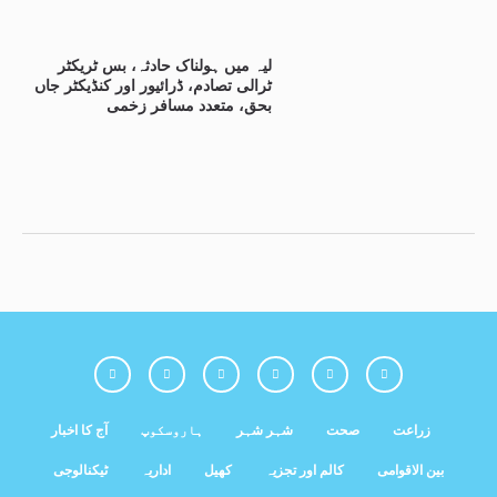
لیہ میں ہولناک حادثہ، بس ٹریکٹر
ٹرالی تصادم، ڈرائیور اور کنڈیکٹر جاں
بحق، متعدد مسافر زخمی
زراعت
صحت
شہر شہر
ہاروسکوپ
آج کا اخبار
بین الاقوامی
کالم اور تجزیہ
کھیل
اداریہ
ٹیکنالوجی