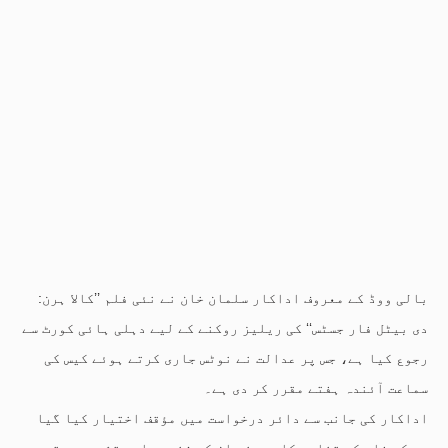
بالی ووڈ کے معروف اداکار سلمان خان نے نئی فلم ’’کالا ہرن:
دی بیٹل فار جسٹس‘‘ کی ریلیز روکنے کے لیے دہلی ہائی کورٹ سے
رجوع کیا ہے، جس پر عدالت نے نوٹس جاری کرتے ہوئے کیس کی
سماعت آئندہ ہفتے مقرر کر دی ہے۔
اداکار کی جانب سے دائر درخواست میں مؤقف اختیار کیا گیا
ہے کہ فلم کے تخلیق کاروں نے ان کی شخصیت اور تشہیری حقوق