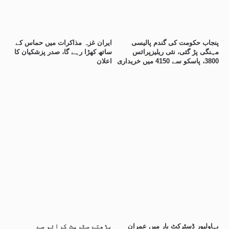
پنجاب حکومت کی گندم پالیسی
ایران غزہ مذاکرات میں حماس کے
مہنگی پڑ گئی، نئی ریلیزپرائس
ساتھ کھڑا رہے گا، صدر پزشکیان کا
3800، پاسکو سے 4150 میں خریداری
اعلان
بہاولپور ڈسٹرکٹ بار میں عمران
بڑھتے سٹریٹ کرائم سے