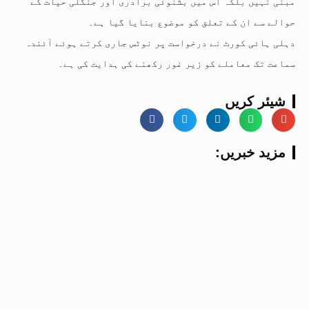
مبنی نہیں بلکہ اس میں بشنوئی برادری اور جنگلی حیات کے
حوالے سے ان کے تعلق کو موضوع بنایا گیا ہے۔
دہلی ہائی کورٹ نے درخواست پر نوٹس جاری کرتے ہوئے آئندہ
سماعت تک معاملے کو زیر غور رکھنے کی ہدایت کی ہے۔
شیئر کریں
:مزید خبریں