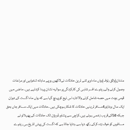
ملتان(واثق رئوف)رواں ماہ اوپر تلے ٹرین حادثات نےلاکھوں روپے ماہانہ تنخواہیں اور مراعات
وصول کرنے والےریلوے افسر شاہی کی کارکردگی پر سوالیہ نشان پیدا کردئیے ہیں۔ ماضی میں
قومی بچت میں حصہ شامل کرنے والا ادارہ اس نہج کو پہنچ گیا ہے کہ رواں ماہ اگست کے دوران
ایک مال برداراور4مسافر ٹرینیں حادثات کا شکار ہوچکی ہیں ۔حادثات میں ایک مسافر جاں بحق
جبکہ 50کےقریب زخمی ہوئے ہیں۔کراچی سے پشاور ڈویژن تک حادثات کے پھیلائو نے
مسافروں کو خوف زدہ کرکے رکھ دیا ہے۔بتایا جاتا ہے کہ اگست کی پہلی تاریخ ہی ریلوے