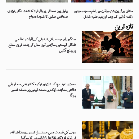
ملتان بورڈ: پوزیشن ہولڈرز میں امام مسجد، مزدور،
بہاول پور: صحافی پر بااثرافراد کا تشدد، انگلی توڑدی،
رکشہ ڈرائیور کے بچے اور یتیم طلبہ شامل
صحافتی حلقوں کا شدید احتجاج
تازہ ترین
جنگوں اور موسمیاتی تبدیلی کے اثرات، عالمی
غذائی قیمتیں ساڑھے تین سال کی بلند ترین سطح
پر پہنچ گئیں
سعودی عرب، پاکستان اور ترکیہ کا تاریخی سہ فریقی
دفاعی معاہدہ، ایک پر حملہ تینوں پر حملہ تصور
ہوگا
سونے کی قیمت میں مسلسل تیسرے روز اضافہ،
فی تولہ 4 لاکھ 54 ہزار 336 روپے کا ہوگیا