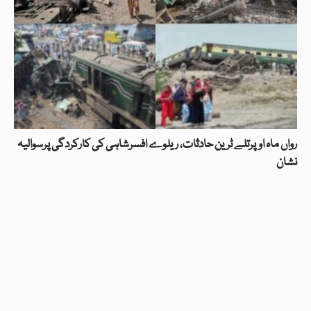
رواں ماہ اوپرتلے ٹرین حادثات، ریلوے افسرشاہی کی کارکردگی پرسوالیہ
نشان