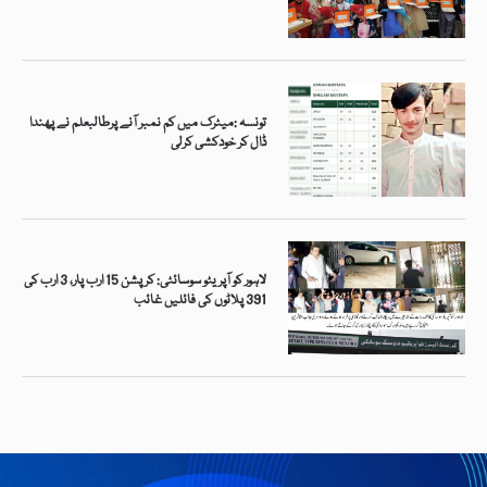
تونسہ :میٹرک میں کم نمبر آنے پرطالبعلم نے پھندا
ڈال کر خودکشی کرلی
لاہور کو آپریٹو سوسائٹی: کرپشن 15 ارب پار، 3 ارب کی
391 پلاٹوں کی فائلیں غائب