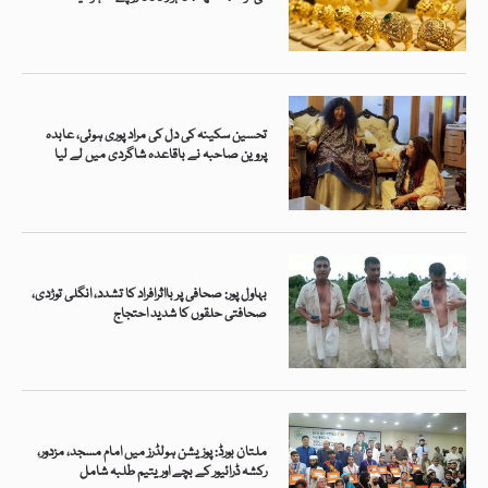
تحسین سکینہ کی دل کی مراد پوری ہوئی، عابدہ
پروین صاحبہ نے باقاعدہ شاگردی میں لے لیا
بہاول پور: صحافی پر بااثرافراد کا تشدد، انگلی توڑدی،
صحافتی حلقوں کا شدید احتجاج
ملتان بورڈ: پوزیشن ہولڈرز میں امام مسجد، مزدور،
رکشہ ڈرائیور کے بچے اور یتیم طلبہ شامل