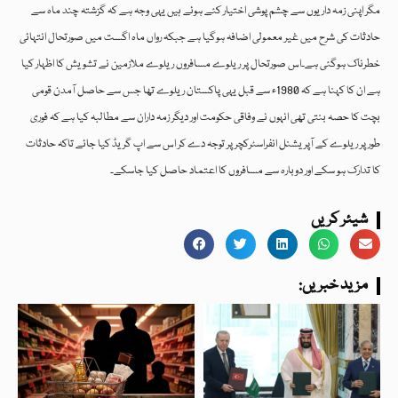
مگر اپنی زمہ داریوں سے چشم پوشی اختیار کئے ہوئے ہیں یہی وجہ ہے کہ گزشتہ چند ماہ سے
حادثات کی شرح میں غیر معمولی اضافہ ہوگیا ہے جبکہ رواں ماہ اگست میں صورتحال انتہائی
خطرناک ہوگئی ہے۔اس صورتحال پر ریلوے مسافروں ریلوے ملازمین نے تشویش کا اظہار کیا
ہے ان کا کہنا ہے کہ 1980ء سے قبل یہی پاکستان ریلوے تھا جس سے حاصل آمدن قومی
بچت کا حصہ بنتی تھی انہوں نے وفاقی حکومت اور دیگر زمہ داران سے مطالبہ کیا ہے کہ فوری
طور پر ریلوے کے آپریشنل انفراسٹرکچر پر توجہ دے کر اس سے اپ گریڈ کیا جائے تاکہ حادثات
کا تدارک ہو سکے اور دوبارہ سے مسافروں کا اعتماد حاصل کیا جاسکے۔
شیئر کریں
:مزید خبریں