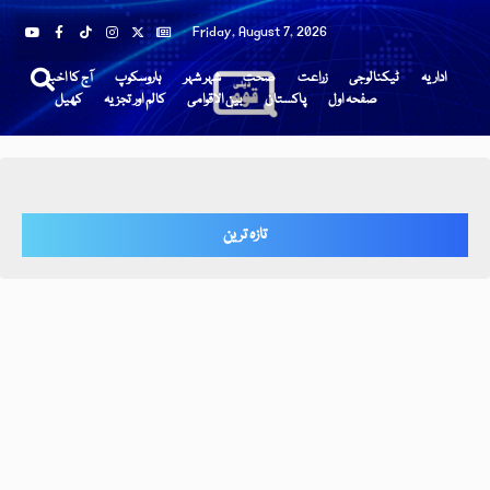
Friday, August 7, 2026
اداریہ
ٹیکنالوجی
زراعت
صحت
شہر شہر
ہاروسکوپ
آج کا اخبار
صفحہ اول
پاکستان
بین الاقوامی
کالم اور تجزیہ
کھیل
تازہ ترین