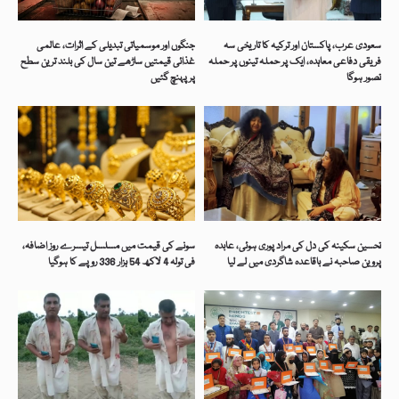
سعودی عرب، پاکستان اور ترکیہ کا تاریخی سہ
جنگوں اور موسمیاتی تبدیلی کے اثرات، عالمی
فریقی دفاعی معاہدہ، ایک پر حملہ تینوں پر حملہ
غذائی قیمتیں ساڑھے تین سال کی بلند ترین سطح
تصور ہوگا
پر پہنچ گئیں
تحسین سکینہ کی دل کی مراد پوری ہوئی، عابدہ
سونے کی قیمت میں مسلسل تیسرے روز اضافہ،
پروین صاحبہ نے باقاعدہ شاگردی میں لے لیا
فی تولہ 4 لاکھ 54 ہزار 336 روپے کا ہوگیا