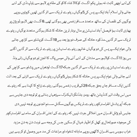
کےلئے اچھی ثابت نہ ہوئی یکم اگست کوکالا شاہ کاکو کے مقام پر لاہور سے راولپنڈی کے لئے
جانے والی اسلام آباد ایکسپریس کی5بوگیاں ریلوے ٹریک سے اتر گئیں تھیں کروڑوں روپے
بوگیوں کے نقصان کے ساتھ متعدد مسافر زخمی بھی ہوگئے تھے۔8اگست بھی لاہور ڈویژن پر
بھاری ثابت ہوا فیصل آباد اسٹیشن پر مال بردار ٹرین حادثہ کا شکار ہوگئی متعدد بوگیاں ریلوے
ٹریک سے اتر گئیں۔مذکورہ حادثہ کے صرف دو روز بعد ہی10اگست کو پشاور سے کراچی جانے
والی عوام ایکسپریس کی دو بوگیاں خانپور ریلوے اسٹیشن پر ریلوے ٹریک سے اتر گئیں اگلے
ہی روز 11اگست کولاہور سے ملتان کے لئے آنے والی موسی پاک کا انجن اور دو بوگیاں رائے ونڈ
ریلوے اسٹیشن پر ریلوے ٹریک سے اتر گئیں جبکہ17اگست لودھراں میں پشاور سے کراچی کے
لئے جانے والی عوام ایکسپریس حادثہ کا شکار ہوئی5بوگیاں ریلوے ٹریک سے اترنے کے بعد الٹ
گئیں ایک مسافر جاں بحق جبکہ28کےقریب زخمی ہوگئے ریلوے زرائع کا کہنا ہے کہ ریلوے
میں اس وقت ائیر کنڈیشن باتھ رومز، بلڈنگز،الیکٹرک سیڑھیاں بنانے پر تو توجہ دی جارہی ہے
جبکہ آپریشنل انفراسٹرکچر ریلوے،ٹریکس،بوگیوں،سگنل سسٹم انجنوں پر توجہ نہیں دی
جارہی ڈویژنل افسران میں اخلاقی جرت نہیں کہ ریلوے کے اعلیٰ افسران کے سامنے انفراسٹرکچر
کی موجودہ صورتحال پر کھل کر اظہار خیال کر سکیں جس کی وجہ سے نوبت دن بہ دن مزید
خراب ہورہی ہے۔افسران لاکھوں روپے ماہانہ تنخواہ اور مراعات کی مد میں وصول تو کر رہے ہیں