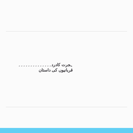
ہجرت کادرد۔۔۔۔۔۔۔۔۔۔۔۔۔۔
قربانیوں کی داستان