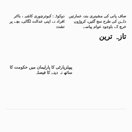
صاف پانی کی مشینری بند، عمارتیں
دوکوٹہ: کبوترچوری کاشبہ، بااثر
دلہن کی طرح سج گئیں، کروڑوں
افراد نے اپنی عدالت لگالی، بچے پر
خرچ کے باوجود عوام پیاسے
تشدد
تازہ ترین
پیپلزپارٹی کا پارلیمان میں حکومت کا
ساتھ نہ دینے کا فیصلہ