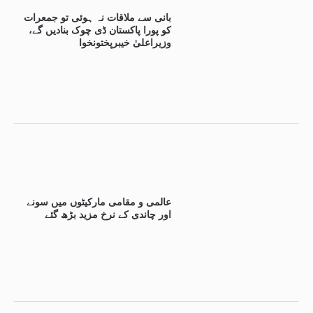
بانی سے ملاقات نہ ہوئی تو جمعرات
کو پورا پاکستان ڈی چوک بنادیں گے،
وزیراعلیٰ خیبرپختونخوا
عالمی و مقامی مارکیٹوں میں سونے
اور چاندی کے نرخ مزید بڑھ گئے