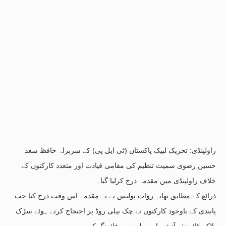
راولپنڈی: تحریک لبیک پاکستان (ٹی ایل پی) کے سربراہ حافظ سعد
حسین رضوی سمیت تنظیم کی مقامی قیادت اور متعدد کارکنوں کے
خلاف راولپنڈی میں مقدمہ درج کرلیا گیا۔
ذرائع کے مطابق تھانہ روات پولیس نے یہ مقدمہ اس وقت درج کیا جب
پابندی کے باوجود کارکنوں نے چک بیلی روڈ پر احتجاج کرتے ہوئے سڑک
بلاک، ٹائر نذرِ آتش، اور پولیس پر فائرنگ کی۔