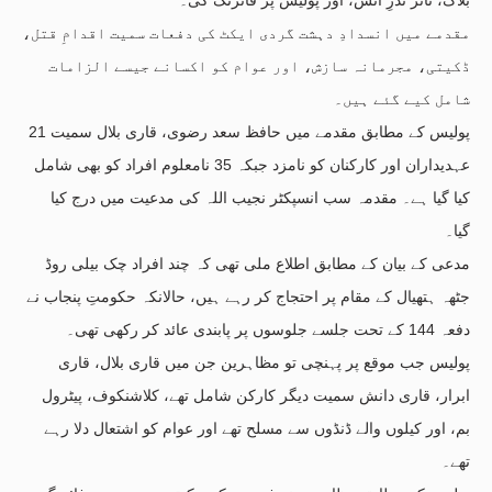
مقدمے میں انسدادِ دہشت گردی ایکٹ کی دفعات سمیت اقدامِ قتل،
ڈکیتی، مجرمانہ سازش، اور عوام کو اکسانے جیسے الزامات
شامل کیے گئے ہیں۔
پولیس کے مطابق مقدمے میں حافظ سعد رضوی، قاری بلال سمیت 21
عہدیداران اور کارکنان کو نامزد جبکہ 35 نامعلوم افراد کو بھی شامل
کیا گیا ہے۔ مقدمہ سب انسپکٹر نجیب اللہ کی مدعیت میں درج کیا
گیا۔
مدعی کے بیان کے مطابق اطلاع ملی تھی کہ چند افراد چک بیلی روڈ
جٹھہ ہتھیال کے مقام پر احتجاج کر رہے ہیں، حالانکہ حکومتِ پنجاب نے
دفعہ 144 کے تحت جلسے جلوسوں پر پابندی عائد کر رکھی تھی۔
پولیس جب موقع پر پہنچی تو مظاہرین جن میں قاری بلال، قاری
ابرار، قاری دانش سمیت دیگر کارکن شامل تھے، کلاشنکوف، پیٹرول
بم، اور کیلوں والے ڈنڈوں سے مسلح تھے اور عوام کو اشتعال دلا رہے
تھے۔