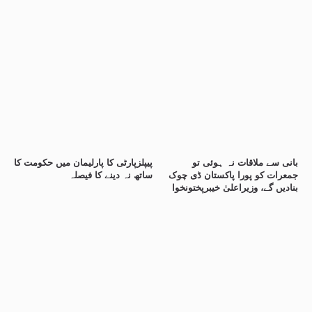
بانی سے ملاقات نہ ہوئی تو
پیپلزپارٹی کا پارلیمان میں حکومت کا
جمعرات کو پورا پاکستان ڈی چوک
ساتھ نہ دینے کا فیصلہ
بنادیں گے، وزیراعلیٰ خیبرپختونخوا