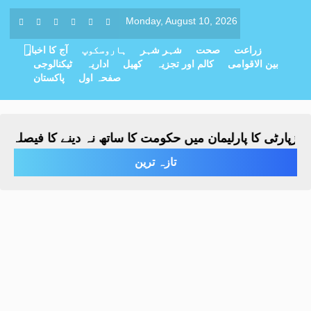
Monday, August 10, 2026
زراعت
صحت
شہر شہر
ہاروسکوپ
آج کا اخبار
بین الاقوامی
کالم اور تجزیہ
کھیل
اداریہ
ٹیکنالوجی
صفحہ اول
پاکستان
زپارٹی کا پارلیمان میں حکومت کا ساتھ نہ دینے کا فیصلہ
پی
-
تازہ ترین