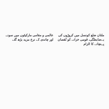
ملتان ضلع کونسل میں کروڑوں کی
عالمی و مقامی مارکیٹوں میں سونے
بےضابطگی، قومی خزانے کو نُقصان
اور چاندی کے نرخ مزید بڑھ گئے
پہنچانے کا الزام