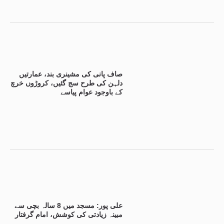
صاف پانی کی مشینری بند، عمارتیں
دلہن کی طرح سج گئیں، کروڑوں خرچ
کے باوجود عوام پیاسے
علی پور: مسجد میں 8 سالہ بچی سے
مبینہ زیادتی کی کوشش، امام گرفتار