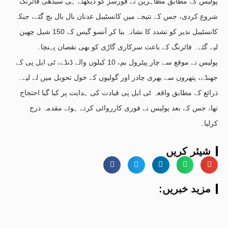
پولیس کے مطابق مظاہرین نے فورسز کو دیکھتے ہی سیدھی فائرنگ
شروع کردی، جس کے نتیجے میں کانسٹیبل عدنان بال بال بچ گئے، جبکہ
کانسٹیبل نذیر کو تشدد کا نشانہ بنا کر آنسو گیس کے 150 شیل چھین
لیے گئے۔ فائرنگ کے باعث سرکاری گاڑی کو بھی نقصان پہنچا۔
پولیس نے موقع سے چار پیٹرول بم، 10 کیلوں والے ڈنڈے، ٹی ایل پی کے
جھنڈے، پتھروں سے بھری چادر اور گولیوں کے خول تحویل میں لے لیے۔
ذرائع کے مطابق واقعہ ٹی ایل پی قیادت کی ہدایت پر کیا گیا احتجاج
تھا، جس کے بعد پولیس نے فوری کارروائی کرتے ہوئے مقدمہ درج
کرلیا۔
شیئر کریں
:مزید خبریں