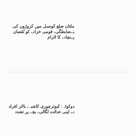
ملتان ضلع کونسل میں کروڑوں کی
بےضابطگی، قومی خزانے کو نُقصان
پہنچانے کا الزام
دوکوٹہ: کبوترچوری کاشبہ، بااثر افراد
نے اپنی عدالت لگالی، بچے پر تشدد