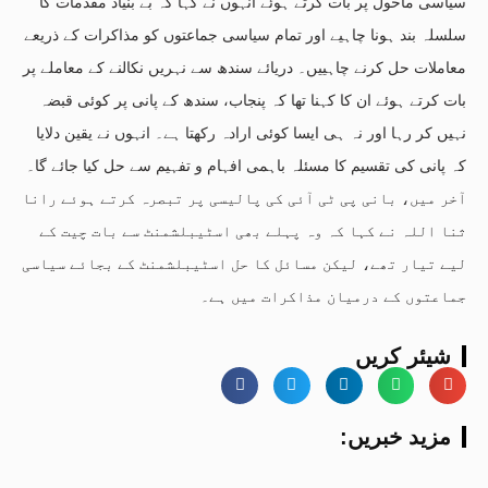
سیاسی ماحول پر بات کرتے ہوئے انہوں نے کہا کہ بے بنیاد مقدمات کا
سلسلہ بند ہونا چاہیے اور تمام سیاسی جماعتوں کو مذاکرات کے ذریعے
معاملات حل کرنے چاہییں۔ دریائے سندھ سے نہریں نکالنے کے معاملے پر
بات کرتے ہوئے ان کا کہنا تھا کہ پنجاب، سندھ کے پانی پر کوئی قبضہ
نہیں کر رہا اور نہ ہی ایسا کوئی ارادہ رکھتا ہے۔ انہوں نے یقین دلایا
کہ پانی کی تقسیم کا مسئلہ باہمی افہام و تفہیم سے حل کیا جائے گا۔
آخر میں، بانی پی ٹی آئی کی پالیسی پر تبصرہ کرتے ہوئے رانا
ثنا اللہ نے کہا کہ وہ پہلے بھی اسٹیبلشمنٹ سے بات چیت کے
لیے تیار تھے، لیکن مسائل کا حل اسٹیبلشمنٹ کے بجائے سیاسی
جماعتوں کے درمیان مذاکرات میں ہے۔
شیئر کریں
:مزید خبریں