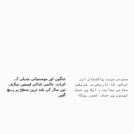
سعودی عرب، پاکستان اور
جنگوں اور موسمیاتی تبدیلی کے
ترکیہ کا تاریخی سہ فریقی
اثرات، عالمی غذائی قیمتیں ساڑھے
دفاعی معاہدہ، ایک پر حملہ
تین سال کی بلند ترین سطح پر پہنچ
تینوں پر حملہ تصور ہوگا
گئیں