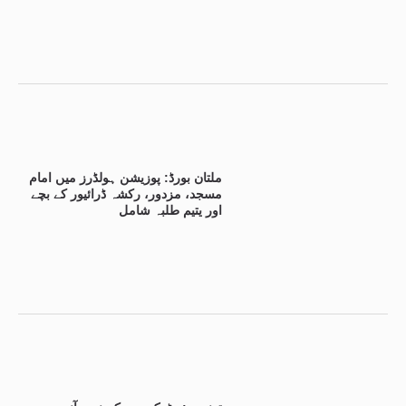
ملتان بورڈ: پوزیشن ہولڈرز میں امام
مسجد، مزدور، رکشہ ڈرائیور کے بچے
اور یتیم طلبہ شامل