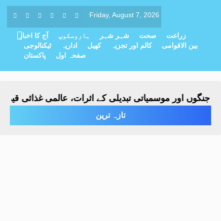
Friday, August 7, 2026
زراعت
صحت
شہر شہر
ہاروسکوپ
آج کا اخبار
بین الاقوامی
کالم اور تجزیہ
کھیل
اداریہ
ٹیکنالوجی
صفحہ اول
پاکستان
نگوں اور موسمیاتی تبدیلی کے اثرات، عالمی غذائی قیمتیں س
تازہ ترین