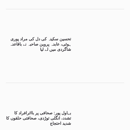
تحسین سکینہ کی دل کی مراد پوری
ہوئی، عابدہ پروین صاحبہ نے باقاعدہ
شاگردی میں لے لیا
بہاول پور: صحافی پر بااثرافراد کا
تشدد، انگلی توڑدی، صحافتی حلقوں کا
شدید احتجاج