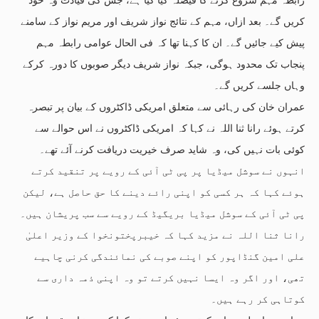
کریں گے۔ بعد ازاں، مہم کے نتائج نواز شریف اور مریم نواز کے سامنے
پیش کیے جائیں گے۔ ان کا کہنا تھا کہ فی الحال عوامی رابطہ مہم
پنجاب تک محدود ہوگی، جبکہ نواز شریف دیگر صوبوں کا دورہ کرکے
وہاں جلسے کریں گے۔
عمران خان کی رہائی سے متعلق امریکی ڈاکٹروں کے بیان پر تبصرہ
کرتے ہوئے رانا ثنا اللہ نے کہا کہ امریکی ڈاکٹروں نے اس حوالے سے
کوئی بات نہیں کی، وہ شاید صرف خیریت دریافت کرنے آئے تھے۔
انہوں نے سوشل میڈیا پر پی ٹی آئی کے رویے پر تنقید کرتے
ہوئے کہا کہ ہر کسی کو اپنی رائے دینے کا حق حاصل ہے، لیکن
پی ٹی آئی کے سوشل میڈیا بریگیڈ کے رویے سے سب پریشان ہیں۔
رانا ثنا اللہ نے مزید کہا کہ خیبرپختونخوا کے وزیر اعلیٰ
علی امین گنڈاپور کو اپنے صوبے کی نمائندگی کرنی چاہیے
تھی، اور اگر وہ ایسا نہیں کرتے تو وہ اپنی ذمہ داری سے
کوتاہی کر رہے ہیں۔