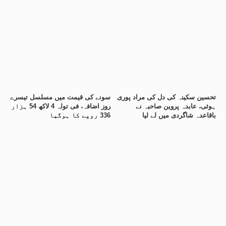
تحسین سکینہ کی دل کی مراد پوری
سونے کی قیمت میں مسلسل تیسرے
ہوئی، عابدہ پروین صاحبہ نے
روز اضافہ، فی تولہ 4 لاکھ 54 ہزار
باقاعدہ شاگردی میں لے لیا
336 روپے کا ہوگیا