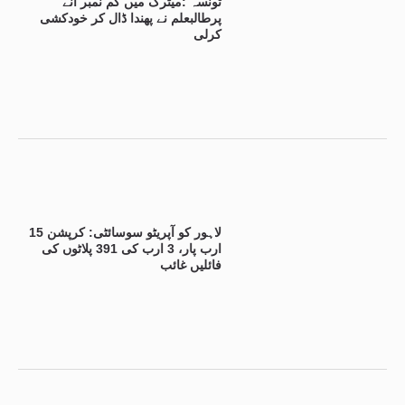
تونسہ :میٹرک میں کم نمبر آنے
پرطالبعلم نے پھندا ڈال کر خودکشی
کرلی
لاہور کو آپریٹو سوسائٹی: کرپشن 15
ارب پار، 3 ارب کی 391 پلاٹوں کی
فائلیں غائب