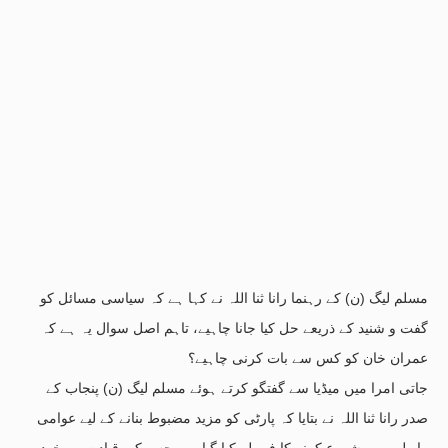
مسلم لیگ (ن) کے رہنما رانا ثنا اللہ نے کہا ہے کہ سیاسی مسائل کو
گفت و شنید کے ذریعے حل کیا جانا چاہیے، تاہم اصل سوال یہ ہے کہ
عمران خان کو کس سے بات کرنی چاہیے؟
جاتی امرا میں میڈیا سے گفتگو کرتے ہوئے مسلم لیگ (ن) پنجاب کے
صدر رانا ثنا اللہ نے بتایا کہ پارٹی کو مزید مضبوط بنانے کے لیے عوامی
رابطہ مہم شروع کرنے کا فیصلہ کیا گیا ہے، جس کی قیادت وہ خود