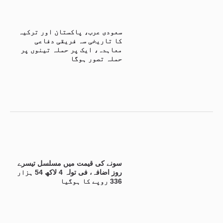
سعودی عرب، پاکستان اور ترکیہ
کا تاریخی سہ فریقی دفاعی
معاہدہ، ایک پر حملہ تینوں پر
حملہ تصور ہوگا
سونے کی قیمت میں مسلسل تیسرے
روز اضافہ، فی تولہ 4 لاکھ 54 ہزار
336 روپے کا ہوگیا