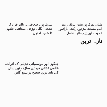
ملتان بورڈ: پوزیشن ہولڈرز میں
بہاول پور: صحافی پر بااثرافراد کا
امام مسجد، مزدور، رکشہ ڈرائیور
تشدد، انگلی توڑدی، صحافتی حلقوں
کے بچے اور یتیم طلبہ شامل
کا شدید احتجاج
تازہ ترین
جنگوں اور موسمیاتی تبدیلی کے اثرات،
عالمی غذائی قیمتیں ساڑھے تین سال
کی بلند ترین سطح پر پہنچ گئیں