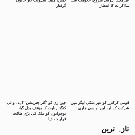
غیرمعینہ ہڑتال شروع، حکومت سے
کیس، مبینہ سہولت کار خاتون
مذاکرات کا انتظار
گرفتار
قومی کرکٹرز کو غیر ملکی لیگز میں
جین زی کو ’گٹر جنریشن‘ کہنے والی
شرکت کے لیے این او سی جاری
کنگنا رناوت کا مؤقف بدل گیا،
نوجوانوں کو ملک کی بڑی طاقت
قرار دے دیا
تازہ ترین