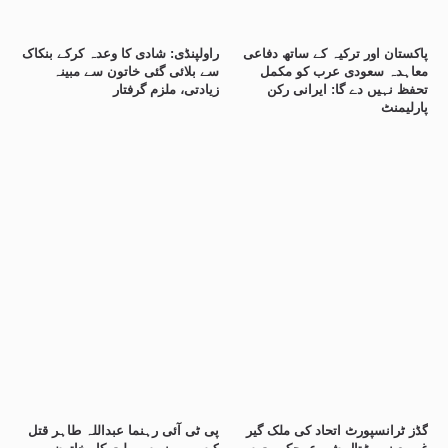
پاکستان اور ترکیہ کے ساتھ دفاعی
راولپنڈی: شادی کا وعدہ کرکے بنکاک
معاہدہ سعودی عرب کو مکمل
سے بلائی گئی خاتون سے مبینہ
تحفظ نہیں دے گا: ایرانی رکن
زیادتی، ملزم گرفتار
پارلیمنٹ
گڈز ٹرانسپورٹ اتحاد کی ملک گیر
پی ٹی آئی رہنما عبداللہ طاہر قتل