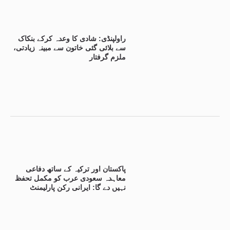
راولپنڈی: شادی کا وعدہ کرکے بنکاک
سے بلائی گئی خاتون سے مبینہ زیادتی،
ملزم گرفتار
پاکستان اور ترکیہ کے ساتھ دفاعی
معاہدہ سعودی عرب کو مکمل تحفظ
نہیں دے گا: ایرانی رکن پارلیمنٹ