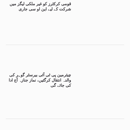
قومی کرکٹرز کو غیر ملکی لیگز میں
شرکت کے لیے این او سی جاری
چیئرمین پی ٹی آئی بیرسٹر گوہر کی
والدہ انتقال کرگئیں، نماز جنازہ آج ادا
کی جائے گی