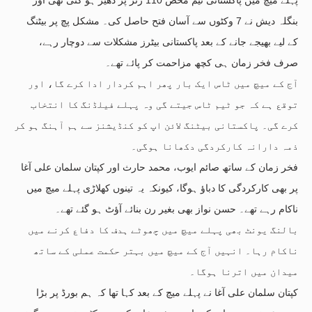
بنگلہ دیش نے 7 وکٹوں سے آسان فتح حاصل کی۔ مشکل پچ پر بیٹنگ
کے لیے بھیجے جانے کے بعد پاکستانی بیٹرز مشکلات سے دوچار رہے،
صرف فخر زمان ہی کچھ مزاحمت کر پائے تھے۔
آج کے میچ میں ٹاس ایک بار پھر اہم کردار ادا کرے گا، اور
توقع ہے کہ جو ٹیم ٹاس جیتے گی وہ پہلے فیلڈنگ کا انتخاب
کرے گی۔ پاکستانی بیٹنگ لائن اپ کو کنڈیشنز سے ہم آہنگ ہو کر
ذمہ دارانہ کارکردگی دکھانا ہوگی۔
فخر زمان کے ساتھ صائم ایوب، محمد حارث اور کپتان سلمان علی آغا
پر بھی کارکردگی کا دباؤ ہوگا، کیونکہ یہ تینوں کھلاڑی پہلے میچ میں
ناکام رہے تھے۔ حسن نواز بھی بغیر رن بنائے آؤٹ ہو گئے تھے۔
بالنگ یونٹ بھی پہلے میچ میں چھوٹے ہدف کا دفاع کرنے میں
ناکام رہا۔ انہیں آج کے میچ میں بہتر حکمت عملی کے ساتھ
میدان میں اترنا ہوگا۔
کپتان سلمان علی آغا نے پہلے میچ کے بعد کہا تھا کہ ہم بورڈ پر بڑا