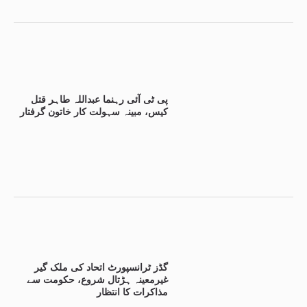
پی ٹی آئی رہنما عبداللہ طاہر قتل
کیس، مبینہ سہولت کار خاتون گرفتار
گڈز ٹرانسپورٹ اتحاد کی ملک گیر
غیرمعینہ ہڑتال شروع، حکومت سے
مذاکرات کا انتظار