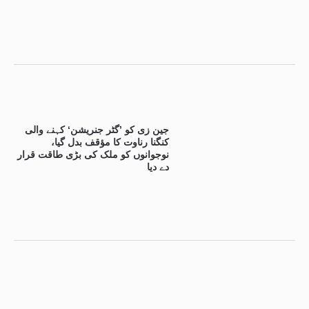
جین زی کو ’گٹر جنریشن‘ کہنے والی
کنگنا رناوت کا مؤقف بدل گیا،
نوجوانوں کو ملک کی بڑی طاقت قرار
دے دیا