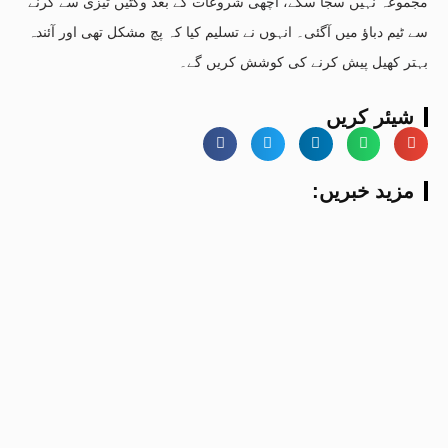
مجموعہ نہیں سجا سکے، اچھی شروعات کے بعد وکٹیں تیزی سے گرنے
سے ٹیم دباؤ میں آگئی۔ انہوں نے تسلیم کیا کہ پچ مشکل تھی اور آئندہ
بہتر کھیل پیش کرنے کی کوشش کریں گے۔
شیئر کریں
:مزید خبریں