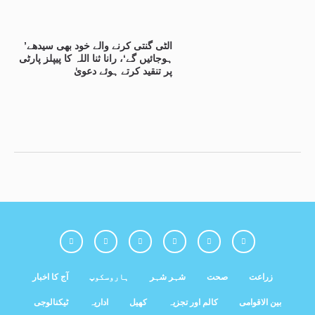
’الٹی گنتی کرنے والے خود بھی سیدھے
ہوجائیں گے‘، رانا ثنا اللہ کا پیپلز پارٹی
پر تنقید کرتے ہوئے دعویٰ
زراعت
صحت
شہر شہر
ہاروسکوپ
آج کا اخبار
بین الاقوامی
کالم اور تجزیہ
کھیل
اداریہ
ٹیکنالوجی