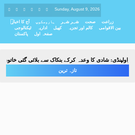
Sunday, August 9, 2026
زراعت
صحت
شہر شہر
ہاروسکوپ
آج کا اخبار
بین الاقوامی
کالم اور تجزیہ
کھیل
اداریہ
ٹیکنالوجی
صفحہ اول
پاکستان
ولپنڈی: شادی کا وعدہ کرکے بنکاک سے بلائی گئی خاتون سے مب
تازہ ترین