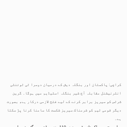
کراچی: پاکستان اور بنگلہ دیش کے درمیان دوسرا ٹی ٹوئنٹی
انٹرنیشنل مقابلہ آج شیر بنگلہ اسٹیڈیم میں ہوگا۔ گرین
شرٹس کو سیریز برابر کرنے کے لیے فتح لازمی درکار ہے، بصورت
دیگر قومی ٹیم کو شرمناک سیریز شکست کا سامنا کرنا پڑ سکتا
ہے۔
پہلے میچ میں پاکستانی ٹیم محض 110 رنز پر ڈھیر ہو گئی تھی اور