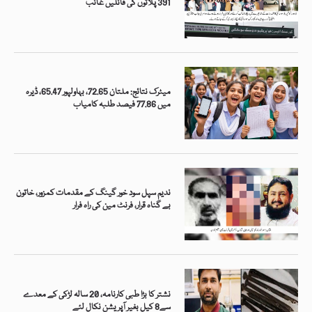
391 پلاٹوں کی فائلیں غائب
میٹرک نتائج: ملتان 72.65، بہاولپور 65.47، ڈیرہ
میں 77.86 فیصد طلبہ کامیاب
ندیم سپل سود خور گینگ کے مقدمات کمزور، خاتون
بے گناہ قرار، فرنٹ مین کی راہ فرار
نشتر کا بڑا طبی کارنامہ، 20 سالہ لڑکی کے معدے
سے8 کیل بغیر آپریشن نکال لئے