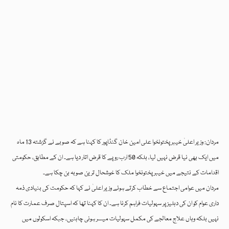
مردان: وزیر اعلیٰ خیبر پختونخوا علی امین خان گنڈاپور کا کہنا ہے کہ صوبے نے گزشتہ 13 ماہ
میں ایک بھی نیا قرض نہیں لیا، بلکہ 50 ارب روپے کا قرض اتار دیا ہے۔ ان کے مطابق، حکومتی
اقدامات کے نتیجے میں خیبر پختونخوا ملک کا خوشحال ترین صوبہ بن چکا ہے۔
مردان میں عوامی اجتماع سے خطاب کرتے ہوئے وزیر اعلیٰ نے کہا کہ حکومت کی بنیادی ذمہ
داری عوام کو ان کی دہلیز پر سہولیات فراہم کرنا ہے۔ ان کا کہنا تھا کہ اسپتال صرف عمارت کا نام
نہیں بلکہ وہاں علاج معالجے کی مکمل سہولیات میسر ہونی چاہئیں، جبکہ اسکولوں میں