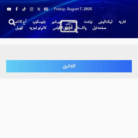
Friday, August 7, 2026
اداریہ
ٹیکنالوجی
زراعت
صحت
شہر شہر
ہاروسکوپ
آج کا اخبار
صفحہ اول
پاکستان
بین الاقوامی
کالم اور تجزیہ
کھیل
تازہ ترین