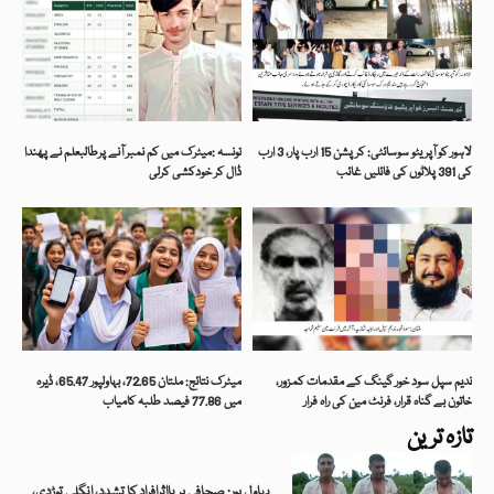
لاہور کو آپریٹو سوسائٹی: کرپشن 15 ارب پار، 3 ارب
تونسہ :میٹرک میں کم نمبر آنے پرطالبعلم نے پھندا
کی 391 پلاٹوں کی فائلیں غائب
ڈال کر خودکشی کرلی
ندیم سپل سود خور گینگ کے مقدمات کمزور،
میٹرک نتائج: ملتان 72.65، بہاولپور 65.47، ڈیرہ
خاتون بے گناہ قرار، فرنٹ مین کی راہ فرار
میں 77.86 فیصد طلبہ کامیاب
تازہ ترین
بہاول پور: صحافی پر بااثرافراد کا تشدد، انگلی توڑدی،