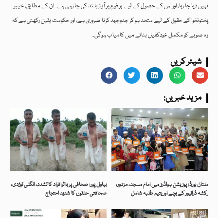
نہیں دیا جا رہا، اور اس کے حصول کے لیے ہر فورم پر آواز بلند کی جا رہی ہے۔ ان کے مطابق، خیبر
پختونخوا کے حقوق کے لیے متحد ہو کر جدوجہد کرنا ضروری ہے، اور حکومت یقین رکھتی ہے کہ
وہ صوبے کو مکمل خودکفیل بنانے میں کامیاب ہوگی۔
شیئر کریں
:مزید خبریں
ملتان بورڈ: پوزیشن ہولڈرز میں امام مسجد، مزدور،
بہاول پور: صحافی پر بااثرافراد کا تشدد، انگلی توڑدی،
رکشہ ڈرائیور کے بچے اور یتیم طلبہ شامل
صحافتی حلقوں کا شدید احتجاج