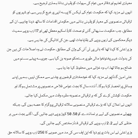
معیاری تعلیم اور دفاتر میں عوام کی سہولت کو یقینی بنانا ہماری ترجیح ہے۔
انہوں نے مزید کہا کہ حکومت عوام کے ٹیکس کا پیسہ انہی پر خرچ کر رہی ہے، اور شہریوں کو
ترقیاتی منصوبوں کے معیار کو یقینی بنانے میں حکومتی اقدامات کا ساتھ دینا چاہیے۔ ان کے
مطابق، جب حکومت سنبھالی گئی تو صحت کارڈ اسکیم معطل تھی اور 17 ارب روپے سمیت
دیگر محکموں کے اربوں روپے کے بقایاجات تھے، جن کی ادائیگی کی جا رہی ہے۔
وزیر اعلیٰ کا کہنا تھا کہ بانی پی ٹی آئی کے وژن کے مطابق، حکومت نے وہ اصلاحات کی ہیں جن
کی بدولت خیبر پختونخوا مالی طور پر مستحکم صوبہ بن گیا ہے۔ جو پیسہ پہلے سسٹم میں
ضائع ہو جاتا تھا، اب وہ خزانے میں محفوظ کیا جا رہا ہے۔
علی امین گنڈاپور نے مزید کہا کہ خودمختاری قرضوں پر چلنے سے ممکن نہیں، ہمیں اپنے
وسائل پر انحصار کرنا ہوگا۔ آئندہ سال کا بجٹ عوامی فلاحی منصوبوں پر مشتمل ہوگا، اور
حکومت کوشش کرے گی کہ ہر ترقیاتی منصوبہ مقررہ وقت میں مکمل کیا جائے۔
انہوں نے اعلان کیا کہ بڑے ترقیاتی منصوبے سالانہ ترقیاتی پروگرام کا حصہ ہوں گے، جبکہ
چھوٹے منصوبوں کے لیے ہر نمائندے کو 50، 50 کروڑ روپے دیے جائیں گے۔ اگلے بجٹ میں ہر
حلقے کے لیے 2، 2 ارب روپے کے ترقیاتی فنڈز مختص کیے جائیں گے۔
وزیر اعلیٰ نے اس بات پر زور دیا کہ این ایف سی کی مد میں صوبے کا 256 ارب روپے کا سالانہ حق