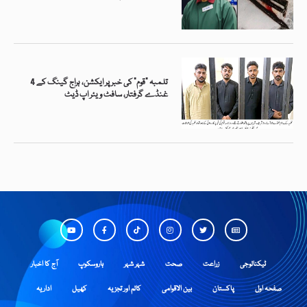
تلمبہ “قوم” کی خبر پر ایکشن، ہراج گینگ کے 4
غنڈے گرفتار، سافٹ ویئر اپ ڈیٹ
ٹیکنالوجی
زراعت
صحت
شہر شہر
ہاروسکوپ
آج کا اخبار
صفحہ اول
پاکستان
بین الاقوامی
کالم اور تجزیہ
کھیل
اداریہ