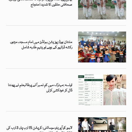
صحافتی حلقوں کا شدید احتجاج
ملتان بورڈ: پوزیشن ہولڈرز میں امام مسجد، مزدور،
رکشہ ڈرائیور کے بچے اور یتیم طلبہ شامل
تونسہ :میٹرک میں کم نمبر آنے پرطالبعلم نے پھندا
ڈال کر خودکشی کرلی
لاہور کو آپریٹو سوسائٹی: کرپشن 15 ارب پار، 3 ارب کی