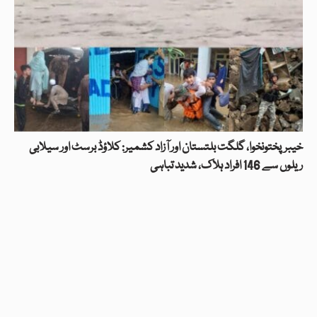
خیبرپختونخوا، گلگت بلتستان اور آزاد کشمیر: کلاؤڈ برسٹ اور سیلابی
ریلوں سے 146 افراد ہلاک، شدید تباہی