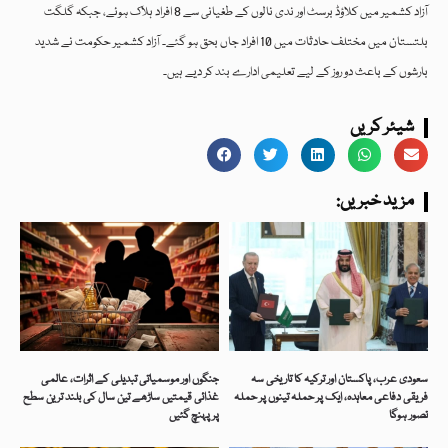
آزاد کشمیر میں کلاؤڈ برسٹ اور ندی نالوں کے طغیانی سے 8 افراد ہلاک ہوئے، جبکہ گلگت
بلتستان میں مختلف حادثات میں 10 افراد جاں بحق ہو گئے۔ آزاد کشمیر حکومت نے شدید
بارشوں کے باعث دو روز کے لیے تعلیمی ادارے بند کر دیے ہیں۔
شیئر کریں
:مزید خبریں
سعودی عرب، پاکستان اور ترکیہ کا تاریخی سہ
جنگوں اور موسمیاتی تبدیلی کے اثرات، عالمی
فریقی دفاعی معاہدہ، ایک پر حملہ تینوں پر حملہ
غذائی قیمتیں ساڑھے تین سال کی بلند ترین سطح
تصور ہوگا
پر پہنچ گئیں