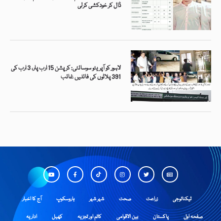
ڈال کر خودکشی کرلی
لاہور کو آپریٹو سوسائٹی: کرپشن 15 ارب پار، 3 ارب کی
391 پلاٹوں کی فائلیں غائب
ٹیکنالوجی
زراعت
صحت
شہر شہر
ہاروسکوپ
آج کا اخبار
صفحہ اول
پاکستان
بین الاقوامی
کالم اور تجزیہ
کھیل
اداریہ