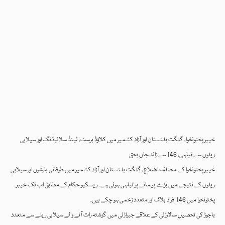
خیبر پختونخوا، گلگت بلتستان اور آزاد کشمیر میں کلاؤڈ برسٹ، لینڈ سلائیڈنگ اور سیلابی
ریلوں سے تباہی، 146 سے زائد جاں بحق
خیبر پختونخوا کے مختلف اضلاع، گلگت بلتستان اور آزاد کشمیر میں طوفانی بارشوں اور سیلابی
ریلوں کے نتیجے میں بڑے پیمانے پر تباہی ہوئی ہے۔ ریسکیو حکام کے مطابق اب تک خیبر
پختونخوا میں 146 افراد ہلاک اور متعدد زخمی ہو چکے ہیں۔
باجوڑ کی تحصیل سالارزئی کے علاقے جبراڑئی میں گزشتہ رات آنے والے سیلابی ریلے سے متعدد