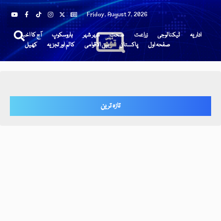
Friday, August 7, 2026
اداریہ
ٹیکنالوجی
زراعت
صحت
شہر شہر
ہاروسکوپ
آج کا اخبار
صفحہ اول
پاکستان
بین الاقوامی
کالم اور تجزیہ
کھیل
تازہ ترین