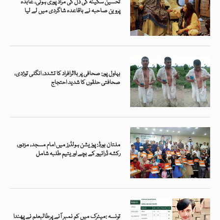
تحسین سکینہ کی دل کی مراد پوری ہوئی، عابدہ
پروین صاحبہ نے باقاعدہ شاگردی میں لے لیا
بہاول پور: صحافی پر بااثرافراد کا تشدد، انگلی توڑدی،
صحافتی حلقوں کا شدید احتجاج
ملتان بورڈ: پوزیشن ہولڈرز میں امام مسجد، مزدور،
رکشہ ڈرائیور کے بچے اور یتیم طلبہ شامل
تونسہ :میٹرک میں کم نمبر آنے پرطالبعلم نے پھندا