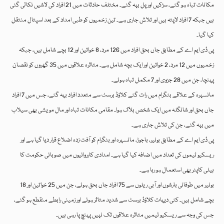
مکانات تباہ ہو گئے، سڑکیں اور پل بہہ گئے۔ مختلف حادثات میں 21 افراد کی لاشیں نکالی گئی
ہیں جبکہ 7 افراد لاپتہ ہیں اور تلاش جاری ہے۔ تین زخمیوں کو طبی امداد کے بعد اسپتال منتقل
کیا گیا۔
پی ڈی ایم اے کے مطابق جاں بحق افراد میں 126 مرد، 8 خواتین اور 12 بچے شامل ہیں، جبکہ
زخمیوں میں 12 مرد، 2 خواتین اور ایک بچہ شامل ہے۔ متاثرہ علاقوں میں 35 گھروں کو نقصان
پہنچا، جن میں 28 جزوی اور 7 مکمل تباہ ہوئے۔
مانسہرہ کے علاقے بٹگرام میں رات گئے کلاؤڈ برسٹ سے متعدد افراد بہہ گئے، جس میں 7 افراد
جاں بحق اور شانگلہ میں ایک شخص ہلاک ہوا۔ مقامی مکانات تباہ اور مال مویشی بھی سیلاب
میں بہہ گئے، جن کی تلاش جاری ہے۔
پی ڈی ایم اے کے مطابق بونیر، باجوڑ، مانسہرہ اور بٹگرام کو آفت زدہ اضلاع قرار دیا گیا ہے اور
ریسکیو ٹیموں کی تعداد میں اضافہ کیا گیا ہے۔ امدادی کارروائیوں میں صوبائی حکومت کا
ہیلی کاپٹر بھی استعمال ہو رہا ہے۔
بونیر میں طوفانی بارشوں اور آبی ریلوں سے 75 افراد جاں بحق ہوئے، جن میں 25 خواتین اور 18
بچے شامل ہیں۔ کئی دیہات کلاؤڈ برسٹ سے شدید متاثر ہوئے اور زمینی رابطے منقطع ہو گئے،
جس کی وجہ سے ریسکیو ٹیمیں متاثرہ علاقوں تک نہیں پہنچ پا رہی ہیں۔