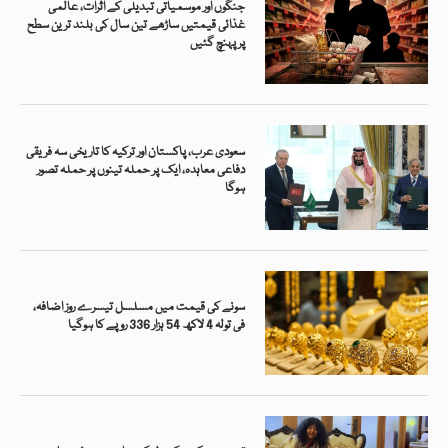
جنگوں اور موسمیاتی تبدیلی کے اثرات، عالمی
غذائی قیمتیں ساڑھے تین سال کی بلند ترین سطح
پر پہنچ گئیں
سعودی عرب، پاکستان اور ترکیہ کا تاریخی سہ فریقی
دفاعی معاہدہ، ایک پر حملہ تینوں پر حملہ تصور
ہوگا
سونے کی قیمت میں مسلسل تیسرے روز اضافہ،
فی تولہ 4 لاکھ 54 ہزار 336 روپے کا ہوگیا