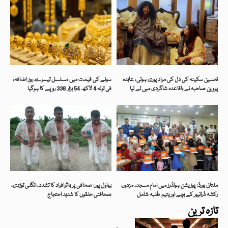
تحسین سکینہ کی دل کی مراد پوری ہوئی، عابدہ
سونے کی قیمت میں مسلسل تیسرے روز اضافہ،
پروین صاحبہ نے باقاعدہ شاگردی میں لے لیا
فی تولہ 4 لاکھ 54 ہزار 336 روپے کا ہوگیا
ملتان بورڈ: پوزیشن ہولڈرز میں امام مسجد، مزدور،
بہاول پور: صحافی پر بااثرافراد کا تشدد، انگلی توڑدی،
رکشہ ڈرائیور کے بچے اور یتیم طلبہ شامل
صحافتی حلقوں کا شدید احتجاج
تازہ ترین