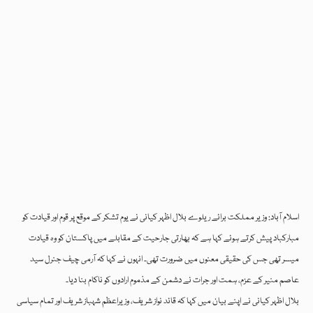
اسلام آباد: وزیر مملکت برائے ریلوے بلال اظہر کیانی نے یوم تشکر کے موقع پر قوم اور قیادت کو
مبارکباد پیش کرتے ہوئے کہا ہے کہ بھارتی جارحیت کے مقابلے میں پاکستان کو وہ قیادت
میسر تھی جس کی حقیقی معنوں میں ضرورت تھی۔ انہوں نے کہا کہ آرمی چیف جنرل سید
عاصم منیر کے عزم، ہمت اور جرات نے دشمن کے مذموم ارادوں کو ناکام بنا دیا۔
بلال اظہر کیانی نے اپنے بیان میں کہا کہ قائد نواز شریف، وزیراعظم شہباز شریف اور تمام سیاسی