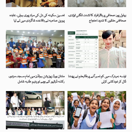
بہاول پور: صحافی پر بااثرافراد کا تشدد، انگلی توڑدی،
تحسین سکینہ کی دل کی مراد پوری ہوئی، عابدہ
صحافتی حلقوں کا شدید احتجاج
پروین صاحبہ نے باقاعدہ شاگردی میں لے لیا
تونسہ :میٹرک میں کم نمبر آنے پرطالبعلم نے پھندا
ملتان بورڈ: پوزیشن ہولڈرز میں امام مسجد، مزدور،
ڈال کر خودکشی کرلی
رکشہ ڈرائیور کے بچے اور یتیم طلبہ شامل