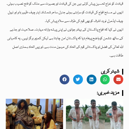
قیادت کو خراج تحسین پیش کرتے ہیں جن کی قیادت اور بصیرت سے ملک کو فتح نصیب ہوئی۔
انہوں نے مسلح افواج کی قیادت کو سراہتے ہوئے جنرل ساحر شمشاد، ایئر چیف ظہیر بابر اور نیول
چیف ایڈمرل نوید اشرف کو بھی قوم کی طرف سے سلام پیش کیا۔
انہوں نے کہا کہ افواج پاکستان کے بہادر جوانوں نے اپنی پیشہ وارانہ مہارت، صلاحیت اور جذبے
کے ساتھ دشمن کو واضح پیغام دیا کہ پاکستان امن چاہتا ہے لیکن کمزور ہرگز نہیں۔ یہ کامیابی
اللہ تعالیٰ کے فضل اور پاکستانی قوم کے اتحاد کی مرہون منت ہے، اور یہی اتحاد ہماری اصل
طاقت ہے۔
شیئر کریں
:مزید خبریں