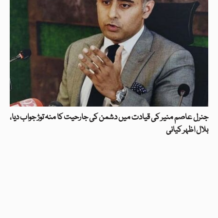
جنرل عاصم منیر کی قیادت میں دشمن کی جارحیت کا منہ توڑ جواب دیا،
بلال اظہر کیانی