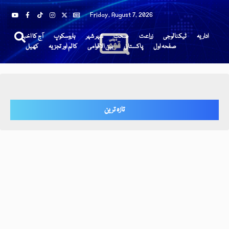
Friday, August 7, 2026
اداریہ
ٹیکنالوجی
زراعت
صحت
شہر شہر
ہاروسکوپ
آج کا اخبار
صفحہ اول
پاکستان
بین الاقوامی
کالم اور تجزیہ
کھیل
تازہ ترین