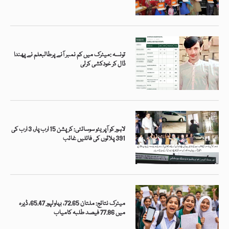
تونسہ :میٹرک میں کم نمبر آنے پرطالبعلم نے پھندا
ڈال کر خودکشی کرلی
لاہور کو آپریٹو سوسائٹی: کرپشن 15 ارب پار، 3 ارب کی
391 پلاٹوں کی فائلیں غائب
میٹرک نتائج: ملتان 72.65، بہاولپور 65.47، ڈیرہ
میں 77.86 فیصد طلبہ کامیاب