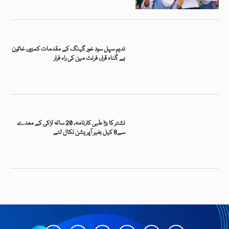
ندیم سپل سود خور گینگ کے مقدمات کمزور، خاتون
بے گناہ قرار، فرنٹ مین کی راہ فرار
نشتر کا بڑا طبی کارنامہ، 20 سالہ لڑکی کے معدے
سے8 کیل بغیر آپریشن نکال لئے