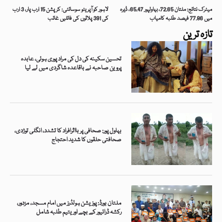
میٹرک نتائج: ملتان 72.65، بہاولپور 65.47، ڈیرہ
لاہور کو آپریٹو سوسائٹی: کرپشن 15 ارب پار، 3 ارب
میں 77.86 فیصد طلبہ کامیاب
کی 391 پلاٹوں کی فائلیں غائب
تازہ ترین
تحسین سکینہ کی دل کی مراد پوری ہوئی، عابدہ
پروین صاحبہ نے باقاعدہ شاگردی میں لے لیا
بہاول پور: صحافی پر بااثرافراد کا تشدد، انگلی توڑدی،
صحافتی حلقوں کا شدید احتجاج
ملتان بورڈ: پوزیشن ہولڈرز میں امام مسجد، مزدور،
رکشہ ڈرائیور کے بچے اور یتیم طلبہ شامل