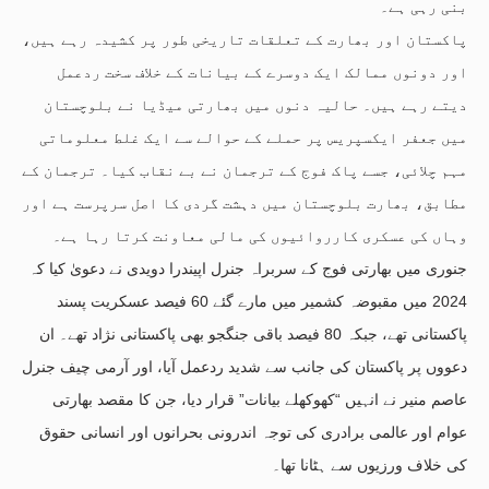
بنی رہی ہے۔
پاکستان اور بھارت کے تعلقات تاریخی طور پر کشیدہ رہے ہیں،
اور دونوں ممالک ایک دوسرے کے بیانات کے خلاف سخت ردعمل
دیتے رہے ہیں۔ حالیہ دنوں میں بھارتی میڈیا نے بلوچستان
میں جعفر ایکسپریس پر حملے کے حوالے سے ایک غلط معلوماتی
مہم چلائی، جسے پاک فوج کے ترجمان نے بے نقاب کیا۔ ترجمان کے
مطابق، بھارت بلوچستان میں دہشت گردی کا اصل سرپرست ہے اور
وہاں کی عسکری کارروائیوں کی مالی معاونت کرتا رہا ہے۔
جنوری میں بھارتی فوج کے سربراہ جنرل اپیندرا دویدی نے دعویٰ کیا کہ
2024 میں مقبوضہ کشمیر میں مارے گئے 60 فیصد عسکریت پسند
پاکستانی تھے، جبکہ 80 فیصد باقی جنگجو بھی پاکستانی نژاد تھے۔ ان
دعووں پر پاکستان کی جانب سے شدید ردعمل آیا، اور آرمی چیف جنرل
عاصم منیر نے انہیں “کھوکھلے بیانات” قرار دیا، جن کا مقصد بھارتی
عوام اور عالمی برادری کی توجہ اندرونی بحرانوں اور انسانی حقوق
کی خلاف ورزیوں سے ہٹانا تھا۔