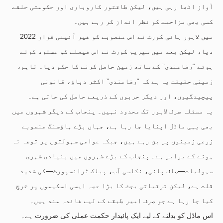
آواز اٹھا رہی ہیں، لیکن طاقتور کاروباری اور حکومتی حلقے
کسی بھی مزاحمت کو نظر انداز کر رہے ہیں۔
2022 میں لاہور ہائی کورٹ نے اس منصوبے کو غیر آئینی قرار
دیا، لیکن بعد میں سپریم کورٹ نے اس فیصلے کو مسترد کرتے
ہوئے “رضامندی” کے ساتھ زمین حاصل کرنے کا حکم دیا۔ تاہم،
زمینی حقیقت یہ ہے کہ “رضامندی” اکثر دباؤ، قانونی
پیچیدگیوں، اور دیگر حربوں کے ذریعے حاصل کی جاتی ہے۔
یہ مسئلہ صرف لاہور تک محدود نہیں۔ پنجاب کے دیگر شہروں میں
بھی یہی ماڈل اپنایا جا رہا ہے، جہاں بڑے ہاؤسنگ منصوبے
زرعی زمینوں پر بن رہے ہیں، جبکہ عوامی سہولتوں پر توجہ نہ
ہونے کے برابر ہے۔ پنجاب کے بڑے شہروں میں بنیادی شہری
سہولیات—صاف پانی، نکاسی آب، پبلک ٹرانسپورٹ—کی شدید
قلت ہے، لیکن ترقیاتی بجٹ کا بڑا حصہ ایسی اسکیموں پر خرچ
کیا جا رہا ہے جو صرف امیر طبقے کے لیے فائدہ مند ہیں۔
اس ماڈل کو بدلنے کے لیے ایک پائیدار حکمت عملی کی ضرورت ہے۔