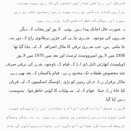
کمرشل اور رہائشی عمارتیں تعمیر کی جا رہی ہیں، جس سے
ہزاروں کسان بے گھر ہو رہے ہیں، زرعی زمینیں ختم ہو رہی
ہیں، اور سیلاب کے خطرات کئی گنا بڑھ رہے ہیں۔
یہ صورت حال اچانک پیدا نہیں ہوئی۔ لاہور اور پنجاب کے دیگر
شہروں کی موجودہ شہری تباہی کی جڑیں برطانوی راج کے دور سے
جا ملتی ہیں، جب شہری ترقی کا ماڈل اشرافیہ کے لیے بنایا گیا تھا۔
1936 میں لاہور امپروومنٹ ٹرسٹ اور بعد میں 1975 میں لاہور
ڈویلپمنٹ اتھارٹی (ایل ڈی اے) کے قیام کے باوجود، شہر کی ترقی صرف
چند مخصوص طبقات تک محدود رہی۔ قیامِ پاکستان کے بعد بھی یہی
ماڈل برقرار رہا، جہاں زمین کو بڑی ہاؤسنگ اسکیموں کے لیے قربان
کیا جاتا رہا، جبکہ عوام کے لیے سہولیات کا کوئی خاطرخواہ بندوبست
نہیں کیا گیا۔
لاہور، فیصل آباد، گوجرانوالہ، ملتان، اور راولپنڈی جیسے
شہر تیزی سے زرعی زمینوں پر پھیل رہے ہیں۔ یہ بے ہنگم پھیلاؤ
ٹریفک کے مسائل، فضائی آلودگی، اور بنیادی سہولتوں کی عدم