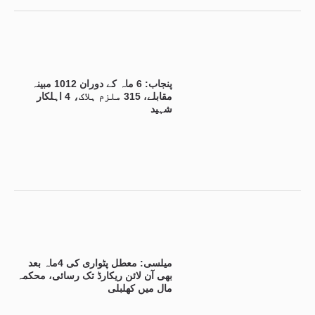
پنجاب: 6 ماہ کے دوران 1012 مبینہ
مقابلے، 315 ملزم ہلاک، 4 اہلکار
شہید
میلسی: معطل پٹواری کی 4ماہ بعد
بھی آن لائن ریکارڈ تک رسائی، محکمہ
مال میں کھلبلی