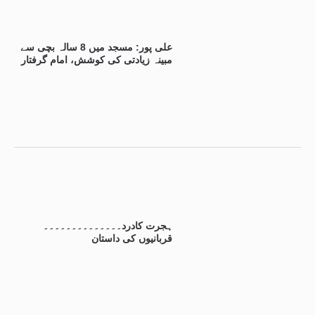
علی پور: مسجد میں 8 سالہ بچی سے
مبینہ زیادتی کی کوشش، امام گرفتار
ہجرت کادرد۔۔۔۔۔۔۔۔۔۔۔۔۔۔
قربانیوں کی داستان