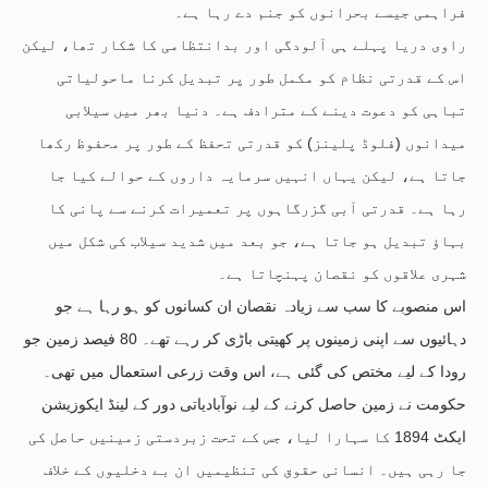
فراہمی جیسے بحرانوں کو جنم دے رہا ہے۔
راوی دریا پہلے ہی آلودگی اور بدانتظامی کا شکار تھا، لیکن
اس کے قدرتی نظام کو مکمل طور پر تبدیل کرنا ماحولیاتی
تباہی کو دعوت دینے کے مترادف ہے۔ دنیا بھر میں سیلابی
میدانوں (فلوڈ پلینز) کو قدرتی تحفظ کے طور پر محفوظ رکھا
جاتا ہے، لیکن یہاں انہیں سرمایہ داروں کے حوالے کیا جا
رہا ہے۔ قدرتی آبی گزرگاہوں پر تعمیرات کرنے سے پانی کا
بہاؤ تبدیل ہو جاتا ہے، جو بعد میں شدید سیلاب کی شکل میں
شہری علاقوں کو نقصان پہنچاتا ہے۔
اس منصوبے کا سب سے زیادہ نقصان ان کسانوں کو ہو رہا ہے جو
دہائیوں سے اپنی زمینوں پر کھیتی باڑی کر رہے تھے۔ 80 فیصد زمین جو
رودا کے لیے مختص کی گئی ہے، اس وقت زرعی استعمال میں تھی۔
حکومت نے زمین حاصل کرنے کے لیے نوآبادیاتی دور کے لینڈ ایکوزیشن
ایکٹ 1894 کا سہارا لیا، جس کے تحت زبردستی زمینیں حاصل کی
جا رہی ہیں۔ انسانی حقوق کی تنظیمیں ان بے دخلیوں کے خلاف