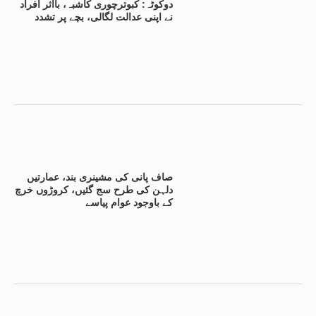
دوکوٹہ: کبوترچوری کاشبہ، بااثر افراد
نے اپنی عدالت لگالی، بچے پر تشدد
صاف پانی کی مشینری بند، عمارتیں
دلہن کی طرح سج گئیں، کروڑوں خرچ
کے باوجود عوام پیاسے