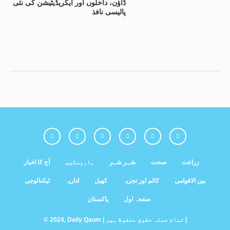
ڈاؤن، داخلوں اور ایکریڈیٹیشن کی نئی
پالیسی نافذ
زراعت
صحت
شہر شہر
ہاروسکوپ
آج کا اخبار
بین الاقوامی
کالم اور تجزیہ
کھیل
اداریہ
ٹیکنالوجی
صفحہ اول
پاکستان
© 2024, Daily Qaum | تمام جملہ حقوق محفوظ ہیں |