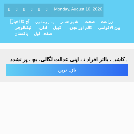
Monday, August 10, 2026
زراعت
صحت
شہر شہر
ہاروسکوپ
آج کا اخبار
بین الاقوامی
کالم اور تجزیہ
کھیل
اداریہ
ٹیکنالوجی
صفحہ اول
پاکستان
 بااثر افراد نے اپنی عدالت لگالی، بچے پر تشدد
دوکوٹہ: ک
-
تازہ ترین