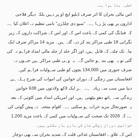
خطرہ بنا ہوا ہے۔
اس مالی بحران کا اثر صرف ڈبلیو ایچ او پر نہیں بلکہ دیگر فلاحی
اداروں پر بھی پڑ رہا ہے۔ “سیو دی چلڈرن” نامی تنظیم نے اعلان کیا ہے
کہ فنڈنگ کی کمی کے باعث اس کے اور اس کے شراکت داروں کے زیر
نگرانی 18 طبی مراکز بند کر دیے گئے ہیں۔ مزید 14 مراکز صرف ایک
ماہ تک چلنے کے قابل ہیں، اور اگر جلد از جلد مالی امداد فراہم نہ کی
گئی تو یہ بھی بند ہو جائیں گے۔ یہ وہی طبی مراکز ہیں جنہوں نے
صرف جنوری میں 134,000 بچوں کو طبی سہولیات فراہم کیں۔
افغانستان میں زچگی کے دوران خواتین کی اموات کی شرح پہلے ہی
دنیا میں سب سے زیادہ ہے۔ ہر ایک لاکھ ولادتوں میں 638 خواتین
زندگی سے ہاتھ دھو بیٹھتی ہیں، اور امریکی امداد میں کٹوتی کے بعد
یہ صورتحال مزید خراب ہو سکتی ہے۔ اقوام متحدہ نے پیش گوئی کی
ہے کہ 2028 تک صحت کی سہولیات میں کمی کے باعث مزید 1,200
خواتین دوران زچگی جان کی بازی ہار سکتی ہیں۔
اس کے علاوہ، افغانستان غذائی قلت کے شدید بحران سے بھی دوچار