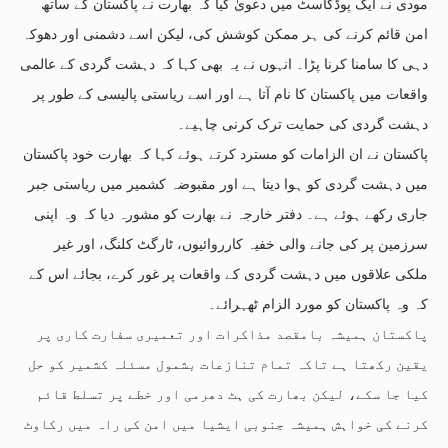
مودی نے ایک پوڈکاسٹ میں دعویٰ کیا کہ بھارت نے پاکستان کے ساتھ
امن قائم کرنے کی ہر ممکن کوشش کی، لیکن اسے دشمنی اور دھوکہ
دہی کا سامنا کرنا پڑا۔ انہوں نے یہ بھی کہا کہ دہشت گردی کے عالمی
واقعات میں پاکستان کا نام آتا ہے اور اسے ریاستی پالیسی کے طور پر
دہشت گردی کی حمایت ترک کرنی چاہیے۔
پاکستان نے ان الزامات کو مسترد کرتے ہوئے کہا کہ بھارت خود پاکستان
میں دہشت گردی کو ہوا دیتا ہے اور مقبوضہ کشمیر میں ریاستی جبر
جاری رکھے ہوئے ہے۔ دفتر خارجہ نے بھارت کو مشورہ دیا کہ وہ اپنی
سرزمین پر کی جانے والی خفیہ کارروائیوں، ٹارگٹ کلنگ، اور غیر
ملکی علاقوں میں دہشت گردی کے واقعات پر غور کرے، بجائے اس کے
کہ وہ پاکستان کو مورد الزام ٹھہرائے۔
پاکستان ہمیشہ بامقصد مذاکرات اور تعمیری سفارت کاری پر
یقین رکھتا ہے تاکہ تمام تنازعات بشمول مسئلہ کشمیر کو حل
کیا جا سکے، لیکن بھارت کی ہٹ دھرمی اور خطے پر تسلط قائم
کرنے کی خواہش ہمیشہ جنوبی ایشیا میں امن کی راہ میں رکاوٹ