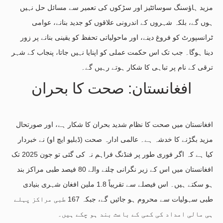
مزید ہاؤسنگ سوسائٹیز اور سڑکوں کی تعمیر سے مسائل حل نہیں
ہوں گے، بلکہ شہروں کے اندرونی علاقوں کو جدید بنانے، عوامی
ٹرانسپورٹ کو فروغ دینے، اور ماحولیاتی تحفظ کو یقینی بنانے پر زور
دینا ہوگا۔ جب تک اس حکمت عملی کو اپنایا نہیں جاتا، پنجاب کے شہر
ترقی کے نام پر تباہی کا شکار ہوتے رہیں گے۔
افغانستان: صحت کا بحران
افغانستان میں صحت کا نظام شدید بحران کا شکار ہے، اور صورتحال
مزید بگڑنے کا خدشہ ہے۔ عالمی ادارہ صحت (ڈبلیو ایچ او) نے خبردار
کیا ہے کہ اگر فوری طور پر فنڈنگ فراہم نہ کی گئی تو جون 2025 تک
افغانستان میں اس کے زیر نگرانی چلنے والے 80 فیصد طبی مراکز بند
ہو سکتے ہیں۔ اس فیصلے سے تقریباً 1.8 ملین افغان شہری بنیادی
طبی سہولیات سے محروم ہو جائیں گے، جبکہ 167 طبی مراکز پہلے
ہی مالی امداد کی کمی کے باعث بند ہو چکے ہیں۔