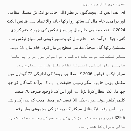
خطرے میں ڈال رہے ہیں۔
ای ایف ایس کی پیچیدگیوں پر نظر ڈالی جائے تو ایک بڑا مسئلہ مقامی
اور درآمدی خام مال کے ساتھ روا رکھا جانے والا تضاد ہے۔ فنانس ایکٹ
2024 کے تحت مقامی خام مال پر سیلز ٹیکس کی چھوٹ ختم کر دی
گئی، جبکہ درآمد شدہ خام مال کو بدستور ڈیوٹی اور سیلز ٹیکس سے
مستثنیٰ رکھا گیا۔ نتیجتاً، مقامی سطح پر تیار کردہ خام مال 18 فیصد
سیلز ٹیکس کے بوجھ تلے دب گیا، جو اصولی طور پر واپس ملنا
چاہیے، مگر اس کی واپسی کا نظام مکمل طور پر مفلوج ہے۔
سیلز ٹیکس قوانین 2006 کے مطابق، ریفنڈ کی ادائیگی 72 گھنٹوں میں
مکمل ہونی چاہیے، مگر زمینی حقیقت یہ ہے کہ برآمد کنندگان کو چھ
چھ ماہ تک انتظار کرنا پڑتا ہے، اور اس کے باوجود صرف 70 فیصد
کلیمز کلیئر ہوتے ہیں، جبکہ 30 فیصد غیر معینہ مدت کے لیے رکے رہتے
ہیں۔ اس وقت ٹیکسٹائل سیکٹر کے ریفنڈز کی مجموعی بقایا رقم
329.5 ارب روپے سے تجاوز کر چکی ہے، جس کی وجہ سے صنعت شدید
مالی بحران کا شکار ہے۔