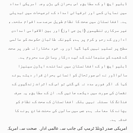
ڈبلیو ایچ او کے مطابق، اس بحران کی بڑی وجہ امریکی امداد
میں نمایاں کمی اور ترقیاتی امداد کے ترجیحات میں تبدیلی
ہے۔ افغانستان میں صحت کا نظام طویل عرصے سے اقوام متحدہ،
غیر سرکاری تنظیموں (این جی اوز) اور بین الاقوامی امدادی
اداروں کے رحم و کرم پر ہے، کیونکہ طالبان حکومت کو عالمی
سطح پر تسلیم نہیں کیا گیا اور وہ خود مختارانہ طور پر صحت
کے شعبے کو سنبھالنے کے لیے درکار وسائل سے محروم ہے۔
ڈبلیو ایچ او کے افغانستان میں نمائندے ایڈون سینیزا
سالواڈور نے اس صورتحال کو انسانی بحران قرار دیتے ہوئے
کہا کہ اگر فوری مدد نہ کی گئی تو اس کے اثرات زندگیوں کے
نقصان کی صورت میں دیکھے جائیں گے۔ ان کے مطابق، یہ صرف
فنڈنگ کا مسئلہ نہیں بلکہ افغانستان کے صحت کے نظام کو
بچانے کا معاملہ ہے، جس میں سالوں کی محنت ضائع ہونے کا
خدشہ ہے۔
امریکی صدر ڈونلڈ ٹرمپ کی جانب سے عالمی ادارہ صحت سے امریکہ