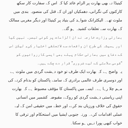
کینیڈا نے بھی بھارت پر الزام عائد کیا کہ اس کے سفارت کار سکھ
کارکنوں کی نگرانی، دھمکیاں اور ان کے قتل کی منصوبہ بندی میں
ملوث تھے۔ الیکٹرانک شواہد کی بنیاد پر کینیڈا اور دیگر مغربی ممالک
کے بھارت سے تعلقات کشیدہ ہو گئے۔
بھارتی وزارت خارجہ نے ان الزامات پر کوئی تبصرہ نہیں کیا
اور ہمیشہ کی طرح ان واقعات سے لاتعلقی اختیار کی، لیکن اس
کے دفاع میں بھارتی حکام پہلے بھی ایسی کارروائیوں کو
“قومی سلامتی کے لیے ضروری” قرار دے چکے ہیں۔
یہ واضح ہے کہ بھارت ایک طرف تو خود دہشت گردی میں ملوث ہے
اور دوسری طرف عالمی برادری کے سامنے پاکستان کو بدنام کرنے کی
مہم چلا رہا ہے۔ ایسے میں پاکستان کا مؤقف مضبوط ہے کہ بھارت
اپنی ریاستی دہشت گردی کو روکے، مقبوضہ کشمیر میں انسانی
حقوق کی خلاف ورزیاں بند کرے، اور خطے میں حقیقی امن کے لیے
عملی اقدامات کرے۔ ورنہ جنوبی ایشیا میں استحکام اور ترقی کا
خواب کبھی پورا نہیں ہو سکتا۔