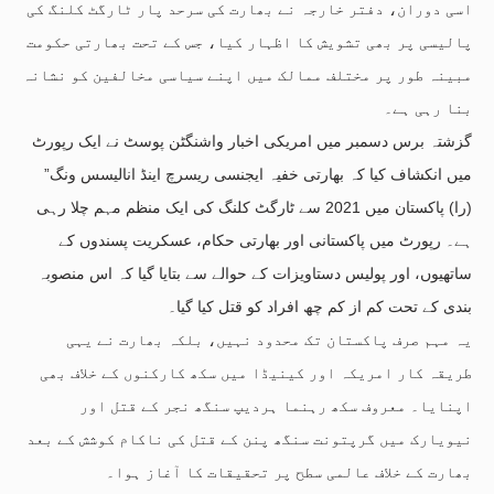
اسی دوران، دفتر خارجہ نے بھارت کی سرحد پار ٹارگٹ کلنگ کی
پالیسی پر بھی تشویش کا اظہار کیا، جس کے تحت بھارتی حکومت
مبینہ طور پر مختلف ممالک میں اپنے سیاسی مخالفین کو نشانہ
بنا رہی ہے۔
گزشتہ برس دسمبر میں امریکی اخبار واشنگٹن پوسٹ نے ایک رپورٹ
میں انکشاف کیا کہ بھارتی خفیہ ایجنسی ریسرچ اینڈ انالیسس ونگ”
(را) پاکستان میں 2021 سے ٹارگٹ کلنگ کی ایک منظم مہم چلا رہی
ہے۔ رپورٹ میں پاکستانی اور بھارتی حکام، عسکریت پسندوں کے
ساتھیوں، اور پولیس دستاویزات کے حوالے سے بتایا گیا کہ اس منصوبہ
بندی کے تحت کم از کم چھ افراد کو قتل کیا گیا۔
یہ مہم صرف پاکستان تک محدود نہیں، بلکہ بھارت نے یہی
طریقہ کار امریکہ اور کینیڈا میں سکھ کارکنوں کے خلاف بھی
اپنایا۔ معروف سکھ رہنما ہردیپ سنگھ نجر کے قتل اور
نیویارک میں گرپتونت سنگھ پنن کے قتل کی ناکام کوشش کے بعد
بھارت کے خلاف عالمی سطح پر تحقیقات کا آغاز ہوا۔