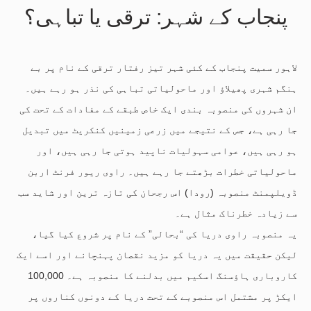
پنجاب کے شہر: ترقی یا تباہی؟
لاہور سمیت پنجاب کے کئی شہر تیز رفتار ترقی کے نام پر بے
ہنگم شہری پھیلاؤ اور ماحولیاتی تباہی کی نذر ہو رہے ہیں۔
ان شہروں کی منصوبہ بندی ایک خاص طبقے کے مفادات کے تحت کی
جا رہی ہے، جس کے نتیجے میں زرعی زمینیں کنکریٹ میں تبدیل
ہو رہی ہیں، عوامی سہولیات ناپید ہوتی جا رہی ہیں، اور
ماحولیاتی خطرات بڑھتے جا رہے ہیں۔ راوی ریور فرنٹ اربن
ڈویلپمنٹ منصوبہ (رودا) اس رجحان کی تازہ ترین اور شاید سب
سے زیادہ خطرناک مثال ہے۔
یہ منصوبہ راوی دریا کی “بحالی” کے نام پر شروع کیا گیا،
لیکن حقیقت میں یہ دریا کو مزید نقصان پہنچانے اور اسے ایک
کاروباری ہاؤسنگ اسکیم میں بدلنے کا منصوبہ ہے۔ 100,000
ایکڑ پر مشتمل اس منصوبے کے تحت دریا کے دونوں کناروں پر