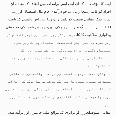
اپٹما کا مؤقف ہے کہ ای ایف ایس برآمدات میں اضافے کے بجائے، ان
افراد کو فائدہ پہنچا رہی ہے جو درآمدی خام مال استعمال کر رہے
ہیں، جبکہ مقامی صنعت کو نقصان ہو رہا ہے۔ اس پالیسی کے باعث
100 سے زائد اسپننگ ملز بند ہو چکی ہیں، جو اس شعبے کی مجموعی
پیداواری صلاحیت کا 40 فیصد بنتی ہیں۔ جو ملیں ابھی تک کام کر
رہی ہیں، وہ بھی اپنی نصف سے کم استعداد پر چل رہی ہیں۔
نتیجتاً، لاکھوں افراد بیروزگار ہو چکے ہیں، اور اگر
صورتحال ایسی ہی رہی تو ملکی معیشت کو مزید نقصان پہنچنے
کا اندیشہ ہے۔
یہ واضح ہے کہ موجودہ ٹیکس اور درآمدی پالیسیوں نے مقامی
صنعت کو نقصان پہنچایا ہے۔ حکومت کو سوچنا ہوگا کہ آیا اس
کی پالیسیاں واقعی برآمدات اور ٹیکس وصولی میں بہتری لا رہی
ہیں، یا صرف ٹیکسٹائل انڈسٹری کی مشکلات میں اضافہ کر رہی
ہیں۔
مقامی مینوفیکچررز کو برابری کے مواقع ملنے چاہئیں، اور درآمد شدہ