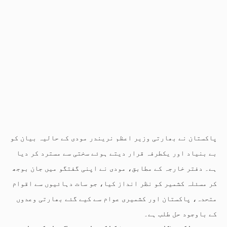
پاکستان نے بھارتی وزیر اعظم نریندر مودی کے حالیہ بیان کو
بے بنیاد اور یکطرفہ قرار دیتے ہوئے سختی سے مسترد کر دیا
ہے۔ دفتر خارجہ کے مطابق، مودی نے اپنی گفتگو میں جان بوجھ
کر مسئلہ کشمیر کو نظر انداز کیا، جو سات دہائیوں سے اقوام
متحدہ، پاکستان اور کشمیری عوام سے کیے گئے بھارتی وعدوں
کے باوجود حل طلب ہے۔