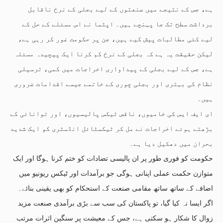
ہے، جس کے نتیجے میں صنعتوں کے لیے بجلی کے نرخ ناقابل
برداشت سطح تک جا پہنچے ہیں۔ اپٹما نے اس مسئلے کے حل کے
لیے کئی مطالبات پیش کیے ہیں، جن پر حکومت غور کر رہی ہے،
لیکن حقیقت یہ ہے کہ بجلی کے نرخ کم کرنا ایک پیچیدہ مسئلہ
ہے، جس کے لیے بجلی کے پیداواری اخراجات میں کمی، ترسیلی
نظام کی بہتری اور بجلی چوری کے خاتمے جیسے اقدامات ضروری
ہیں۔
ای ایف ایس کی خامیوں، ناقص ٹیکس پالیسیوں، اور توانائی کے
بڑھتے ہوئے اخراجات نے مل کر ٹیکسٹائل انڈسٹری کو ایک شدید
بحران میں دھکیل دیا ہے۔
حکومت کو فوری طور پر ان پالیسی تضادات کو ختم کرنا ہوگا اور ایک
متوازن حکمت عملی اپنانی ہوگی جو برآمدات اور ٹیکس ریونیو میں
اضافے کے ساتھ ساتھ مقامی صنعت کے استحکام کو بھی یقینی بنائے۔
اگر ایسا نہ کیا گیا، تو پاکستان کی سب سے بڑی برآمدی صنعت مزید
زوال کا شکار ہو سکتی ہے، جس کے معیشت پر سنگین اثرات مرتب