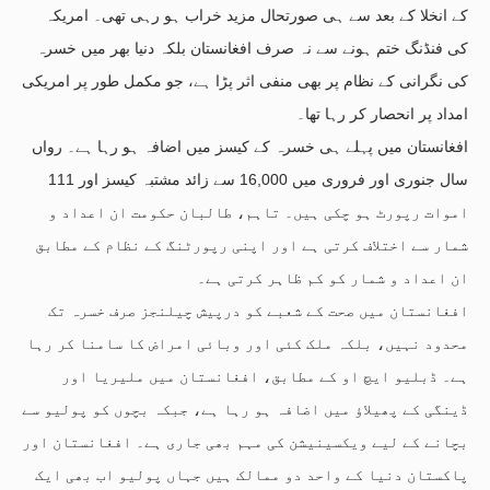
کے انخلا کے بعد سے ہی صورتحال مزید خراب ہو رہی تھی۔ امریکہ
کی فنڈنگ ختم ہونے سے نہ صرف افغانستان بلکہ دنیا بھر میں خسرہ
کی نگرانی کے نظام پر بھی منفی اثر پڑا ہے، جو مکمل طور پر امریکی
امداد پر انحصار کر رہا تھا۔
افغانستان میں پہلے ہی خسرہ کے کیسز میں اضافہ ہو رہا ہے۔ رواں
سال جنوری اور فروری میں 16,000 سے زائد مشتبہ کیسز اور 111
اموات رپورٹ ہو چکی ہیں۔ تاہم، طالبان حکومت ان اعداد و
شمار سے اختلاف کرتی ہے اور اپنی رپورٹنگ کے نظام کے مطابق
ان اعداد و شمار کو کم ظاہر کرتی ہے۔
افغانستان میں صحت کے شعبے کو درپیش چیلنجز صرف خسرہ تک
محدود نہیں، بلکہ ملک کئی اور وبائی امراض کا سامنا کر رہا
ہے۔ ڈبلیو ایچ او کے مطابق، افغانستان میں ملیریا اور
ڈینگی کے پھیلاؤ میں اضافہ ہو رہا ہے، جبکہ بچوں کو پولیو سے
بچانے کے لیے ویکسینیشن کی مہم بھی جاری ہے۔ افغانستان اور
پاکستان دنیا کے واحد دو ممالک ہیں جہاں پولیو اب بھی ایک