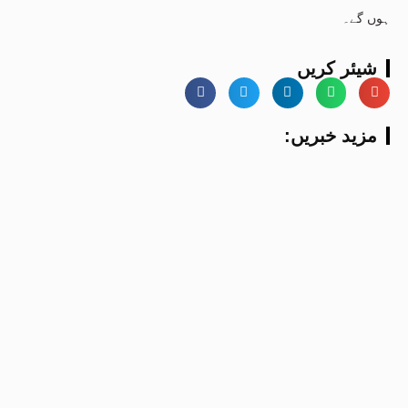
ہوں گے۔
شیئر کریں
:مزید خبریں