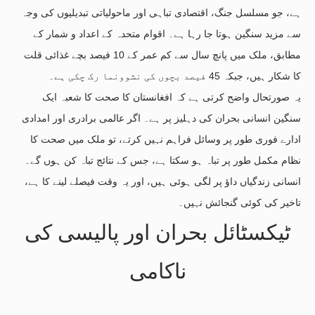
ہے، جو مسلسل جنگ، اقتصادی تباہی اور ماحولیاتی تبدیلیوں کی وجہ
سے مزید سنگین ہوتا جا رہا ہے۔ اقوام متحدہ کے اعداد و شمار کے
مطابق، ملک میں پانچ سال سے کم عمر کے 10 فیصد بچے غذائی قلت
کا شکار ہیں، جبکہ 45 فیصد بچوں کی نشوونما رک چکی ہے۔
یہ صورتحال واضح کرتی ہے کہ افغانستان کا صحت کا شعبہ ایک
سنگین انسانی بحران کی دہلیز پر ہے۔ اگر عالمی برادری اور امدادی
ادارے فوری طور پر وسائل فراہم نہیں کرتے، تو ملک میں صحت کا
نظام مکمل طور پر تباہ ہو سکتا ہے، جس کے نتائج تباہ کن ہوں گے۔
انسانی زندگیاں داؤ پر لگی ہوئی ہیں، اور یہ وقت فیصلے لینے کا ہے،
تاخیر کی کوئی گنجائش نہیں۔
ٹیکسٹائل بحران اور پالیسی کی
ناکامی