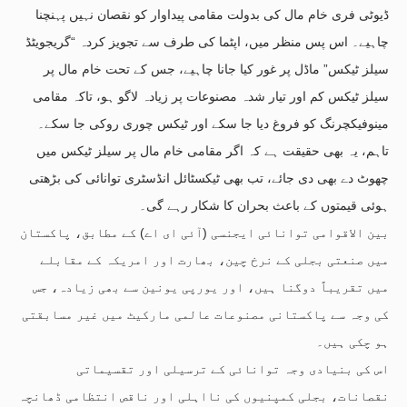
ڈیوٹی فری خام مال کی بدولت مقامی پیداوار کو نقصان نہیں پہنچنا
چاہیے۔ اس پس منظر میں، اپٹما کی طرف سے تجویز کردہ “گریجویٹڈ
سیلز ٹیکس” ماڈل پر غور کیا جانا چاہیے، جس کے تحت خام مال پر
سیلز ٹیکس کم اور تیار شدہ مصنوعات پر زیادہ لاگو ہو، تاکہ مقامی
مینوفیکچرنگ کو فروغ دیا جا سکے اور ٹیکس چوری روکی جا سکے۔
تاہم، یہ بھی حقیقت ہے کہ اگر مقامی خام مال پر سیلز ٹیکس میں
چھوٹ دے بھی دی جائے، تب بھی ٹیکسٹائل انڈسٹری توانائی کی بڑھتی
ہوئی قیمتوں کے باعث بحران کا شکار رہے گی۔
بین الاقوامی توانائی ایجنسی (آئی ای اے) کے مطابق، پاکستان
میں صنعتی بجلی کے نرخ چین، بھارت اور امریکہ کے مقابلے
میں تقریباً دوگنا ہیں، اور یورپی یونین سے بھی زیادہ، جس
کی وجہ سے پاکستانی مصنوعات عالمی مارکیٹ میں غیر مسابقتی
ہو چکی ہیں۔
اس کی بنیادی وجہ توانائی کے ترسیلی اور تقسیماتی
نقصانات، بجلی کمپنیوں کی نااہلی اور ناقص انتظامی ڈھانچہ