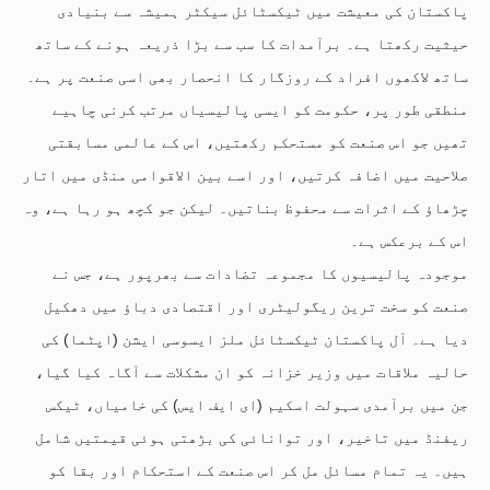
پاکستان کی معیشت میں ٹیکسٹائل سیکٹر ہمیشہ سے بنیادی
حیثیت رکھتا ہے۔ برآمدات کا سب سے بڑا ذریعہ ہونے کے ساتھ
ساتھ لاکھوں افراد کے روزگار کا انحصار بھی اسی صنعت پر ہے۔
منطقی طور پر، حکومت کو ایسی پالیسیاں مرتب کرنی چاہیے
تھیں جو اس صنعت کو مستحکم رکھتیں، اس کے عالمی مسابقتی
صلاحیت میں اضافہ کرتیں، اور اسے بین الاقوامی منڈی میں اتار
چڑھاؤ کے اثرات سے محفوظ بناتیں۔ لیکن جو کچھ ہو رہا ہے، وہ
اس کے برعکس ہے۔
موجودہ پالیسیوں کا مجموعہ تضادات سے بھرپور ہے، جس نے
صنعت کو سخت ترین ریگولیٹری اور اقتصادی دباؤ میں دھکیل
دیا ہے۔ آل پاکستان ٹیکسٹائل ملز ایسوسی ایشن (اپٹما) کی
حالیہ ملاقات میں وزیر خزانہ کو ان مشکلات سے آگاہ کیا گیا،
جن میں برآمدی سہولت اسکیم (ای ایف ایس) کی خامیاں، ٹیکس
ریفنڈ میں تاخیر، اور توانائی کی بڑھتی ہوئی قیمتیں شامل
ہیں۔ یہ تمام مسائل مل کر اس صنعت کے استحکام اور بقا کو