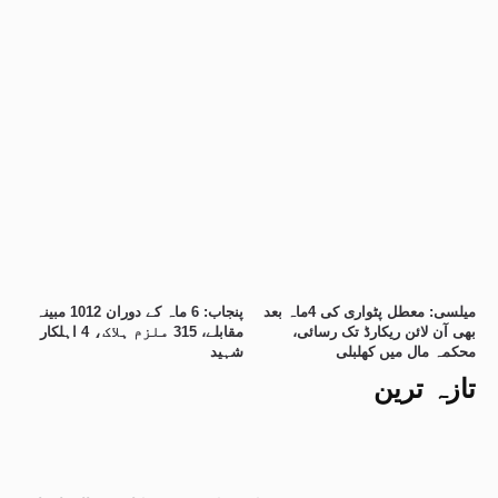
میلسی: معطل پٹواری کی 4ماہ بعد
پنجاب: 6 ماہ کے دوران 1012 مبینہ
بھی آن لائن ریکارڈ تک رسائی،
مقابلے، 315 ملزم ہلاک، 4 اہلکار
محکمہ مال میں کھلبلی
شہید
تازہ ترین