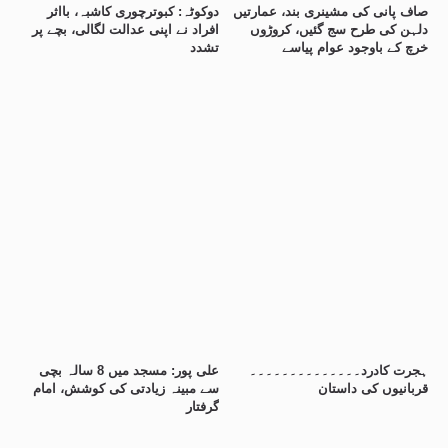
صاف پانی کی مشینری بند، عمارتیں
دوکوٹہ: کبوترچوری کاشبہ، بااثر
دلہن کی طرح سج گئیں، کروڑوں
افراد نے اپنی عدالت لگالی، بچے پر
خرچ کے باوجود عوام پیاسے
تشدد
ہجرت کادرد۔۔۔۔۔۔۔۔۔۔۔۔۔۔
علی پور: مسجد میں 8 سالہ بچی
قربانیوں کی داستان
سے مبینہ زیادتی کی کوشش، امام
گرفتار