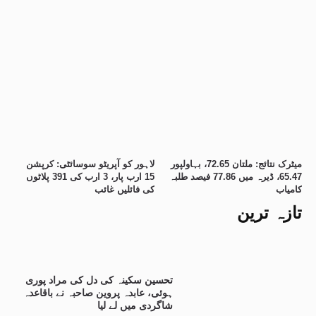
میٹرک نتائج: ملتان 72.65، بہاولپور
لاہور کو آپریٹو سوسائٹی: کرپشن
65.47، ڈیرہ میں 77.86 فیصد طلبہ
15 ارب پار، 3 ارب کی 391 پلاٹوں
کامیاب
کی فائلیں غائب
تازہ ترین
تحسین سکینہ کی دل کی مراد پوری
ہوئی، عابدہ پروین صاحبہ نے باقاعدہ
شاگردی میں لے لیا