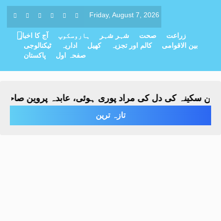
Friday, August 7, 2026
زراعت
صحت
شہر شہر
ہاروسکوپ
آج کا اخبار
بین الاقوامی
کالم اور تجزیہ
کھیل
اداریہ
ٹیکنالوجی
صفحہ اول
پاکستان
سکینہ کی دل کی مراد پوری ہوئی، عابدہ پروین صاحبہ نے با
تازہ ترین