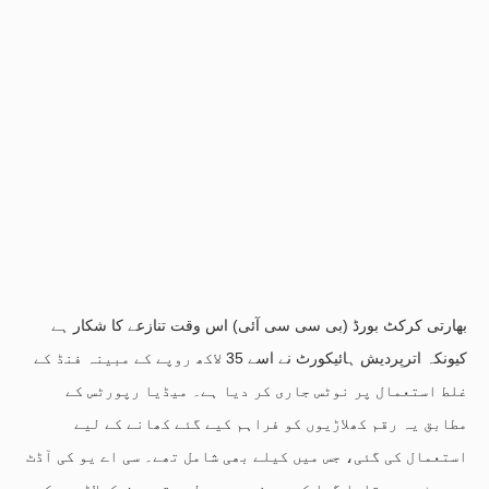
بھارتی کرکٹ بورڈ (بی سی سی آئی) اس وقت تنازعے کا شکار ہے
کیونکہ اترپردیش ہائیکورٹ نے اسے 35 لاکھ روپے کے مبینہ فنڈ کے
غلط استعمال پر نوٹس جاری کر دیا ہے۔ میڈیا رپورٹس کے
مطابق یہ رقم کھلاڑیوں کو فراہم کیے گئے کھانے کے لیے
استعمال کی گئی، جس میں کیلے بھی شامل تھے۔ سی اے یو کی آڈٹ
رپورٹ میں بتایا گیا کہ یہ غیر معمولی رقم صرف کھلاڑیوں کے