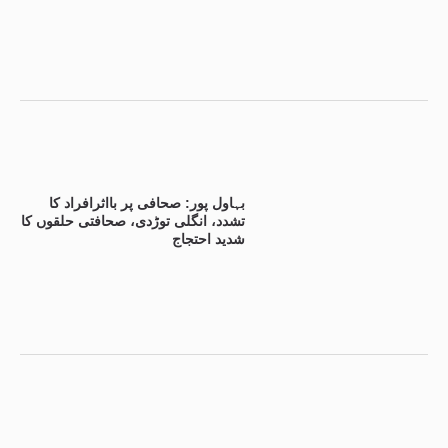
بہاول پور: صحافی پر بااثرافراد کا
تشدد، انگلی توڑدی، صحافتی حلقوں کا
شدید احتجاج