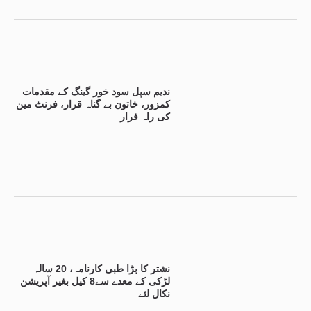
ندیم سپل سود خور گینگ کے مقدمات
کمزور، خاتون بے گناہ قرار، فرنٹ مین
کی راہ فرار
نشتر کا بڑا طبی کارنامہ، 20 سالہ
لڑکی کے معدے سے8 کیل بغیر آپریشن
نکال لئے