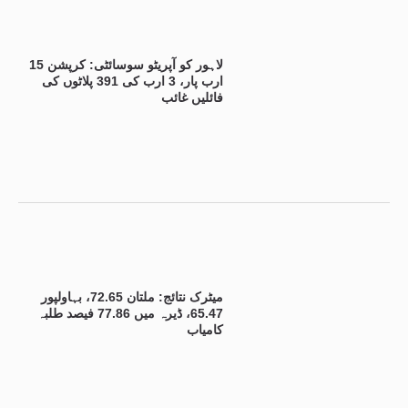
لاہور کو آپریٹو سوسائٹی: کرپشن 15
ارب پار، 3 ارب کی 391 پلاٹوں کی
فائلیں غائب
میٹرک نتائج: ملتان 72.65، بہاولپور
65.47، ڈیرہ میں 77.86 فیصد طلبہ
کامیاب