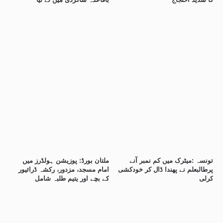
تونسہ :میٹرک میں کم نمبر آنے
ملتان بورڈ: پوزیشن ہولڈرز میں
پرطالبعلم نے پھندا ڈال کر خودکشی
امام مسجد، مزدور، رکشہ ڈرائیور
کرلی
کے بچے اور یتیم طلبہ شامل