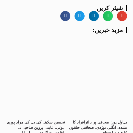
شیئر کریں
:مزید خبریں
بہاول پور: صحافی پر بااثرافراد کا
تحسین سکینہ کی دل کی مراد پوری
تشدد، انگلی توڑدی، صحافتی حلقوں
ہوئی، عابدہ پروین صاحبہ نے
کا شدید احتجاج
باقاعدہ شاگردی میں لے لیا