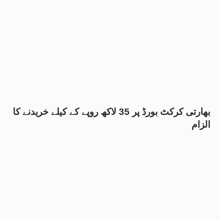
بھارتی کرکٹ بورڈ پر 35 لاکھ روپے کے کیلے خریدنے کا
الزام