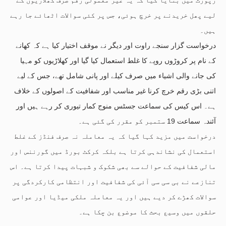
لیے پھل خریدنے پر خرچ ہوئی، جس پر کئی سوالات اٹھائے جا رہے
ہیں۔
درخواست گزار سنجے راوت اور دیگر نے موقف اختیار کیا ہے کہ کھانے
کے نام پر کروڑوں روپے کا غلط استعمال کیا گیا اور کھلاڑیوں کو مہیا
کی جانے والی اشیاء میں صرف کیلے اور پانی شامل تھے، جس کے لیے
اتنی بڑی رقم خرچ کرنا غیر مناسب اور شفافیت کے اصولوں کے خلاف
ہے۔ اس کیس کی سماعت جسٹس منوج کمار تیوری کر رہے ہیں اور
آئندہ سماعت 19 ستمبر کو مقرر کی گئی ہے۔
درخواست میں مزید کہا گیا کہ یہ معاملہ نہ صرف فنڈز کے غلط
استعمال کی نشاندہی کرتا ہے بلکہ کرکٹ بورڈ میں گورننس اور
مالی شفافیت کے حوالے سے بھی شکوک و شبہات پیدا کرتا ہے۔ اس
تنازعے نے بی سی سی آئی کی شفافیت اور انتظامی کارکردگی پر
سوالات کھڑے کر دیے ہیں اور یہ معاملہ ملکی میڈیا اور عوامی
حلقوں میں وسیع بحث کا موضوع بن چکا ہے۔