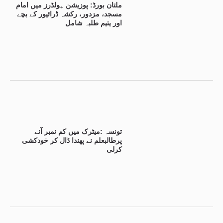
ملتان بورڈ: پوزیشن ہولڈرز میں امام
مسجد، مزدور، رکشہ ڈرائیور کے بچے
اور یتیم طلبہ شامل
تونسہ :میٹرک میں کم نمبر آنے
پرطالبعلم نے پھندا ڈال کر خودکشی
کرلی