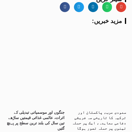
:مزید خبریں
سعودی عرب، پاکستان اور
جنگوں اور موسمیاتی تبدیلی کے
ترکیہ کا تاریخی سہ فریقی
اثرات، عالمی غذائی قیمتیں ساڑھے
دفاعی معاہدہ، ایک پر حملہ
تین سال کی بلند ترین سطح پر پہنچ
تینوں پر حملہ تصور ہوگا
گئیں