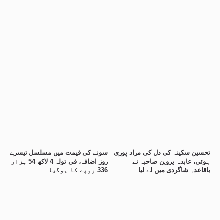
تحسین سکینہ کی دل کی مراد پوری
سونے کی قیمت میں مسلسل تیسرے
ہوئی، عابدہ پروین صاحبہ نے
روز اضافہ، فی تولہ 4 لاکھ 54 ہزار
باقاعدہ شاگردی میں لے لیا
336 روپے کا ہوگیا