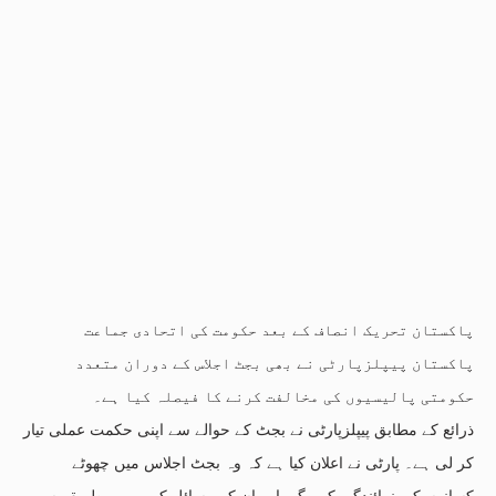
پاکستان تحریک انصاف کے بعد حکومت کی اتحادی جماعت
پاکستان پیپلزپارٹی نے بھی بجٹ اجلاس کے دوران متعدد
حکومتی پالیسیوں کی مخالفت کرنے کا فیصلہ کیا ہے۔
ذرائع کے مطابق پیپلزپارٹی نے بجٹ کے حوالے سے اپنی حکمت عملی تیار
کر لی ہے۔ پارٹی نے اعلان کیا ہے کہ وہ بجٹ اجلاس میں چھوٹے
کسانوں کی نمائندگی کرے گی اور ان کے مسائل کو بھرپور طریقے سے