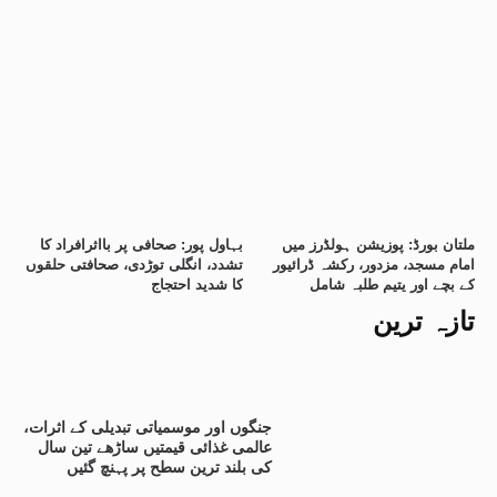
ملتان بورڈ: پوزیشن ہولڈرز میں
بہاول پور: صحافی پر بااثرافراد کا
امام مسجد، مزدور، رکشہ ڈرائیور
تشدد، انگلی توڑدی، صحافتی حلقوں
کے بچے اور یتیم طلبہ شامل
کا شدید احتجاج
تازہ ترین
جنگوں اور موسمیاتی تبدیلی کے اثرات،
عالمی غذائی قیمتیں ساڑھے تین سال
کی بلند ترین سطح پر پہنچ گئیں