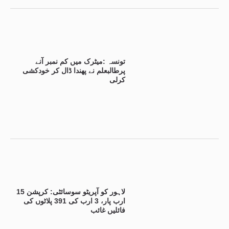
تونسہ :میٹرک میں کم نمبر آنے
پرطالبعلم نے پھندا ڈال کر خودکشی
کرلی
لاہور کو آپریٹو سوسائٹی: کرپشن 15
ارب پار، 3 ارب کی 391 پلاٹوں کی
فائلیں غائب