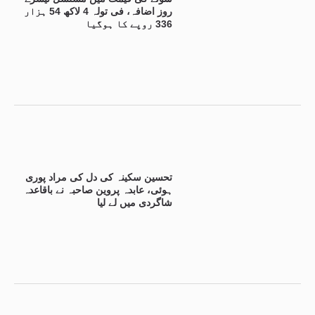
روز اضافہ، فی تولہ 4 لاکھ 54 ہزار
336 روپے کا ہوگیا
تحسین سکینہ کی دل کی مراد پوری
ہوئی، عابدہ پروین صاحبہ نے باقاعدہ
شاگردی میں لے لیا