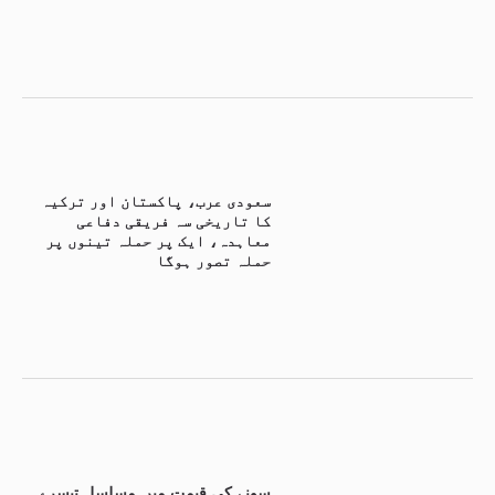
سعودی عرب، پاکستان اور ترکیہ
کا تاریخی سہ فریقی دفاعی
معاہدہ، ایک پر حملہ تینوں پر
حملہ تصور ہوگا
سونے کی قیمت میں مسلسل تیسرے