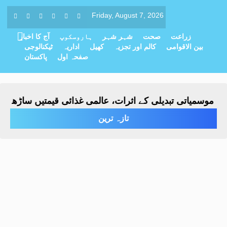
Friday, August 7, 2026
زراعت
صحت
شہر شہر
ہاروسکوپ
آج کا اخبار
بین الاقوامی
کالم اور تجزیہ
کھیل
اداریہ
ٹیکنالوجی
صفحہ اول
پاکستان
وسمیاتی تبدیلی کے اثرات، عالمی غذائی قیمتیں ساڑھے تین س
تازہ ترین