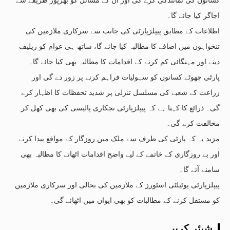
اجاگر کیا جائے گا۔
اطلاعات کے مطابق پیپلزپارٹی کی جانب سے سرکاری ملازمین کی
تنخواہوں میں اضافے کا مطالبہ کیا جائے گا، ساتھ ہی عوام کو ریلیف
دینے اور مہنگائی کم کرنے کے اقدامات کا مطالبہ بھی کیا جائے گا۔
پارٹی چھوٹے کسانوں کو سہولیات فراہم کرنے پر زور دے گی اور
زراعت کے شعبے کی مسلسل تنزلی پر شدید تحفظات کا اظہار کرے
گی۔ ذرائع کا کہنا ہے کہ پیپلزپارٹی نجکاری پالیسی کی بھی کھل کر
مخالفت کرے گی۔
مزید یہ کہ پارٹی کی طرف سے ملک میں روزگار کے مواقع پیدا کرنے
اور بے روزگاری کے خاتمے کے لیے واضح اقدامات اٹھانے کا مطالبہ بھی
سامنے آئے گا۔
پیپلزپارٹی یوٹیلٹی اسٹورز کے ملازمین کی بحالی اور سرکاری ملازمین
کو مستقل کرنے کے مطالبات کو بھی ایوان میں اٹھائے گی۔
شیئر کریں