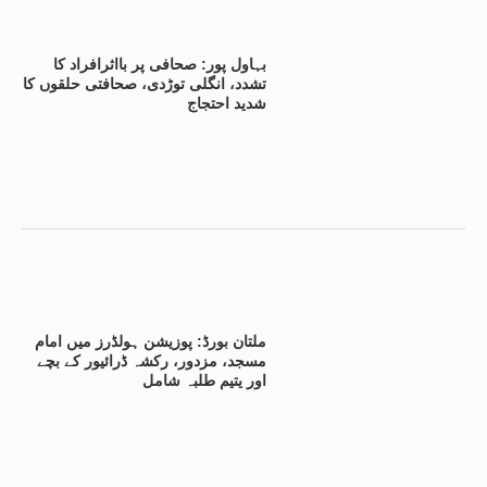
بہاول پور: صحافی پر بااثرافراد کا
تشدد، انگلی توڑدی، صحافتی حلقوں کا
شدید احتجاج
ملتان بورڈ: پوزیشن ہولڈرز میں امام
مسجد، مزدور، رکشہ ڈرائیور کے بچے
اور یتیم طلبہ شامل