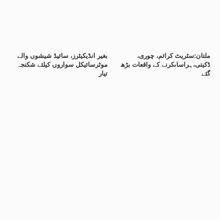
ملتان:سٹریٹ کرائم، چوری،
بغیر انڈیکیٹرز، سائیڈ شیشوں والے
ڈکیتی،ہراساںکرنے کے واقعات بڑھ
موٹرسائیکل سواروں کیلئے شکنجہ
گئے
تیار