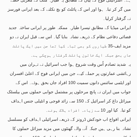
میں گر کر تباہ ہوا اور اس کے پائلٹ کو بچ نکلنے کے بعد ایرانی فورسز
نے گرفتار کرلیا۔
ایرانی میڈیا کے مطابق تیسرا طیارہ ممکنہ طور پر ایرانی ساختہ جدید
فضائی دفاعی نظام کے ذریعے نشانہ بنایا گیا۔ اس سے قبل ایران نے دو
مزید ایف-35 طیاروں کو بھی تباہ کیا تھا جن میں ایک پائلٹ
جاں بحق جبکہ ایک خاتون پائلٹ گرفتار ہوچکی ہے۔
یہ شدید تصادم اُس وقت شروع ہوا جب اسرائیل نے تہران میں
رہائشی عمارتوں پر حملے کیے، جن میں ایرانی فوج کے اعلیٰ افسران
اور ایٹمی سائنس دانوں سمیت 100 افراد جاں بحق ہوئے۔ اس کے
جواب میں ایران نے پانچ مرحلوں پر مشتمل جوابی حملوں میں بیلسٹک
میزائل داغ کر اسرائیل کے 150 سے زائد فوجی و انٹیلی جنس اہداف
کو تباہ کیا اور 10 سے زیادہ افراد ہلاک ہوئے۔
ایرانی افواج اب خودکش ڈرونز کے ذریعے اسرائیلی اہداف کو مسلسل
نشانہ بنا رہی ہیں جبکہ آنے والے گھنٹوں میں مزید میزائل حملوں کا