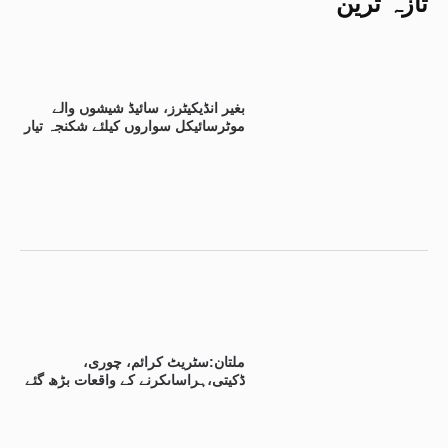
تازہ ترین
بغیر انڈیکیٹرز، سائیڈ شیشوں والے
موٹرسائیکل سواروں کیلئے شکنجہ تیار
ملتان:سٹریٹ کرائم، چوری،
ڈکیتی،ہراساںکرنے کے واقعات بڑھ گئے