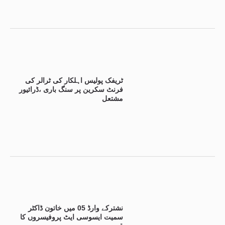
ٹریفک پولیس اہلکار کی ٹرالر کی
فرنٹ سکرین پر سنگ باری ،ڈرائیور
مشتعل
نشترکے وارڈ 05 میں خاتون ڈاکٹر
سمیت ایسوسی ایٹ پروفیسروں کا