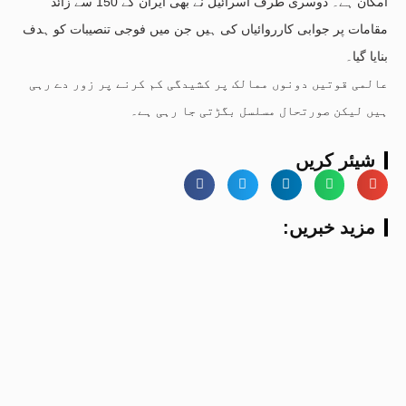
امکان ہے۔ دوسری طرف اسرائیل نے بھی ایران کے 150 سے زائد
مقامات پر جوابی کارروائیاں کی ہیں جن میں فوجی تنصیبات کو ہدف
بنایا گیا۔
عالمی قوتیں دونوں ممالک پر کشیدگی کم کرنے پر زور دے رہی
ہیں لیکن صورتحال مسلسل بگڑتی جا رہی ہے۔
شیئر کریں
:مزید خبریں