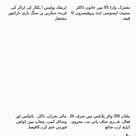
نشترکے وارڈ 05 میں خاتون ڈاکٹر
ٹریفک پولیس اہلکار کی ٹرالر کی
سمیت ایسوسی ایٹ پروفیسروں کا
فرنٹ سکرین پر سنگ باری ،ڈرائیور
قبضہ
مشتعل
ملتان 395 واٹر پلانٹس میں صرف 20
مالی بحران، ناکارہ بائیکس اور
فعال، شہری صاف پانی سے محروم،
وسائل کمی، پنجاب میں ڈولفن
ڈیڑھ ارب ضائع
فورس ختم کرنےکافیصلہ