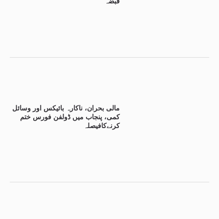
قبضہ
مالی بحران، ناکارہ بائیکس اور وسائل
کمی، پنجاب میں ڈولفن فورس ختم
کرنےکافیصلہ