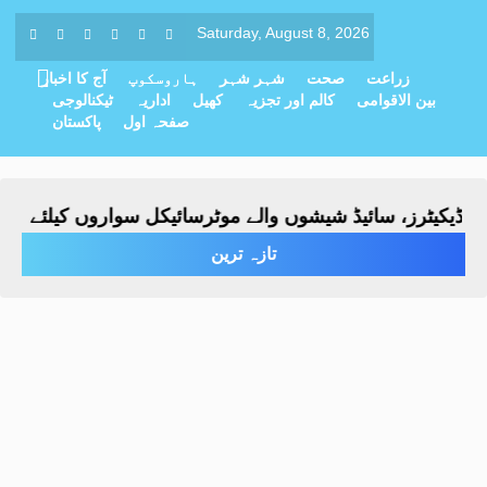
Saturday, August 8, 2026
زراعت
صحت
شہر شہر
ہاروسکوپ
آج کا اخبار
بین الاقوامی
کالم اور تجزیہ
کھیل
اداریہ
ٹیکنالوجی
صفحہ اول
پاکستان
ڈیکیٹرز، سائیڈ شیشوں والے موٹرسائیکل سواروں کیلئے شکنجہ 
تازہ ترین