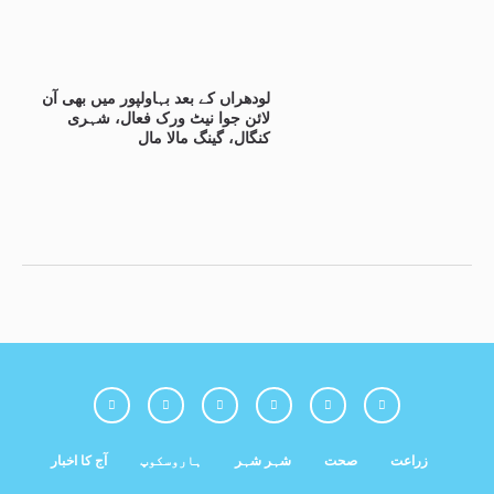
لودھراں کے بعد بہاولپور میں بھی آن
لائن جوا نیٹ ورک فعال، شہری
کنگال، گینگ مالا مال
زراعت
صحت
شہر شہر
ہاروسکوپ
آج کا اخبار