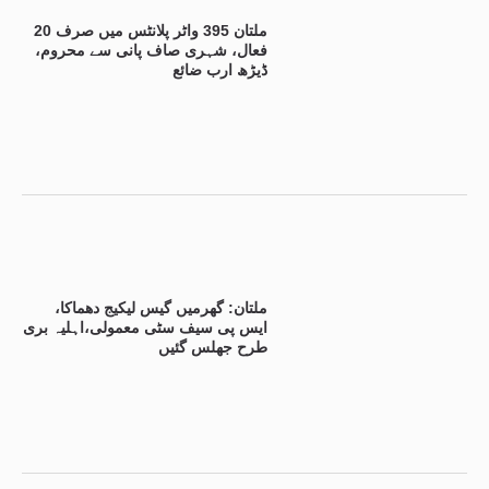
ملتان 395 واٹر پلانٹس میں صرف 20
فعال، شہری صاف پانی سے محروم،
ڈیڑھ ارب ضائع
ملتان: گھرمیں گیس لیکیج دھماکا،
ایس پی سیف سٹی معمولی،اہلیہ بری
طرح جھلس گئیں