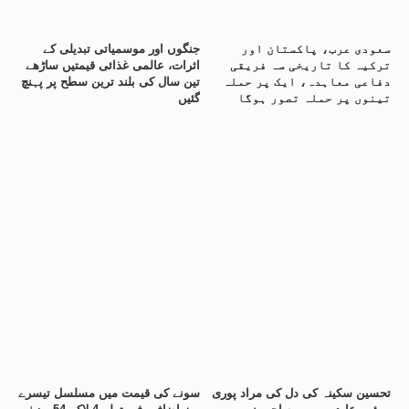
سعودی عرب، پاکستان اور
جنگوں اور موسمیاتی تبدیلی کے
ترکیہ کا تاریخی سہ فریقی
اثرات، عالمی غذائی قیمتیں ساڑھے
دفاعی معاہدہ، ایک پر حملہ
تین سال کی بلند ترین سطح پر پہنچ
تینوں پر حملہ تصور ہوگا
گئیں
تحسین سکینہ کی دل کی مراد پوری
سونے کی قیمت میں مسلسل تیسرے