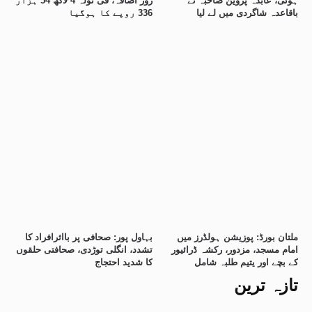
ہوئی، عابدہ پروین صاحبہ نے
روز اضافہ، فی تولہ 4 لاکھ 54 ہزار
باقاعدہ شاگردی میں لے لیا
336 روپے کا ہوگیا
ملتان بورڈ: پوزیشن ہولڈرز میں
بہاول پور: صحافی پر بااثرافراد کا
امام مسجد، مزدور، رکشہ ڈرائیور
تشدد، انگلی توڑدی، صحافتی حلقوں
کے بچے اور یتیم طلبہ شامل
کا شدید احتجاج
تازہ ترین