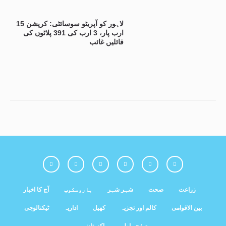
لاہور کو آپریٹو سوسائٹی: کرپشن 15
ارب پار، 3 ارب کی 391 پلاٹوں کی
فائلیں غائب
زراعت
صحت
شہر شہر
ہاروسکوپ
آج کا اخبار
بین الاقوامی
کالم اور تجزیہ
کھیل
اداریہ
ٹیکنالوجی
صفحہ اول
پاکستان