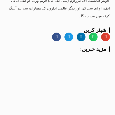
کاؤنٹر فنانسنگ آف ٹیررازم (سی ایف ٹی) فریم ورک کو ایف اے ٹی
ایف، او ای سی ڈی اور دیگر عالمی اداروں کے معیارات سے ہم آہنگ
کرنے میں مدد دے گا۔
شیئر کریں
:مزید خبریں