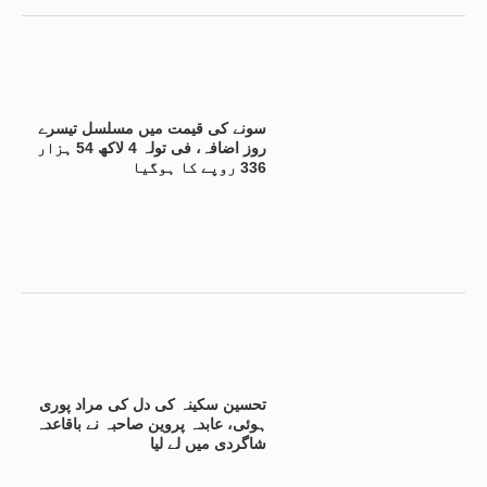
سونے کی قیمت میں مسلسل تیسرے
روز اضافہ، فی تولہ 4 لاکھ 54 ہزار
336 روپے کا ہوگیا
تحسین سکینہ کی دل کی مراد پوری
ہوئی، عابدہ پروین صاحبہ نے باقاعدہ
شاگردی میں لے لیا