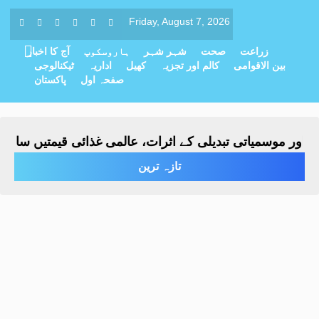
Friday, August 7, 2026
زراعت
صحت
شہر شہر
ہاروسکوپ
آج کا اخبار
بین الاقوامی
کالم اور تجزیہ
کھیل
اداریہ
ٹیکنالوجی
صفحہ اول
پاکستان
ر موسمیاتی تبدیلی کے اثرات، عالمی غذائی قیمتیں ساڑھے تی
تازہ ترین