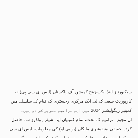
سیکیورٹیز اینڈ ایکسچینج کمیشن آف پاکستان (ایس ای سی پی) نے
کارپوریٹ شعبے کے لیے ایک مرکزی رجسٹری کے قیام کے سلسلے میں
کمپنیز ریگولیشنز 2024 میں اہم ترامیم تجویز کر دی ہیں۔
ان مجوزہ ترامیم کے تحت، تمام کمپنیاں اپنے شیئر ہولڈرز سے حاصل
کردہ حقیقی بینیفیشری مالکان (یو بی او) کی معلومات، ایس ای سی
پی کو ای زی فائل پورٹل کے ذریعے فراہم کرنے کی پابند ہوں گی۔ یہ