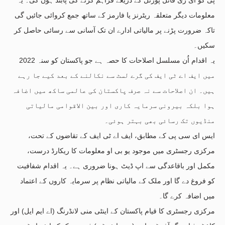
معلومات دیگر متعلقہ ریٹرنز یا فارمز کے ساتھ جمع کروائی جائیں گی
تاکہ ضرورت پڑنے پر مالیاتی ادارے ان تک آسانی سے رسائی حاصل کر
سکیں۔
یہ اقدام اُن مسلسل اصلاحات کا حصہ ہے جو پاکستان کو سنہ 2022
میں ایف اے ٹی ایف کی گرے لسٹ سے نکالنے کے بعد کیے جا رہے
ہیں۔ ان اصلاحات سے نہ صرف پاکستان کی عالمی ساکھ میں اضافہ
ہوا بلکہ بیرونی سرمایہ کاری اور بین الاقوامی مالیاتی
منڈیوں تک رسائی بھی بہتر ہوئی۔
ایس ای سی پی کے مطابق، ایف اے ٹی ایف کے تقاضوں کے تحت،
مرکزی رجسٹری میں موجود یو بی او معلومات کا ریکارڈ درست،
مکمل اور باقاعدگی سے اپ ڈیٹ ہونا ضروری ہے۔ یہ اقدام شفافیت
کو فروغ دے گا اور ملک کے مالیاتی نظام پر سرمایہ کاروں کے اعتماد
میں اضافہ کرے گا۔
مرکزی رجسٹری کا قیام پاکستان کے اینٹی منی لانڈرنگ (اے ایم ایل) اور