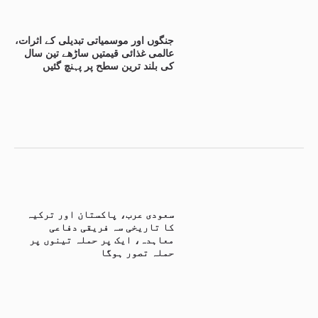
جنگوں اور موسمیاتی تبدیلی کے اثرات،
عالمی غذائی قیمتیں ساڑھے تین سال
کی بلند ترین سطح پر پہنچ گئیں
سعودی عرب، پاکستان اور ترکیہ
کا تاریخی سہ فریقی دفاعی
معاہدہ، ایک پر حملہ تینوں پر
حملہ تصور ہوگا