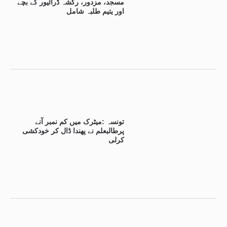
مسجد، مزدور، رکشہ ڈرائیور کے بچے
اور یتیم طلبہ شامل
تونسہ :میٹرک میں کم نمبر آنے
پرطالبعلم نے پھندا ڈال کر خودکشی
کرلی