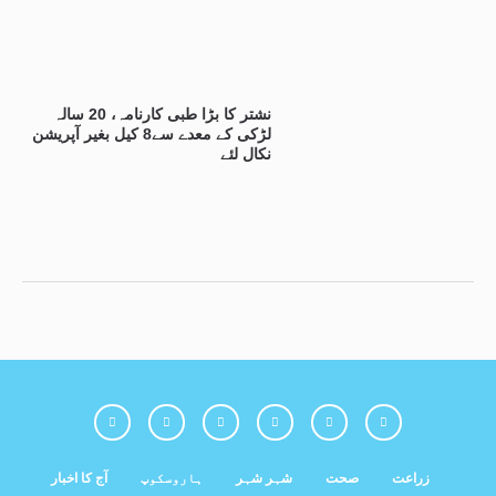
نشتر کا بڑا طبی کارنامہ، 20 سالہ
لڑکی کے معدے سے8 کیل بغیر آپریشن
نکال لئے
زراعت
صحت
شہر شہر
ہاروسکوپ
آج کا اخبار