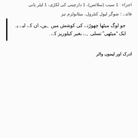
اجزاء : 1 سیب (سلائس)، 1 دارچینی کی لکڑی، 1 لیٹر پانی
فائدے ؛ شوگر لیول کنٹرول، میٹابولزم تیز
جو لوگ میٹھا چھوڑنے کی کوشش میں ہیں، ان کے لیے یہ
ایک “میٹھی” تسلی ہے بغیر کیلوریز کے۔
ادرک اور لیموں واٹر