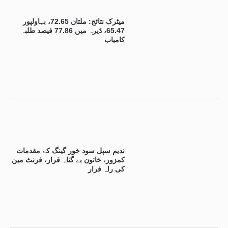
میٹرک نتائج: ملتان 72.65، بہاولپور
65.47، ڈیرہ میں 77.86 فیصد طلبہ
کامیاب
ندیم سپل سود خور گینگ کے مقدمات
کمزور، خاتون بے گناہ قرار، فرنٹ مین
کی راہ فرار