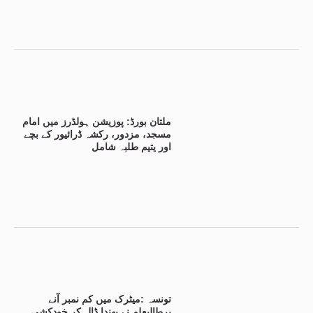
ملتان بورڈ: پوزیشن ہولڈرز میں امام
مسجد، مزدور، رکشہ ڈرائیور کے بچے
اور یتیم طلبہ شامل
تونسہ :میٹرک میں کم نمبر آنے
پرطالبعلم نے پھندا ڈال کر خودکشی