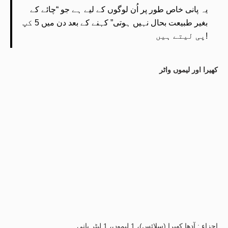
یہ پانی خاص طور پر اُن لوگوں کے لیے ہے جو “چائے کے
بغیر طبیعت بحال نہیں ہوتی” کہنے کے بعد دن میں 5 کپ
پی لیتے ہیں!
کھیرا اور لیموں واٹر
اجزاء : آدھا کھیرا (سلائس)، 1 لیموں، 1 لیٹر پانی