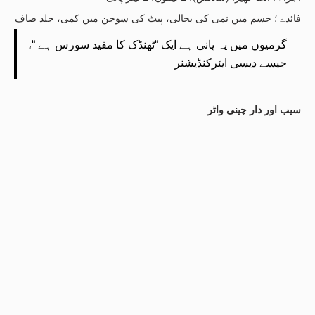
فائدے ؛ جسم میں نمی کی بحالی، پیٹ کی سوجن میں کمی، جلد صاف
گرمیوں میں یہ پانی ہے ایک “ٹھنڈک کا مفید سورس ہے “،
جیسے دیسی ایئرکنڈیشنر
سیب اور دار چینی واٹر