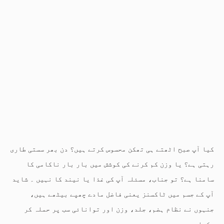
کیا آپ صبح اٹھتے ہی تھکن محسوس کرتے ہیں؟ دن بھر سستی طاری
رہتی ہے؟ یا وزن کم کرنے کی کوشش میں بار بار ناکامی کا
سامنا ہے؟ تو جناب، مسئلہ آپ کی غذا یا نیند کا نہیں ۔ شاید
آپ کے جسم میں ٹاکسنز یعنی فاضل مادے چھپے بیٹھے ہیں،
جنہوں نے نظام ہضم، جلد، وزن اور توانائی سب پر حملہ کر
رکھا ہے۔