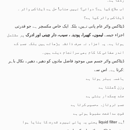
اب علاج کیا ہے؟ دوائی؟ نہیں جناب! حل ہے ڈیٹاکس واٹر ۔
ڈیٹاکس واٹر کیا ہے؟
ڈیٹاکس واٹر عام پانی نہیں، بلکہ ایک خاص مکسچر ہے جو قدرتی
اجزاء جیسے
لیموں، کھیرا، پودینہ، سیب، دار چینی اور ادرک
پر مشتمل
ہوتا ہے۔ یہ اجزاء نہ صرف ذائقہ بڑھاتے ہیں بلکہ جسم کے
اندر صفائی کا کام بھی سرانجام دیتے ہیں۔
ڈیٹاکس واٹر جسم میں موجود فاضل مادوں کو دھیرے دھیرے نکال باہر
کرتا ہے۔ اس سے:
ہاضمہ بہتر ہوتا ہے
وزن گھٹتا ہے
جلد چمکدار بنتی ہے
جسم تروتازہ محسوس کرتا ہے
قوتِ مدافعت مضبوط ہوتی ہے
یعنی یہ پانی نہیں، قدرت کا بنایا ہوا liquid filter ہے!