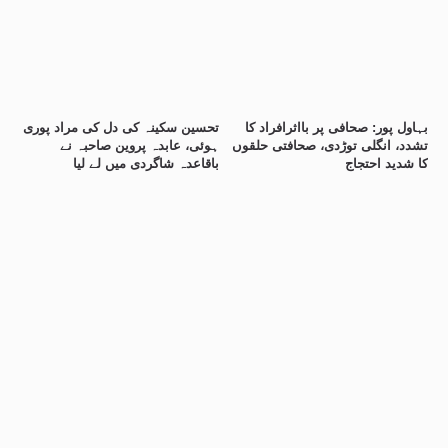
بہاول پور: صحافی پر بااثرافراد کا
تحسین سکینہ کی دل کی مراد پوری
تشدد، انگلی توڑدی، صحافتی حلقوں
ہوئی، عابدہ پروین صاحبہ نے
کا شدید احتجاج
باقاعدہ شاگردی میں لے لیا