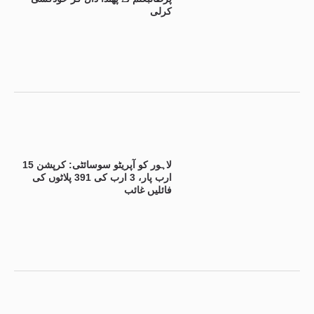
کرلی
لاہور کو آپریٹو سوسائٹی: کرپشن 15
ارب پار، 3 ارب کی 391 پلاٹوں کی
فائلیں غائب