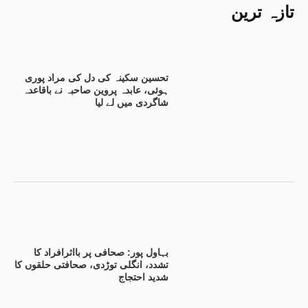
تازہ ترین
تحسین سکینہ کی دل کی مراد پوری
ہوئی، عابدہ پروین صاحبہ نے باقاعدہ
شاگردی میں لے لیا
بہاول پور: صحافی پر بااثرافراد کا
تشدد، انگلی توڑدی، صحافتی حلقوں کا
شدید احتجاج