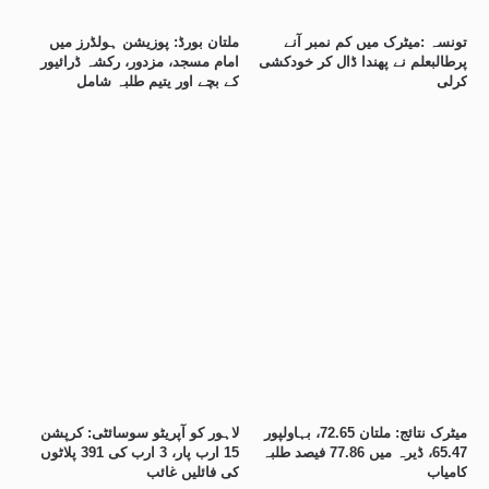
تونسہ :میٹرک میں کم نمبر آنے
ملتان بورڈ: پوزیشن ہولڈرز میں
پرطالبعلم نے پھندا ڈال کر خودکشی
امام مسجد، مزدور، رکشہ ڈرائیور
کرلی
کے بچے اور یتیم طلبہ شامل
میٹرک نتائج: ملتان 72.65، بہاولپور
لاہور کو آپریٹو سوسائٹی: کرپشن
65.47، ڈیرہ میں 77.86 فیصد طلبہ
15 ارب پار، 3 ارب کی 391 پلاٹوں
کامیاب
کی فائلیں غائب