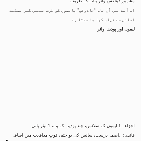
مشہور ڈیٹاکس واٹر بنانے کے طریقے
اب آتے ہیں اُن خاص “جادوئی” پانیوں کی طرف جنہیں گھر بیٹھے
آسانی سے تیار کیا جا سکتا ہے
لیموں اور پودینہ واٹر
اجزاء : 1 لیموں کے سلائس، چند پودینہ کے پتے، 1 لیٹر پانی
فائدے : ہاضمہ درست، سانس کی بو ختم، قوتِ مدافعت میں اضافہ