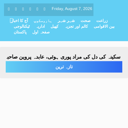
Friday, August 7, 2026
زراعت
صحت
شہر شہر
ہاروسکوپ
آج کا اخبار
بین الاقوامی
کالم اور تجزیہ
کھیل
اداریہ
ٹیکنالوجی
صفحہ اول
پاکستان
ینہ کی دل کی مراد پوری ہوئی، عابدہ پروین صاحبہ نے باقا
تازہ ترین