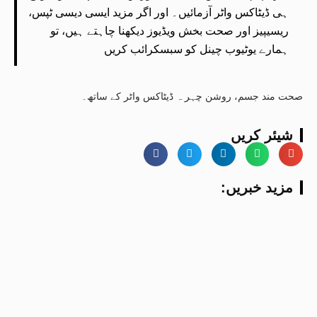
ہی ڈیٹاکس واٹر آزمائیں۔ اور اگر مزید ایسی دیسی ٹپس،
ریسیپیز اور صحت بخش ویڈیوز دیکھنا چاہتے ہیں، تو
ہمارے یوٹیوب چینل کو سبسکرائب کریں
صحت مند جسم، روشن چہر ہ ڈیٹاکس واٹر کے ساتھ۔
شیئر کریں
:مزید خبریں