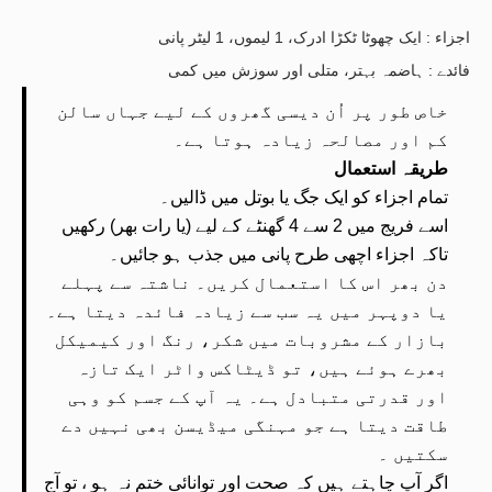
اجزاء : ایک چھوٹا ٹکڑا ادرک، 1 لیموں، 1 لیٹر پانی
فائدے : ہاضمہ بہتر، متلی اور سوزش میں کمی
خاص طور پر اُن دیسی گھروں کے لیے جہاں سالن
کم اور مصالحہ زیادہ ہوتا ہے۔
طریقہ استعمال
تمام اجزاء کو ایک جگ یا بوتل میں ڈالیں۔
اسے فریج میں 2 سے 4 گھنٹے کے لیے (یا رات بھر) رکھیں
تاکہ اجزاء اچھی طرح پانی میں جذب ہو جائیں۔
دن بھر اس کا استعمال کریں۔ ناشتہ سے پہلے
یا دوپہر میں یہ سب سے زیادہ فائدہ دیتا ہے۔
بازار کے مشروبات میں شکر، رنگ اور کیمیکل
بھرے ہوئے ہیں، تو ڈیٹاکس واٹر ایک تازہ
اور قدرتی متبادل ہے۔ یہ آپ کے جسم کو وہی
طاقت دیتا ہے جو مہنگی میڈیسن بھی نہیں دے
سکتیں ۔
اگر آپ چاہتے ہیں کہ صحت اور توانائی ختم نہ ہو ، تو آج