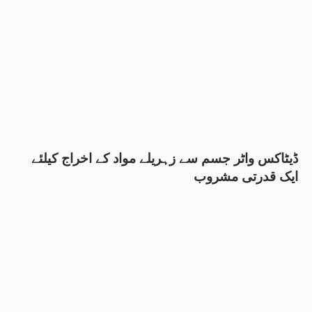
ڈیٹاکس واٹر جسم سے زہریلے مواد کے اخراج کیلئے
ایک قدرتی مشروب