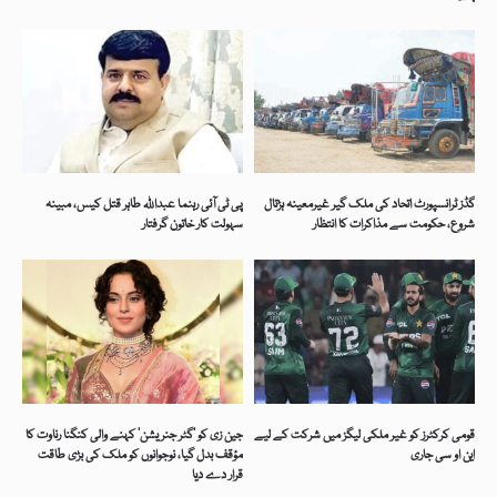
گڈز ٹرانسپورٹ اتحاد کی ملک گیر غیرمعینہ ہڑتال
پی ٹی آئی رہنما عبداللہ طاہر قتل کیس، مبینہ
شروع، حکومت سے مذاکرات کا انتظار
سہولت کار خاتون گرفتار
قومی کرکٹرز کو غیر ملکی لیگز میں شرکت کے لیے
جین زی کو ’گٹر جنریشن‘ کہنے والی کنگنا رناوت کا
این او سی جاری
مؤقف بدل گیا، نوجوانوں کو ملک کی بڑی طاقت
قرار دے دیا