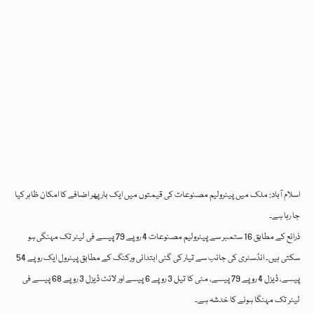
اسلام آباد: ملک میں پیٹرولیم مصنوعات کی قیمتوں میں ایک بار پھر اضافے کا امکان ظاہر کیا
جا رہا ہے۔
ذرائع کے مطابق 16 ستمبر سے پیٹرولیم مصنوعات 4 روپے 79 پیسے فی لیٹر تک مہنگی ہو
سکتی ہیں۔ انڈسٹری کی جانب سے تیار کی گئی ابتدائی ورکنگ کے مطابق پیٹرول ایک روپے 54
پیسے، ڈیزل 4 روپے 79 پیسے، مٹی کا تیل 3 روپے 6 پیسے اور لائٹ ڈیزل 3 روپے 68 پیسے فی
لیٹر تک مہنگا ہونے کا خدشہ ہے۔