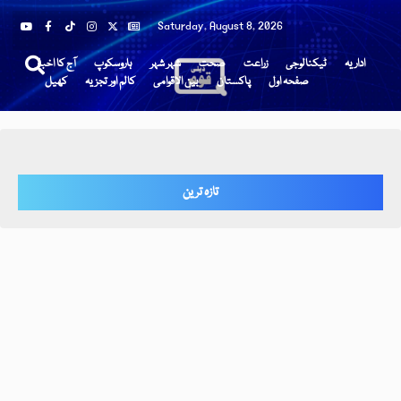
Saturday, August 8, 2026
اداریہ
ٹیکنالوجی
زراعت
صحت
شہر شہر
ہاروسکوپ
آج کا اخبار
صفحہ اول
پاکستان
بین الاقوامی
کالم اور تجزیہ
کھیل
تازہ ترین