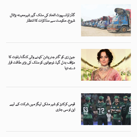
گڈز ٹرانسپورٹ اتحاد کی ملک گیر غیرمعینہ ہڑتال
شروع، حکومت سے مذاکرات کا انتظار
جین زی کو ’گٹر جنریشن‘ کہنے والی کنگنا رناوت کا
مؤقف بدل گیا، نوجوانوں کو ملک کی بڑی طاقت قرار
دے دیا
قومی کرکٹرز کو غیر ملکی لیگز میں شرکت کے لیے
این او سی جاری