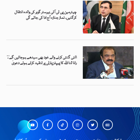
چیئرمین پی ٹی آئی بیرسٹر گوہر کی والدہ انتقال
کرگئیں، نماز جنازہ آج ادا کی جائے گی
’الٹی گنتی کرنے والے خود بھی سیدھے ہوجائیں گے‘،
رانا ثنا اللہ کا پیپلز پارٹی پر تنقید کرتے ہوئے دعویٰ