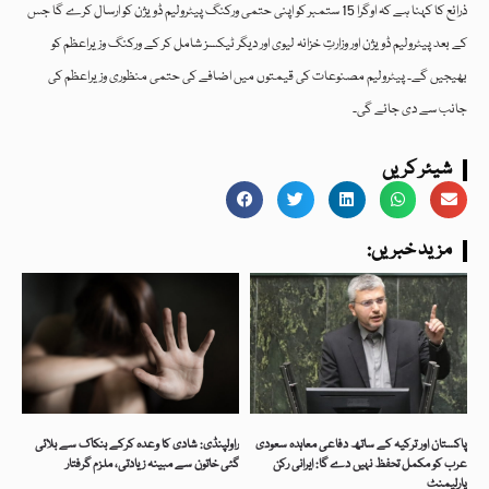
ذرائع کا کہنا ہے کہ اوگرا 15 ستمبر کو اپنی حتمی ورکنگ پیٹرولیم ڈویژن کو ارسال کرے گا جس
کے بعد پیٹرولیم ڈویژن اور وزارتِ خزانہ لیوی اور دیگر ٹیکسز شامل کر کے ورکنگ وزیراعظم کو
بھیجیں گے۔ پیٹرولیم مصنوعات کی قیمتوں میں اضافے کی حتمی منظوری وزیراعظم کی
جانب سے دی جائے گی۔
شیئر کریں
:مزید خبریں
پاکستان اور ترکیہ کے ساتھ دفاعی معاہدہ سعودی
راولپنڈی: شادی کا وعدہ کرکے بنکاک سے بلائی
عرب کو مکمل تحفظ نہیں دے گا: ایرانی رکن
گئی خاتون سے مبینہ زیادتی، ملزم گرفتار
پارلیمنٹ