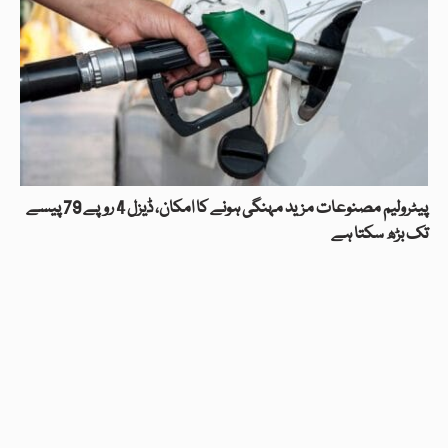
پیٹرولیم مصنوعات مزید مہنگی ہونے کا امکان، ڈیزل 4 روپے 79 پیسے
تک بڑھ سکتا ہے