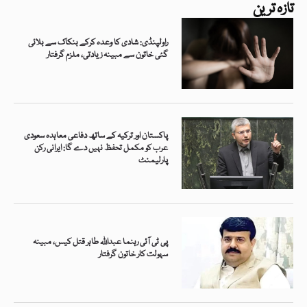
تازہ ترین
راولپنڈی: شادی کا وعدہ کرکے بنکاک سے بلائی
گئی خاتون سے مبینہ زیادتی، ملزم گرفتار
پاکستان اور ترکیہ کے ساتھ دفاعی معاہدہ سعودی
عرب کو مکمل تحفظ نہیں دے گا: ایرانی رکن
پارلیمنٹ
پی ٹی آئی رہنما عبداللہ طاہر قتل کیس، مبینہ
سہولت کار خاتون گرفتار