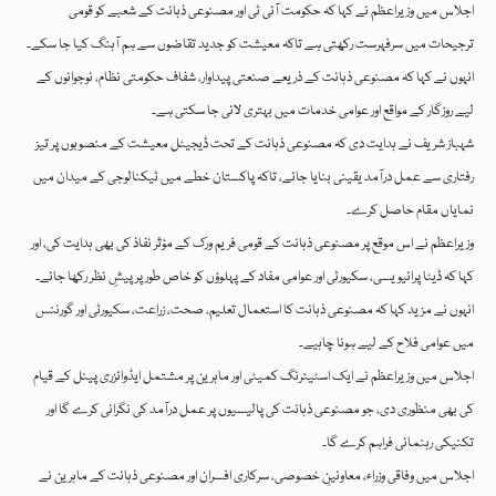
اجلاس میں وزیراعظم نے کہا کہ حکومت آئی ٹی اور مصنوعی ذہانت کے شعبے کو قومی
ترجیحات میں سرفہرست رکھتی ہے تاکہ معیشت کو جدید تقاضوں سے ہم آہنگ کیا جا سکے۔
انہوں نے کہا کہ مصنوعی ذہانت کے ذریعے صنعتی پیداوار، شفاف حکومتی نظام، نوجوانوں کے
لیے روزگار کے مواقع اور عوامی خدمات میں بہتری لائی جا سکتی ہے۔
شہباز شریف نے ہدایت دی کہ مصنوعی ذہانت کے تحت ڈیجیٹل معیشت کے منصوبوں پر تیز
رفتاری سے عمل درآمد یقینی بنایا جائے، تاکہ پاکستان خطے میں ٹیکنالوجی کے میدان میں
نمایاں مقام حاصل کرے۔
وزیراعظم نے اس موقع پر مصنوعی ذہانت کے قومی فریم ورک کے مؤثر نفاذ کی بھی ہدایت کی، اور
کہا کہ ڈیٹا پرائیویسی، سکیورٹی اور عوامی مفاد کے پہلوؤں کو خاص طور پر پیشِ نظر رکھا جائے۔
انہوں نے مزید کہا کہ مصنوعی ذہانت کا استعمال تعلیم، صحت، زراعت، سکیورٹی اور گورننس
میں عوامی فلاح کے لیے ہونا چاہیے۔
اجلاس میں وزیراعظم نے ایک اسٹیئرنگ کمیٹی اور ماہرین پر مشتمل ایڈوائزری پینل کے قیام
کی بھی منظوری دی، جو مصنوعی ذہانت کی پالیسیوں پر عمل درآمد کی نگرانی کرے گا اور
تکنیکی رہنمائی فراہم کرے گا۔
اجلاس میں وفاقی وزراء، معاونینِ خصوصی، سرکاری افسران اور مصنوعی ذہانت کے ماہرین نے