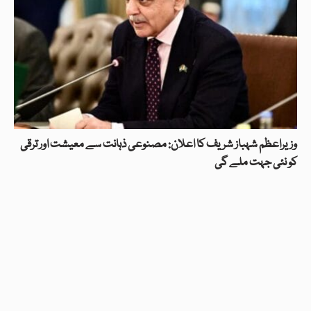
وزیراعظم شہباز شریف کا اعلان: مصنوعی ذہانت سے معیشت اور ترقی
کو نئی جہت ملے گی