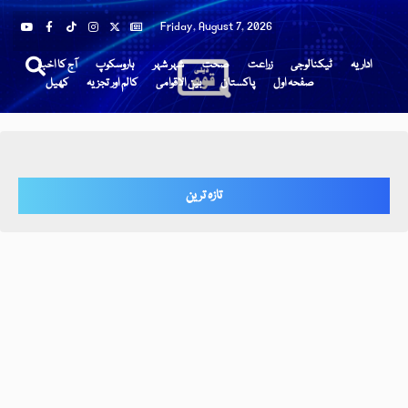
Friday, August 7, 2026
اداریہ
ٹیکنالوجی
زراعت
صحت
شہر شہر
ہاروسکوپ
آج کا اخبار
صفحہ اول
پاکستان
بین الاقوامی
کالم اور تجزیہ
کھیل
تازہ ترین