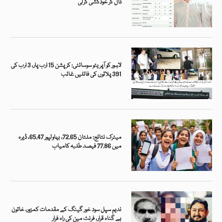
ڈال کر خودکشی کرلی
لاہور کو آپریٹو سوسائٹی: کرپشن 15 ارب پار، 3 ارب کی
391 پلاٹوں کی فائلیں غائب
میٹرک نتائج: ملتان 72.65، بہاولپور 65.47، ڈیرہ
میں 77.86 فیصد طلبہ کامیاب
ندیم سپل سود خور گینگ کے مقدمات کمزور، خاتون
بے گناہ قرار، فرنٹ مین کی راہ فرار