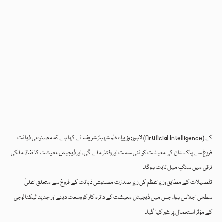
لاہور: وزیراعظم شہباز شریف نے کہا ہے کہ مصنوعی ذہانت (Artificial Intelligence) کے
فروغ سے پاکستان کی معیشت کو نئی سمت اور رفتار ملے گی، اور ڈیجیٹل معیشت کا نفاذ ملکی
ترقی میں سنگِ میل ثابت ہوگا۔
تفصیلات کے مطابق وزیراعظم کی زیرِ صدارت مصنوعی ذہانت کے فروغ سے متعلق اعلیٰ
سطحی اجلاس ہوا، جس میں ڈیجیٹل معیشت کے دائرہ کار کو وسعت دینے اور جدید ٹیکنالوجی
کے مؤثر استعمال پر غور کیا گیا۔