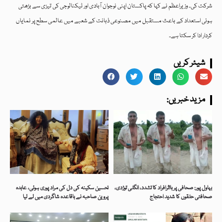
شرکت کی۔ وزیراعظم نے کہا کہ پاکستان اپنی نوجوان آبادی اور ٹیکنالوجی کی تیزی سے بڑھتی
ہوئی استعداد کے باعث مستقبل میں مصنوعی ذہانت کے شعبے میں عالمی سطح پر نمایاں
کردار ادا کر سکتا ہے۔
شیئر کریں
:مزید خبریں
بہاول پور: صحافی پر بااثرافراد کا تشدد، انگلی توڑدی،
تحسین سکینہ کی دل کی مراد پوری ہوئی، عابدہ
صحافتی حلقوں کا شدید احتجاج
پروین صاحبہ نے باقاعدہ شاگردی میں لے لیا