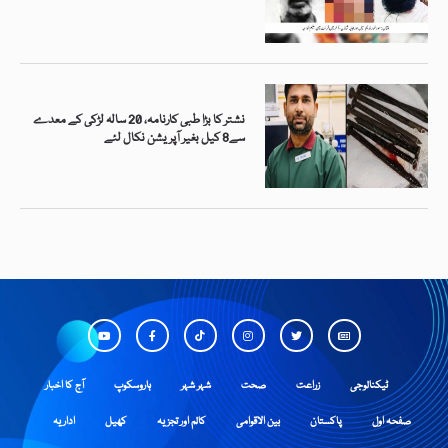
نشتر کا بڑا طبی کارنامہ، 20 سالہ لڑکی کے معدے
سے8 کیل بغیر آپریشن نکال لئے
ٹیکنالوجی
زراعت
صحت
شہر شہر
ہاروسکوپ
آج کا اخبار
صفحہ اول
پاکستان
بین الاقوامی
کالم اور تجزیہ
کھیل
اداریہ