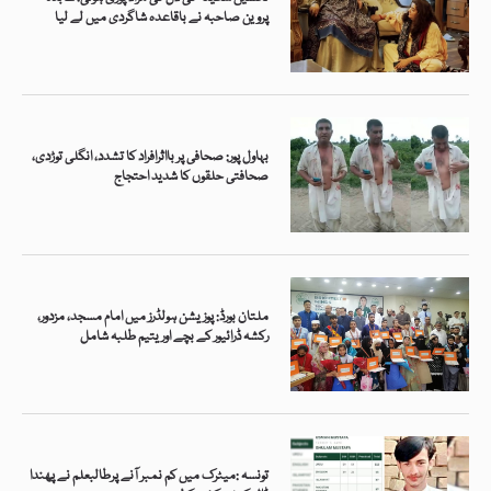
پروین صاحبہ نے باقاعدہ شاگردی میں لے لیا
بہاول پور: صحافی پر بااثرافراد کا تشدد، انگلی توڑدی،
صحافتی حلقوں کا شدید احتجاج
ملتان بورڈ: پوزیشن ہولڈرز میں امام مسجد، مزدور،
رکشہ ڈرائیور کے بچے اور یتیم طلبہ شامل
تونسہ :میٹرک میں کم نمبر آنے پرطالبعلم نے پھندا