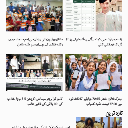
تونسہ :میٹرک میں کم نمبر آنے پرطالبعلم نے پھندا
ملتان بورڈ: پوزیشن ہولڈرز میں امام مسجد، مزدور،
ڈال کر خودکشی کرلی
رکشہ ڈرائیور کے بچے اور یتیم طلبہ شامل
میٹرک نتائج: ملتان 72.65، بہاولپور 65.47، ڈیرہ
لاہور کو آپریٹو سوسائٹی: کرپشن 15 ارب پار، 3 ارب
میں 77.86 فیصد طلبہ کامیاب
کی 391 پلاٹوں کی فائلیں غائب
تازہ ترین
تحسین سکینہ کی دل کی مراد پوری ہوئی، عابدہ