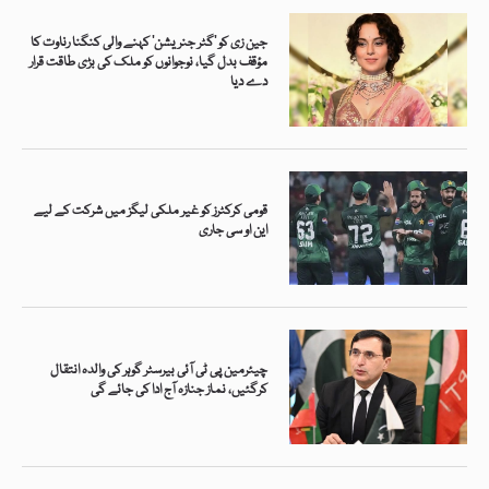
جین زی کو ’گٹر جنریشن‘ کہنے والی کنگنا رناوت کا
مؤقف بدل گیا، نوجوانوں کو ملک کی بڑی طاقت قرار
دے دیا
قومی کرکٹرز کو غیر ملکی لیگز میں شرکت کے لیے
این او سی جاری
چیئرمین پی ٹی آئی بیرسٹر گوہر کی والدہ انتقال
کرگئیں، نماز جنازہ آج ادا کی جائے گی