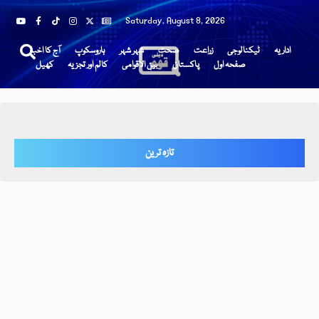
Saturday, August 8, 2026
اداریہ
ٹیکنالوجی
زراعت
صحت
شہر شہر
ہاروسکوپ
آج کا اخبار
صفحہ اول
پاکستان
بین الاقوامی
کالم اور تجزیہ
کھیل
تازہ ترین