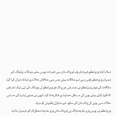
اسلام آباد: وزیراعظم شہباز شریف اور پاکستان میں تعینات چینی سفیر جیانگ زیڈونگ کے
درمیان وزیراعظم ہاؤس میں اہم ملاقات ہوئی جس میں علاقائی حالات پر تبادلہ خیال کیا گیا۔
ملاقات کے دوران وزیراعظم نے صدر شی جن پنگ اور وزیراعظم لی چیانگ کے لیے نیک تمناؤں
کا اظہار کرتے ہوئے چین کی مستقل حمایت پر شکریہ ادا کیا۔ انہوں نے جنوبی ایشیا کے حساس
حالات میں چین کی پاکستان کے ساتھ غیر متزلزل یکجہتی کو سراہا۔
وزیراعظم نے چینی وزیر خارجہ وانگ یی اور پاکستانی وزیر خارجہ اسحاق ڈار کے درمیان حالیہ