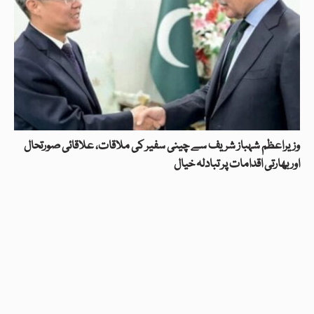
وزیراعظم شہباز شریف سے چینی سفیر کی ملاقات، علاقائی صورتحال
اور بھارتی اقدامات پر تبادلہ خیال