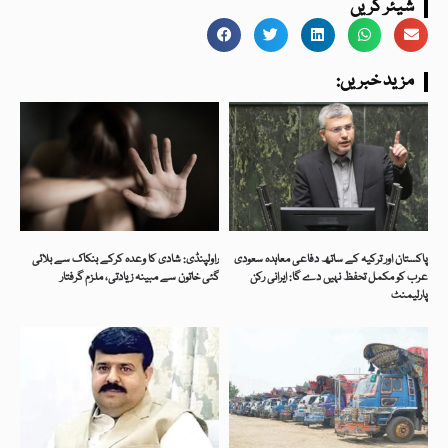
شیئر کریں
:مزید خبریں
پاکستان اور ترکیہ کے ساتھ دفاعی معاہدہ سعودی
راولپنڈی: شادی کا وعدہ کرکے بنکاک سے بلائی
عرب کو مکمل تحفظ نہیں دے گا: ایرانی رکن
گئی خاتون سے مبینہ زیادتی، ملزم گرفتار
پارلیمنٹ