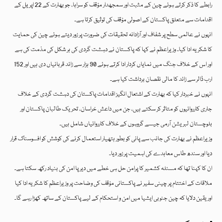
رابطے کا ذکر کرتے ہوئے چین کے مثبت اور سمجھدار مؤقف کو سراہا، جو بھارت کے 22 اپریل کے
اقدامات سے متعلق پاکستان کے اصولی مؤقف کی توثیق کرتا ہے۔
انہوں نے عالمی سطح پر شفاف اور آزادانہ تحقیقات کی ضرورت پر زور دیتے ہوئے چین کی حمایت
کا شکریہ ادا کیا۔ وزیراعظم نے کہا کہ پاکستان نے دہشت گردی کی ہر شکل کی مذمت کی ہے
اور اس کے خلاف جنگ میں نمایاں کردار ادا کرتے ہوئے 90 ہزار سے زائد قربانیاں دی ہیں اور 152
ارب ڈالر سے زائد کا مالی نقصان برداشت کیا ہے۔
انہوں نے خبردار کیا کہ بھارت کے اشتعال انگیز اقدامات پاکستان کی دہشت گردی کے خلاف
جاری کارروائیوں کو متاثر کر سکتے ہیں، جن میں داعش خراسان، تحریک طالبان پاکستان اور
بلوچستان لبریشن آرمی جیسے گروہوں کے خلاف کارروائیاں شامل ہیں۔
وزیراعظم نے بھارت کی جانب سے پانی کو بطور ہتھیار استعمال کرنے کی کوشش کو افسوسناک قرار
دیا اور سندھ طاس معاہدے کی اہمیت پر زور دیا۔
ان کا کہنا تھا کہ مسئلہ کشمیر کا پرامن حل ہی خطے میں دیرپا امن کی بنیاد رکھ سکتا ہے۔
ملاقات کے اختتام پر چینی سفیر نے پاکستانی مؤقف کی وضاحت پر وزیراعظم کا شکریہ ادا کیا
اور یقین دلایا کہ چین جنوبی ایشیا میں امن و استحکام کے لیے پاکستان کے ساتھ کھڑا رہے گا۔