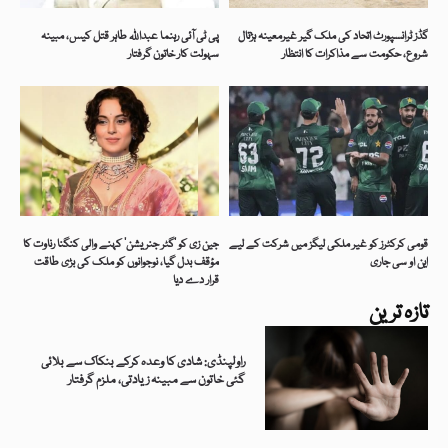
گڈز ٹرانسپورٹ اتحاد کی ملک گیر غیرمعینہ ہڑتال
پی ٹی آئی رہنما عبداللہ طاہر قتل کیس، مبینہ
شروع، حکومت سے مذاکرات کا انتظار
سہولت کار خاتون گرفتار
قومی کرکٹرز کو غیر ملکی لیگز میں شرکت کے لیے
جین زی کو ’گٹر جنریشن‘ کہنے والی کنگنا رناوت کا
این او سی جاری
مؤقف بدل گیا، نوجوانوں کو ملک کی بڑی طاقت
قرار دے دیا
تازہ ترین
راولپنڈی: شادی کا وعدہ کرکے بنکاک سے بلائی
گئی خاتون سے مبینہ زیادتی، ملزم گرفتار