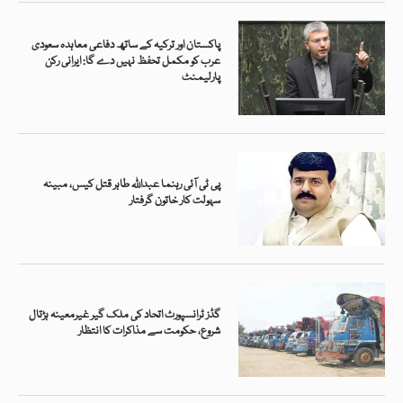
پاکستان اور ترکیہ کے ساتھ دفاعی معاہدہ سعودی
عرب کو مکمل تحفظ نہیں دے گا: ایرانی رکن
پارلیمنٹ
پی ٹی آئی رہنما عبداللہ طاہر قتل کیس، مبینہ
سہولت کار خاتون گرفتار
گڈز ٹرانسپورٹ اتحاد کی ملک گیر غیرمعینہ ہڑتال
شروع، حکومت سے مذاکرات کا انتظار