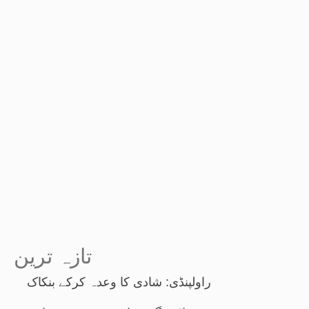
تازہ ترین
راولپنڈی: شادی کا وعدہ کرکے بنکاک