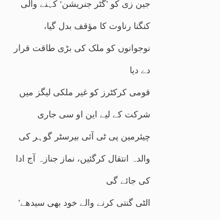
جین زی کو ’گٹر جنریشن‘ کہنے والی
کنگنا رناوت کا مؤقف بدل گیا،
نوجوانوں کو ملک کی بڑی طاقت قرار
دے دیا
قومی کرکٹرز کو غیر ملکی لیگز میں
شرکت کے لیے این او سی جاری
چیئرمین پی ٹی آئی بیرسٹر گوہر کی
والدہ انتقال کرگئیں، نماز جنازہ آج ادا
کی جائے گی
’الٹی گنتی کرنے والے خود بھی سیدھے