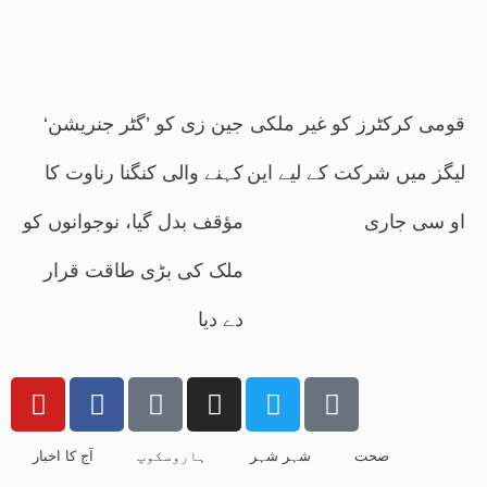
قومی کرکٹرز کو غیر ملکی
جین زی کو ’گٹر جنریشن‘
لیگز میں شرکت کے لیے این
کہنے والی کنگنا رناوت کا
او سی جاری
مؤقف بدل گیا، نوجوانوں کو
ملک کی بڑی طاقت قرار
دے دیا
صحت
شہر شہر
ہاروسکوپ
آج کا اخبار