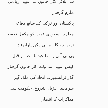
سے بلائی گئی خاتون سے مبینہ زیادتی،
ملزم گرفتار
پاکستان اور ترکیہ کے ساتھ دفاعی
معاہدہ سعودی عرب کو مکمل تحفظ
نہیں دے گا: ایرانی رکن پارلیمنٹ
پی ٹی آئی رہنما عبداللہ طاہر قتل
کیس، مبینہ سہولت کار خاتون گرفتار
گڈز ٹرانسپورٹ اتحاد کی ملک گیر
غیرمعینہ ہڑتال شروع، حکومت سے
مذاکرات کا انتظار