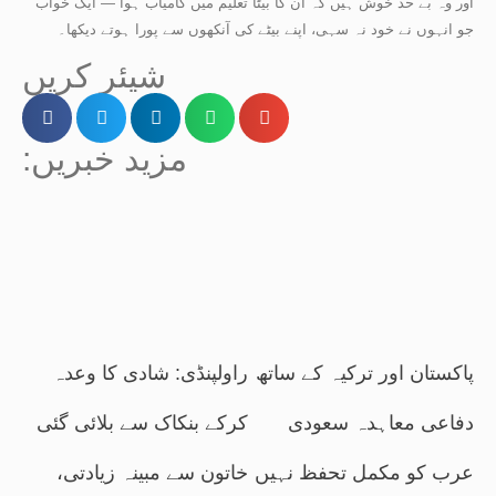
اور وہ بے حد خوش ہیں کہ ان کا بیٹا تعلیم میں کامیاب ہوا — ایک خواب
جو انہوں نے خود نہ سہی، اپنے بیٹے کی آنکھوں سے پورا ہوتے دیکھا۔
شیئر کریں
:مزید خبریں
پاکستان اور ترکیہ کے ساتھ
راولپنڈی: شادی کا وعدہ
دفاعی معاہدہ سعودی
کرکے بنکاک سے بلائی گئی
عرب کو مکمل تحفظ نہیں
خاتون سے مبینہ زیادتی،