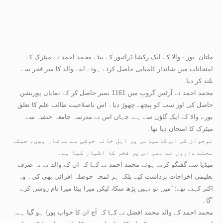
ملتان: بورے والا کے ایک رکشا ڈرائیور کے بیٹے محمد احمد نے میٹرک کے
امتحانات میں شاندار کامیابی حاصل کرتے ہوئے اپنے والد کا سر فخر سے
بلند کر دیا۔
محمد احمد نے آرٹس گروپ میں 1161 نمبر حاصل کر کے نمایاں پوزیشن
حاصل کی اور سب کو پیچھے چھوڑ دیا۔ اس باصلاحیت طالب علم کا تعلق
بورے والا کے ایک گاؤں سے ہے، جہاں اس نے مدرسہ جامعہ حنفیہ سے
میٹرک کا امتحان دیا تھا۔
نوجوان کی اس کامیابی پر اہلِ خانہ خوشی سے سرشار ہیں، جبکہ
محلے داروں نے بھی اس پر فخر کا اظہار کیا ہے۔
میڈیا سے گفتگو کرتے ہوئے محمد احمد نے کہا کہ ان کے والد نے نہ صرف
تعلیمی اخراجات برداشت کیے بلکہ ہر لمحہ حوصلہ افزائی بھی کی۔ وہ
اکثر کہتے تھے: “میں تو نہیں پڑھ سکا، لیکن میرا بیٹا میرا نام روشن کرے
گا۔”
محمد احمد کے والد محمد افضل نے کہا کہ آج ان کا خواب پورا ہو گیا ہے،