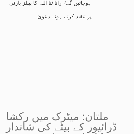
ہوجائیں گے‘، رانا ثنا اللہ کا پیپلز پارٹی
پر تنقید کرتے ہوئے دعویٰ
ملتان: میٹرک میں رکشا
ڈرائیور کے بیٹے کی شاندار