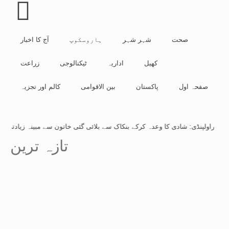
صحت
شہر شہر
ہاروسکوپ
آج کا اخبار
کھیل
اداریہ
ٹیکنالوجی
زراعت
صفحہ اول
پاکستان
بین الاقوامی
کالم اور تجزیہ
راولپنڈی: شادی کا وعدہ کرکے بنکاک سے بلائی گئی خاتون سے مبینہ زیادتی، ملزم گ
تازہ ترین