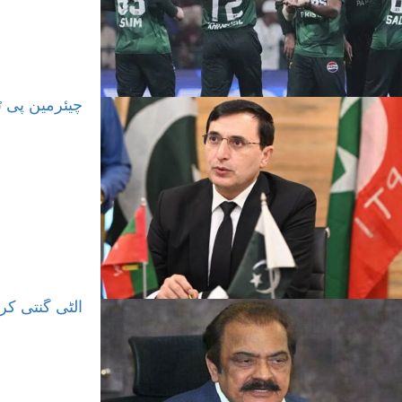
چیئرمین پی ٹ
’الٹی گنتی کر