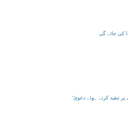
دا کی جائے گی
ی پر تنقید کرتے ہوئے دعویٰ