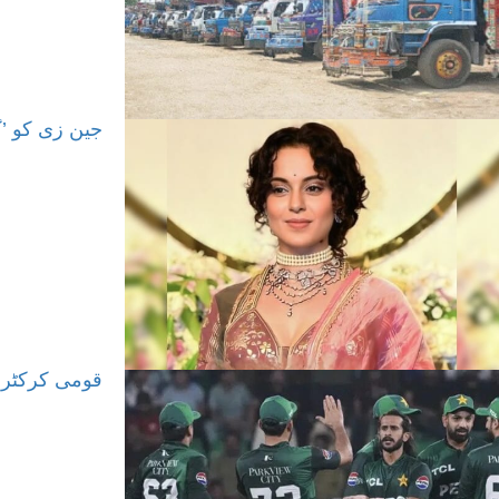
جین زی کو ’گ
قومی کرکٹرز