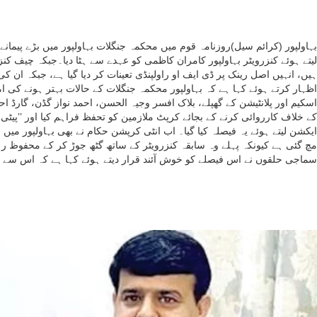
بہاولپور (کرائم سیل)روزنامہ قوم میں محکمہ جنگلات بہاولپور میں بڑے پیم
اظہار کرتے ہوئے کہا ہے کہ بہاولپور محکمہ جنگلات کے حالات بہتر ہونے کی
اسکیم اور پلانٹیشن کے گھپلے، بلاک افسر وجیہ الحسن، احمد نواز گڈن، گارڈ 
کے خلاف کارروائی کرنے کے بجائے کرپٹ ملازمین کو تحفظ فراہم کیا اور ’’پیٹ
ایکشن لیتے ہوئے یہ فیصلہ کیا گیا۔ اب انٹی کرپشن حکام نے بھی بہاولپور میں
مچ گئی ہے کیونکہ پہلے وہ سابقہ کنزرویٹر کے ساتھ گٹھ جوڑ کر کے محفوظ ر
سماجی حلقوں نے اس فیصلے کو خوش آئند قرار دیتے ہوئے کہا ہے کہ اس سے ق