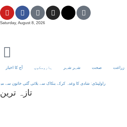
Saturday, August 8, 2026
زراعت
صحت
شہر شہر
ہاروسکوپ
آج کا اخبار
نڈی: شادی کا وعدہ کرکے بنکاک سے بلائی گئی خاتون سے مبینہ زیادتی، ملزم گ
تازہ ترین