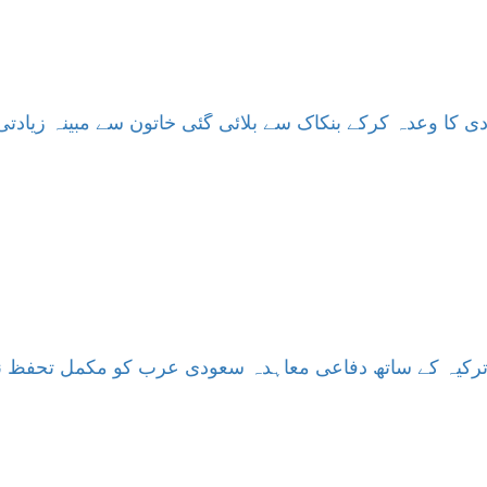
دی کا وعدہ کرکے بنکاک سے بلائی گئی خاتون سے مبینہ زیادتی
ترکیہ کے ساتھ دفاعی معاہدہ سعودی عرب کو مکمل تحفظ نہی