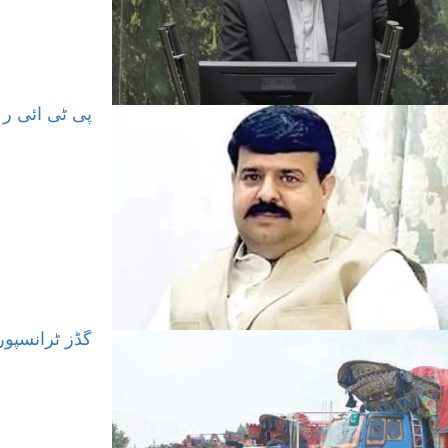
پی ٹی آئی رہ
گڈز ٹرانسپو