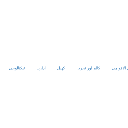
 الاقوامی
کالم اور تجزیہ
کھیل
اداریہ
ٹیکنالوجی
راولپ