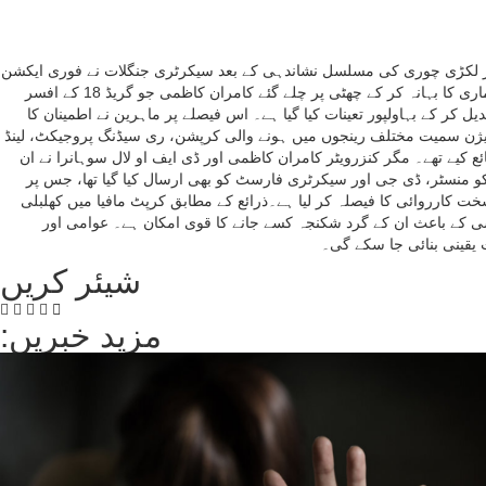
ں اور لکڑی چوری کی مسلسل نشاندہی کے بعد سیکرٹری جنگلات نے فوری ایکشن
لیتے ہوئے کنزرویٹر بہاولپور کامران کاظمی کو عہدے سے ہٹا دیا۔جبکہ چیف کنزرویٹر ملتان نواز سندھیلہ کرپشن کے الزامات پر انکوائریوں سے بچنے کے لیے بیماری کا بہانہ کر کے چھٹی پر چلے گئے کامران کاظمی جو گریڈ 18 کے افسر
جربہ کار کنزرویٹر محمد سلیم کو راولپنڈی سے تبدیل کر کے بہاولپور تعینات کیا گیا ہے۔ اس فیصلے پر ماہرین نے اطمینان کا
 ڈویژن سمیت مختلف رینجوں میں ہونے والی کرپشن، ری سیڈنگ پروجیکٹ، لینڈ
 کیے تھے۔ مگر کنزرویٹر کامران کاظمی اور ڈی ایف او لال سوہانرا نے ان
د کو منسٹر، ڈی جی اور سیکرٹری فارسٹ کو بھی ارسال کیا گیا تھا، جس پر
سخت کارروائی کا فیصلہ کر لیا ہے۔ذرائع کے مطابق کرپٹ مافیا میں کھلبلی
سی کے باعث ان کے گرد شکنجہ کسے جانے کا قوی امکان ہے۔ عوامی اور
 یقینی بنائی جا سکے گی۔
شیئر کریں
:مزید خبریں