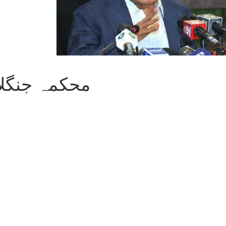
محکمہ جنگلا