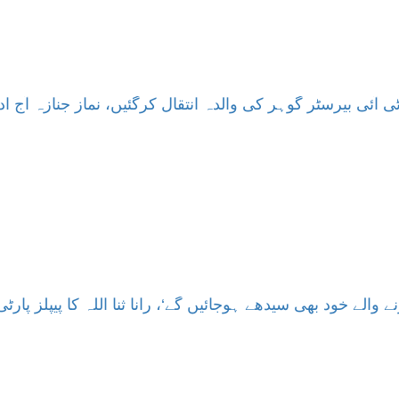
ی آئی بیرسٹر گوہر کی والدہ انتقال کرگئیں، نماز جنازہ آج ا
نے والے خود بھی سیدھے ہوجائیں گے‘، رانا ثنا اللہ کا پیپلز پارٹ