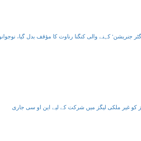
ٹر جنریشن‘ کہنے والی کنگنا رناوت کا مؤقف بدل گیا، نوجوا
 کو غیر ملکی لیگز میں شرکت کے لیے این او سی جاری