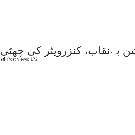
شن بےنقاب، کنزرویٹر کی چھٹی
Post Views:
172