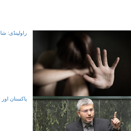
راولپنڈی: شا
پاکستان اور 