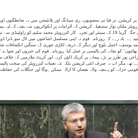
انے پر کرپشن، تر قیا تی منصوبوں، ری سیڈنگ اور پلانٹیشن میں بے ضابطگیو
ہیں، انہیں اصل رینک پر ڈی ایف او راولپنڈی تعینات کر دیا گیا ہے، جبکہ ان کی جگہ گریڈ 19 کے سینئر اور ت
 امید ہے۔یاد رہے کہ روزنامہ قوم نے اپنی مسلسل اشاعتوں میں لال سوہانرا
احمد یوسف، اجمل بلوچ اور دیگر کے ذریعے لکڑی چوری کے سنگین انکشافات شائع
ی بھائیوں‘‘ کو بچانے کی پالیسی پر عمل کیا۔روزنامہ قوم کی خبروں اور شواہ
 راجن پور طرز پر بڑے پیمانے پر کریک ڈاؤن کرنے اور کرپٹ ملازمین کے خلاف 
ہے تھے مگر اب نہ صرف انٹی کرپشن بلکہ نئے تعینات کنزرویٹر کی سخت پالی
ومی خزانے کو پہنچنے والے نقصان کا ازالہ ممکن ہوگا اور جنگلات کی حفاظت