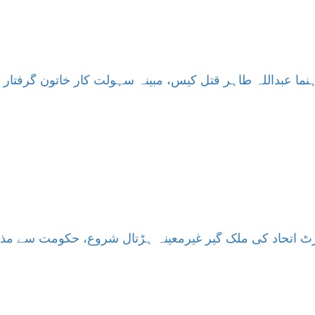
نما عبداللہ طاہر قتل کیس، مبینہ سہولت کار خاتون گرفتار
رٹ اتحاد کی ملک گیر غیرمعینہ ہڑتال شروع، حکومت سے مذاک