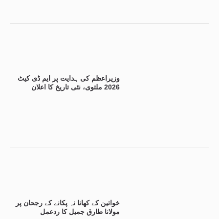
وزیراعظم کی ہدایت پر ایم ڈی کیٹ
2026 ملتوی، نئی تاریخ کا اعلان
خواتین کے کھانا نہ پکانے کے رجحان پر
مولانا طارق جمیل کا ردعمل