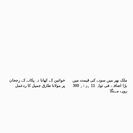
ملک بھر میں سونے کی قیمت میں
خواتین کے کھانا نہ پکانے کے رجحان
بڑا اضافہ، فی تولہ 11 ہزار 300
پر مولانا طارق جمیل کا ردعمل
روپے مہنگا