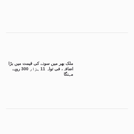
ملک بھر میں سونے کی قیمت میں بڑا
اضافہ، فی تولہ 11 ہزار 300 روپے
مہنگا