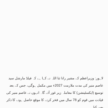
لاہور: وزیراعظم کے مشیر رانا ثنا اللہ نے کہا ہے کہ فیلڈ مارشل سید
عاصم منیر کی مدت ملازمت 2027ء میں مکمل ہوگی، جس کے بعد
توسیع (ایکسٹینشن) کا معاملہ زیر غور آئے گا۔ انہوں نے عاصم منیر کی
قیادت میں قوم کو 78 سال میں فخر کرنے کا موقع حاصل ہونے کا ذکر
بھی کیا۔