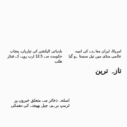
امریکا، ایران معاہدے کی امید،
بلدیاتی الیکشن کی تیاریاں، پنجاب
عالمی منڈی میں تیل سستا ہو گیا
حکومت سے 12.5 ارب روپے کے فنڈز
طلب
تازہ ترین
اسلحہ ذخائر سے متعلق خبروں پر
ٹرمپ برہم، جیل بھیجنے کی دھمکی