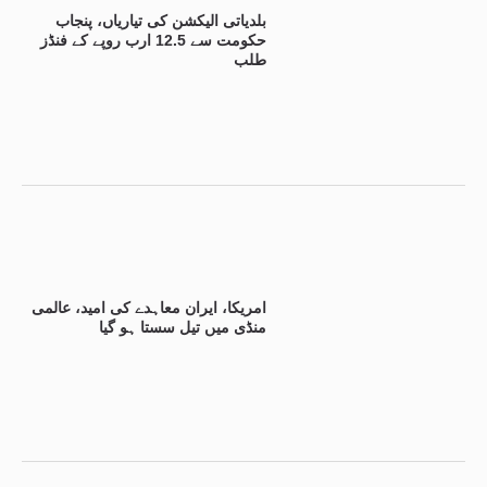
بلدیاتی الیکشن کی تیاریاں، پنجاب
حکومت سے 12.5 ارب روپے کے فنڈز
طلب
امریکا، ایران معاہدے کی امید، عالمی
منڈی میں تیل سستا ہو گیا