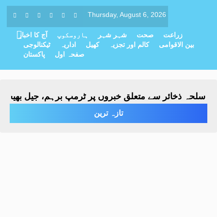
Thursday, August 6, 2026
زراعت
صحت
شہر شہر
ہاروسکوپ
آج کا اخبار
بین الاقوامی
کالم اور تجزیہ
کھیل
اداریہ
ٹیکنالوجی
صفحہ اول
پاکستان
سلحہ ذخائر سے متعلق خبروں پر ٹرمپ برہم، جیل بھیجنے ک
تازہ ترین