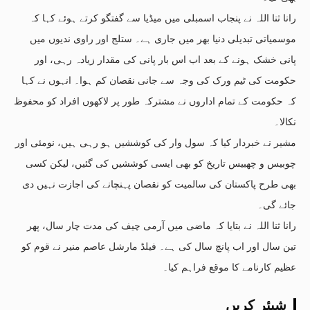
رانا ثنا اللہ نے پنجاب اسمبلی میں میڈیا سے گفتگو کرتے ہوئے کہا کہ
موسمیاتی تبدیلی دنیا بھر میں جاری ہے۔ ستلج اور راوی ندیوں میں
پانی خشک ہونے کے بعد اب اس بار پانی کی مقدار زیادہ رہی، اور
حکومت کی ٹیم ورک کی وجہ سے جانی نقصان کم ہوا۔ انہوں نے کہا
کہ حکومت کے تمام اداروں نے مشترکہ طور پر لاکھوں افراد کو محفوظ
نکالا۔
مشیر نے خبردار کیا کہ سول وار کی کوششیں ہو رہی ہیں، نومئی اور
چوبیس و چھبیس تاریخ کو بھی ایسی کوششیں کی گئیں، لیکن کسی
بھی طرح پاکستان کی سالمیت کو نقصان پہنچانے کی اجازت نہیں دی
جائے گی۔
رانا ثنا اللہ نے بتایا کہ ماضی میں آرمی چیف کی مدت چار سال، پھر
تین سال اور اب پانچ سال کی ہے۔ فیلڈ مارشل عاصم منیر نے قوم کو
عظیم کارنامے کا موقع فراہم کیا۔
شیئر کریں