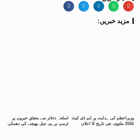
:مزید خبریں
وزیراعظم کی ہدایت پر ایم ڈی کیٹ
اسلحہ ذخائر سے متعلق خبروں پر
2026 ملتوی، نئی تاریخ کا اعلان
ٹرمپ برہم، جیل بھیجنے کی دھمکی