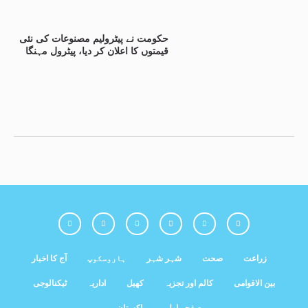
حکومت نے پیٹرولیم مصنوعات کی نئی
قیمتوں کا اعلان کر دیا، پیٹرول مہنگا
زراعت
صحت
شہر شہر
ہاروسکوپ
آج کا اخبار
بین الاقوامی
کالم اور تجزیہ
کھیل
اداریہ
ٹیکنالوجی
صفحہ اول
پاکستان