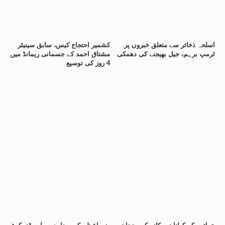
اسلحہ ذخائر سے متعلق خبروں پر
کشمیر احتجاج کیس، سابق سینیٹر
ٹرمپ برہم، جیل بھیجنے کی دھمکی
مشتاق احمد کے جسمانی ریمانڈ میں
4 روز کی توسیع