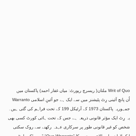
ملتان( ریسرچ رپورٹ: میاں غفار احمد) پاکستان میں Writ of Quo
Warranto اُن پانچ آئینی رِٹ پٹیشنز میں سے ایک ہے جو آئینِ اسلامی
جمہوریہ پاکستان 1973 کے آرٹیکل 199 کے تحت فراہم کی گئی ہیں۔
یہ رِٹ ایک مؤثر قانونی ذریعہ ہے جس کے تحت ہائی کورٹ کسی بھی
شخص کو غیر قانونی طور پر سرکاری عہدہ رکھنے سے روک سکتی
ہے۔ “کو وارنٹو” “Quo Warranto” ایک لاطینی اصطلاح ہے جس کا