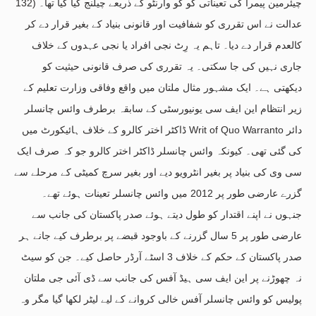
132) چیئرمین پیمرا کی تعیناتی کو کو وارنٹو کے ذریعے چیلنج کیا گیا تھا۔
عدالت نے اس تقرری کو شفافیت اور قانونی بنیاد کے بغیر قرار دے کر
کالعدم قرار دے دیا۔ تاہم یہ رِٹ نجی افراد یا نجی عہدوں کے خلاف
جاری نہیں کی جا سکتی۔ یہ تقرری کی صرف قانونی حیثیت کو
دیکھتی ہے۔ ایک مشہور مثال ملتان میں واقع وفاقی وزارت تعلیم کے
زیر انتظام این ایف سی یونیورسٹی کے سابقہ برطرف وائس چانسلر
ڈاکٹر اختر کالرو کے خلاف ہائیکورٹ میں Writ of Quo Warranto دائر
کی گئی تھی۔ کیونکہ وائس چانسلر ڈاکٹر اختر کالرو جو کہ صرف ایک
سی وی کی بنیاد پر بغیر انٹرویو دیے اور بغیر سرچ کمیٹی کے مرحلے سے
گزرے عارضی طور پر 2012 میں وائس چانسلر تعینات ہوئے تھے۔
جنہوں نے اپنے اقتدار کو طول دیتے ہوئے صدر پاکستان کی جانب سے
عارضی طور پر 5 سال گزرنے کے باوجود قبضے پر برطرف کیے جانے ہر
صدر پاکستان کے حکم کے خلاف 3 اسٹے آرڈر حاصل کیے۔ جن کو سیٹ
نہ چھوڑنے پر این ایف سی ہیڈ آفس کی جانب سے ڈی آئی جی ملتان
پولیس کو وائس چانسلر آفس خالی کروانے کے لیے لیٹر لکھا گیا مگر وہ