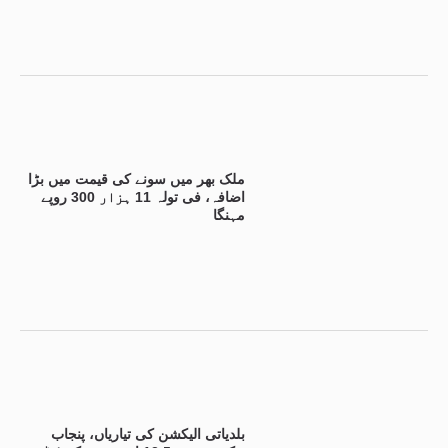
ملک بھر میں سونے کی قیمت میں بڑا
اضافہ، فی تولہ 11 ہزار 300 روپے
مہنگا
بلدیاتی الیکشن کی تیاریاں، پنجاب