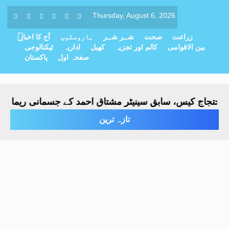
Thursday, August 6, 2026
زراعت
صحت
شہر شہر
ہاروسکوپ
آج کا اخبار
بین الاقوامی
کالم اور تجزیہ
کھیل
اداریہ
ٹیکنالوجی
صفحہ اول
پاکستان
ج کیس، سابق سینیٹر مشتاق احمد کے جسمانی ریمانڈ میں 4 روز کی توسیع
تازہ ترین