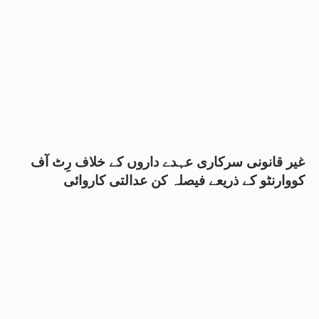
غیر قانونی سرکاری عہدے داروں کے خلاف رِٹ آف
کووارنٹو کے ذریعے فیصلہ کن عدالتی کاروائی