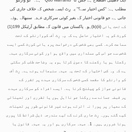
مطلب ہے: “کس اختیار سے؟” یہ رِٹ ایسے شخص کے خلاف جاری کی
جاتی ہے جو قانونی اختیار کے بغیر کوئی سرکاری عہدہ سنبھالے ہوئے
ہو۔ پاکستان میں قانون کے مطابق آرٹیکل 199(1)(b)(ii) کے تحت ہائی
کورٹ کو یہ اختیار حاصل ہے کہ وہ رِٹ آف کووارنٹو کے تحت
سماعت کرے۔ کسی بھی شخص کی درخواست پر، ہائی کورٹ کسی ایسے
شخص سے جو اس کی عملداری میں واقع ہو اور کوئی سرکاری عہدہ
رکھتا ہو یا رکھنے کا دعویٰ کرتا ہو، یہ وضاحت طلب کر سکتی
ہے کہ وہ کس اختیار کے تحت یہ عہدہ سنبھالے ہوئے ہے۔ رِٹ آف
کو وارنٹو کا مقصد کسی شخص کے سرکاری عہدے پر تقرر کے
قانونی جواز کو چیلنج کرنا ہے۔ ایسے افراد کو سرکاری عہدے
پر قبضہ جمانے سے روکنا جو نااہل ہوں یا تقرری اور تعیناتی
کے معیار پر پورا نہ اترتے ہوئے غیر قانونی طور پر تعینات
کیے گئے ہوں۔ رِٹ جاری کرنے کے لیے مندرجہ ذیل شرائط کا پوری
ہونا ضروری ہیں۔ 1۔ عہدہ سرکاری ہو اور یہ عہدہ قانون یا