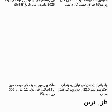
خواتین کے کھانا نہ پکانے کے رجحان
وزیراعظم کی ہدایت پر ایم ڈی کیٹ
پر مولانا طارق جمیل کا ردعمل
2026 ملتوی، نئی تاریخ کا اعلان
بلدیاتی الیکشن کی تیاریاں، پنجاب
ملک بھر میں سونے کی قیمت میں
حکومت سے 12.5 ارب روپے کے فنڈز
بڑا اضافہ، فی تولہ 11 ہزار 300
طلب
روپے مہنگا
تازہ ترین