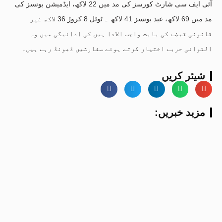
آئی ایف سی شارٹ کورسز کی مد میں 22 لاکھ، ایڈمیشن بونسز کی
مد میں 69 لاکھ، عید بونسز 41 لاکھ ۔ ٹوٹل 8 کروڑ 36 لاکھ غیر
قانونی قبضے کی بابت واجب الادا ہیں کی ادائیگی میں وہ
التوائی حربے اختیار کرتے ہوئے سفارشیں ڈھونڈ رہے ہیں۔
شیئر کریں
:مزید خبریں