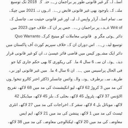
اسٹے لے کر غیر قانونی طور پر براجمان رہے حتہ کہ 2018 تک توسیع
ملنے کے باوجود بھی غیر قانونی قابض رہے۔ انہوں نے 2021 میں چپکے
سے تمام اسٹے آرڈر واپس لے لیے اور غیر قانونی حیثیت سے چانسل کے
عہدے پر براجمان رہے۔ جس پر ان کے خلاف جون 2023 میں Writ of
Quo Warranto دائر ہوئی مگر وہ قانونی معاملات کو مینیج کرکے
توسیع لیتے رہے۔ اس دوران ان کے خلاف سپریم کورٹ آف پاکستان میں
دائر ایک مشہور کیس میں قاضی فائز عیسیٰ نے ان کو غیر قانونی قرار
دیتے ہوئے ان سے 6 سال 4 ماہ کی ریکوری کا بھی حکم جاری کیا جو
فی الحال پراسیس میں ہے۔ ان 6 سال 4 ماہ میں غیر قانونی اور برے
طریقے سے برطرف ہونے والے وائس چانسلر ڈاکٹر اختر کالرو تنخواہوں
کی مد میں 3 کروڑ 62 لاکھ، لیو انکیشمنٹ کی مد میں 68 لاکھ، تفریح
الاؤنس 37 لاکھ، پٹرول 45 لاکھ، بجلی کے بلز 45 لاکھ، میڈیکل 42
لاکھ، موبائل بل 4 لاکھ، سفر کے اخراجات کی مد میں 27 لاکھ، انٹری
ٹیسٹ کی مد میں 1 لاکھ، پینشن کی مد میں 21 لاکھ، ایم ایس
معاوضے کی مد میں 20 لاکھ، ٹیکنالوجی معاوضے کی مد میں 38 لاکھ،