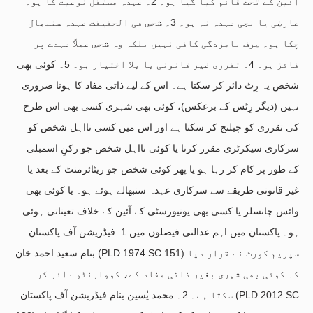
آئین کے تحت قائم کیا گیا ہو۔ 2۔ عہدہ مستقل نوعیت کا ہو۔
عارضی یا نجی عہدہ نہ ہو۔ 3۔ شخص فی الحقیقت عہدہ سنبھال
چکا ہو۔ صرف نامزدگی کافی نہیں بلکہ وہ شخص عملاً عہدے پر
فائز ہو۔ 4۔ تقرری غیر قانونی یا بلا اختیار ہو۔ 5۔ کوئی بھی
شخص یہ رِٹ دائر کر سکتا ہے۔ اس کے لیے ذاتی مفاد کا ہونا ضروری
نہیں (دیگر رِٹس کے برعکس)، کوئی بھی شہری کسی بھی اس طرح
کی تقرری کو چیلنج کر سکتا ہے اور اس میں کسی نااہل شخص کو
سرکاری سیکرٹری مقرر کرنا یا کوئی نااہل شخص جو رکنِ اسمبلی
کے طور پر کام کر رہا ہو یا پھر کوئی شخص جو ریٹائرمنٹ کے بعد یا
غیر قانونی طریقے سے سرکاری عہدہ سنبھالے ہوئے ہو۔ یا کوئی بھی
وائس چانسلر یا کسی بھی یونیورسٹی کے آئین کے خلاف تعیناتی ہوئی
ہو۔ پاکستان میں اہم عدالتی فیصلوں میں 1. فیڈریشن آف پاکستان
بنام سعید احمد خان (PLD 1974 SC 151) سپریم کورٹ نے قرار دیا
کہ کوئی بھی شہری بغیر ذاتی مفاد کے، کووارنٹو دائر کر
سکتا ہے۔ 2۔ محمد یٰسین بنام فیڈریشن آف پاکستان (PLD 2012 SC