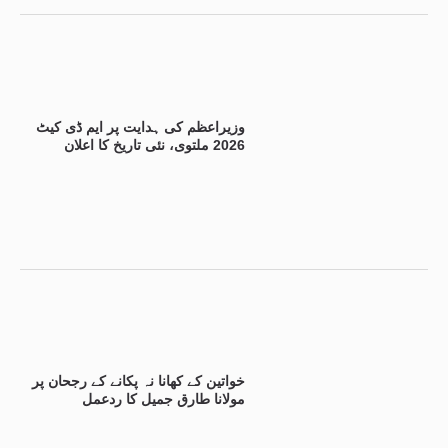
وزیراعظم کی ہدایت پر ایم ڈی کیٹ
2026 ملتوی، نئی تاریخ کا اعلان
خواتین کے کھانا نہ پکانے کے رجحان پر
مولانا طارق جمیل کا ردعمل