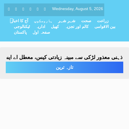
Wednesday, August 5, 2026
زراعت
صحت
شہر شہر
ہاروسکوپ
آج کا اخبار
بین الاقوامی
کالم اور تجزیہ
کھیل
اداریہ
ٹیکنالوجی
صفحہ اول
پاکستان
ہنی معذور لڑکی سے مبینہ زیادتی کیس، معطل اے ایس آئی چ
تازہ ترین