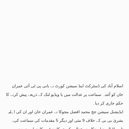
اسلام آباد کی ڈسٹرکٹ اینڈ سیشن کورٹ نے بانی پی ٹی آئی عمران
خان کو آئندہ سماعت پر عدالت میں یا ویڈیو لنک کے ذریعے پیش کرنے کا
حکم جاری کر دیا۔
ایڈیشنل سیشن جج محمد افضل مجوکا نے عمران خان اور ان کی اہلیہ
بشریٰ بی بی کے خلاف 9 مئی اور دیگر 5 مقدمات کی سماعت کی،
تاہم اڈیالہ جیل حکام نے عدالت کے شوکاز نوٹس کا جواب جمع نہیں