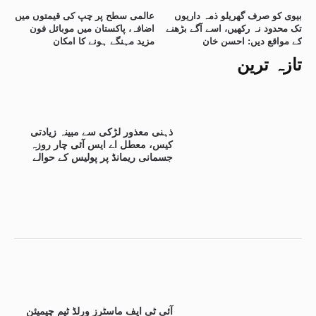
بیوی کو صرف گھریلو ذمہ داریوں
عالمی سطح پر چپ کی قیمتوں میں
تک محدود نہ رکھیں، اسے آگے بڑھنے
اضافہ، پاکستان میں موبائل فون
کے مواقع دیں: احسن خان
مزید مہنگے ہونے کا امکان
تازہ ترین
ذہنی معذور لڑکی سے مبینہ زیادتی
کیس، معطل اے ایس آئی چار روزہ
جسمانی ریمانڈ پر پولیس کے حوالے
آئی ٹی ایف ماسٹرز ورلڈ ٹیم چیمپئن