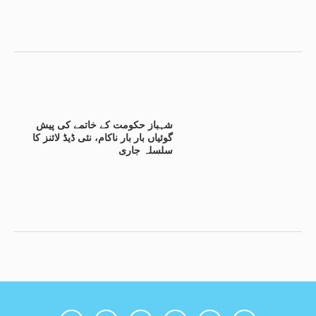
شہباز حکومت کے خاتمے کی پیش
گوئیاں بار بار ناکام، نئی ڈیڈ لائنز کا
سلسلہ جاری