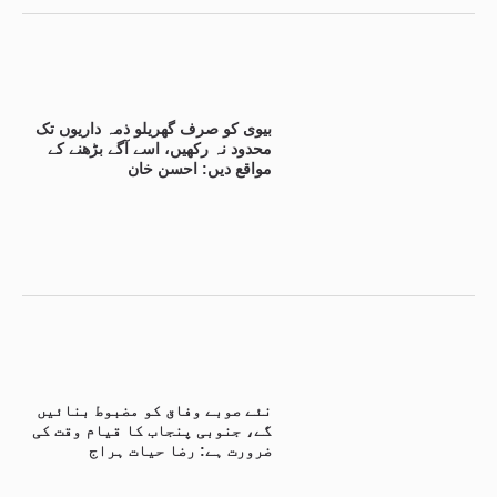
بیوی کو صرف گھریلو ذمہ داریوں تک
محدود نہ رکھیں، اسے آگے بڑھنے کے
مواقع دیں: احسن خان
نئے صوبے وفاق کو مضبوط بنائیں
گے، جنوبی پنجاب کا قیام وقت کی
ضرورت ہے: رضا حیات ہراج