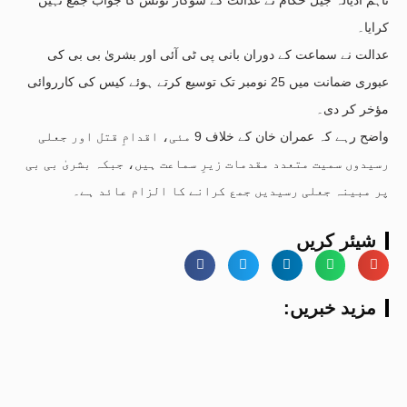
کرایا۔
عدالت نے سماعت کے دوران بانی پی ٹی آئی اور بشریٰ بی بی کی
عبوری ضمانت میں 25 نومبر تک توسیع کرتے ہوئے کیس کی کارروائی
مؤخر کر دی۔
واضح رہے کہ عمران خان کے خلاف 9 مئی، اقدامِ قتل اور جعلی
رسیدوں سمیت متعدد مقدمات زیرِ سماعت ہیں، جبکہ بشریٰ بی بی
پر مبینہ جعلی رسیدیں جمع کرانے کا الزام عائد ہے۔
شیئر کریں
:مزید خبریں