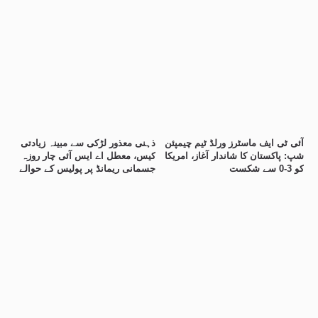
آئی ٹی ایف ماسٹرز ورلڈ ٹیم چیمپئن
ذہنی معذور لڑکی سے مبینہ زیادتی
شپ: پاکستان کا شاندار آغاز، امریکا
کیس، معطل اے ایس آئی چار روزہ
کو 3-0 سے شکست
جسمانی ریمانڈ پر پولیس کے حوالے