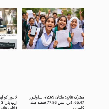
میٹرک نتائج: ملتان 72.65، بہاولپور
65.47، ڈیرہ میں 77.86 فیصد طلبہ
کامیاب
فائلیں غائب