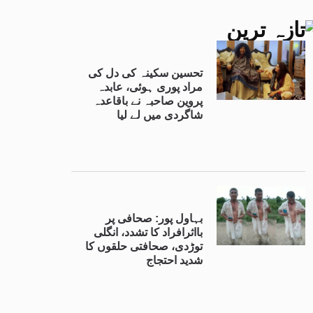
تازہ ترین
تحسین سکینہ کی دل کی
مراد پوری ہوئی، عابدہ
پروین صاحبہ نے باقاعدہ
شاگردی میں لے لیا
بہاول پور: صحافی پر
بااثرافراد کا تشدد، انگلی
توڑدی، صحافتی حلقوں کا
شدید احتجاج