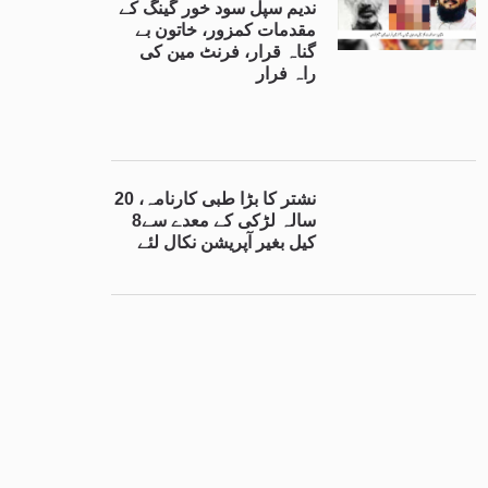
ندیم سپل سود خور گینگ کے
مقدمات کمزور، خاتون بے
گناہ قرار، فرنٹ مین کی
راہ فرار
نشتر کا بڑا طبی کارنامہ، 20
سالہ لڑکی کے معدے سے8
کیل بغیر آپریشن نکال لئے