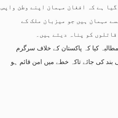
 گیا ہے کہ افغان مہمان اپنے وطن واپس
سے مہمان ہیں جو میزبان ملک کے
قاتلوں کو پناہ دیتے ہیں۔
البہ کیا کہ پاکستان کے خلاف سرگرم
ند کی جائے تاکہ خطے میں امن قائم ہو