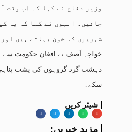
وزیر دفاع نے کہا کہ اب وقت آ
جائیں۔ انہوں نے کہا کہ یہ کی
شہریوں کا خون بہاتے ہیں اور 
خواجہ آصف نے افغان حکومت سے مط
دہشت گرد گروہوں کی پشت پناہی ب
سکے۔
شیئر کریں
:مزید خبریں