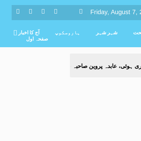
Friday, August 7,
ت
شہر شہر
ہاروسکوپ
آج کا اخبار
صفحہ اول
ابدہ پروین صاحبہ نے باقاعدہ شاگردی میں لے لیا
تحسین
-