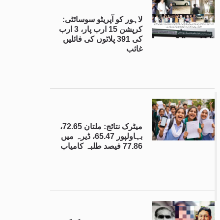
لاہور کو آپریٹو سوسائٹی:
کرپشن 15 ارب پار، 3 ارب
کی 391 پلاٹوں کی فائلیں
غائب
میٹرک نتائج: ملتان 72.65،
بہاولپور 65.47، ڈیرہ میں
77.86 فیصد طلبہ کامیاب