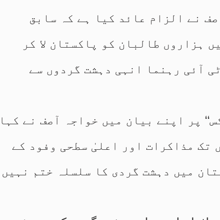
صف نے الزام عائد کیا ہے کہ سابق
ں ہزاروں طالبان کو پاکستان لا کر
ٹی آئی رہنما انہی دہشت گردوں سے
س‘‘ پر اپنے بیان میں خواجہ آصف نے کہا
 تک مذاکرات اور اعلیٰ سطحی وفود کے
ان میں دہشت گردی کا سلسلہ ختم نہیں