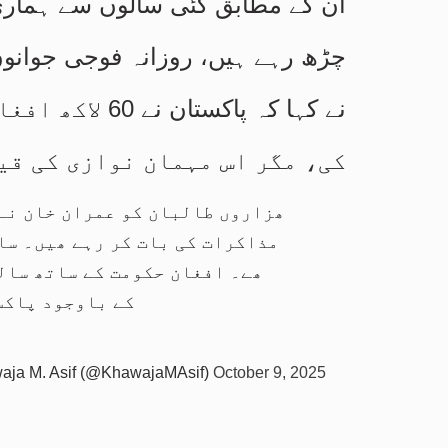
ان کے مطابق کئی سالوں سے ہماری
چڑھ رہے ہیں، روزانہ فوجی جوانوں
نے کہا کہ پاکس
کی، مگر اس مہمان نوازی کی قی
مذاکرات کی بات کر رہے ھیں۔ سا
ھے۔ افغان حکومت کے ساتھ سال
کے باوجود پاکس
ja M. Asif (@KhawajaMAsif)
October 9, 2025