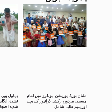
ملتان بورڈ: پوزیشن ہولڈرز میں امام
بہاول پور: 
مسجد، مزدور، رکشہ ڈرائیور کے بچے
تشدد، انگل
اور یتیم طلبہ شامل
شدید احتجا