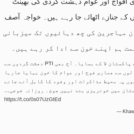
 افواج اور عوام دہشت گردی کی بھینٹ
 کے جنازے اٹھائے جا رہے ہیں۔ خواجہ آصف
تان نے 60 لاکھ افغان مہاجرین کی چھ دہائیوں تک میزبانی
مت ہم اپنے خون سے ادا کر رہے ہیں۔
ھزاروں طالبان کو عمران خان نے پاکستان لا کے بسایا۔ آج بھی PTI دھشت گردوں سے
لوں سے ھماری فوج اور عوام کا خون بہایا جارہا
وں پہ محیط مذاکرات اور وفود کا کابل آنے جانے
تان میں خونریزی بند نہیں ھوئ۔ روزانہ فوجی…
https://t.co/0s07UzGtEd
— Khawa