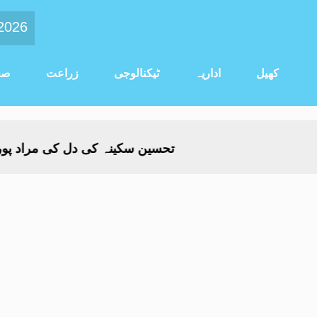
 2026
کھیل
اداریہ
ٹیکنالوجی
زراعت
صح
تحسین سکینہ کی دل کی مراد پوری ہوئی، ع