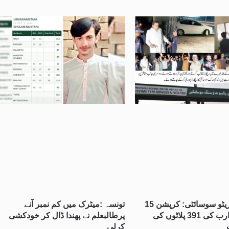
لاہور کو آپریٹو سوسائٹی: کرپشن 15
تونسہ :میٹرک میں کم نمبر آنے
ارب پار، 3 ارب کی 391 پلاٹوں کی
پرطالبعلم نے پھندا ڈال کر خودکشی
کرلی