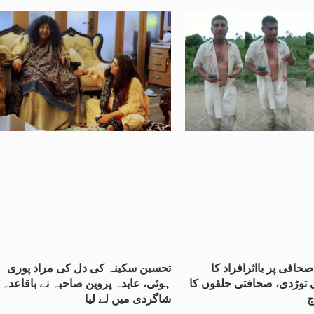
صحافی پر بااثرافراد کا
تحسین سکینہ کی دل کی مراد پوری
ی توڑدی، صحافتی حلقوں کا
ہوئی، عابدہ پروین صاحبہ نے باقاعدہ
ج
شاگردی میں لے لیا