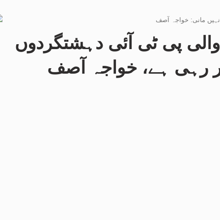
 والی پی ٹی آئی دہشتگردوں
ر رہی ہے، خواجہ آصف