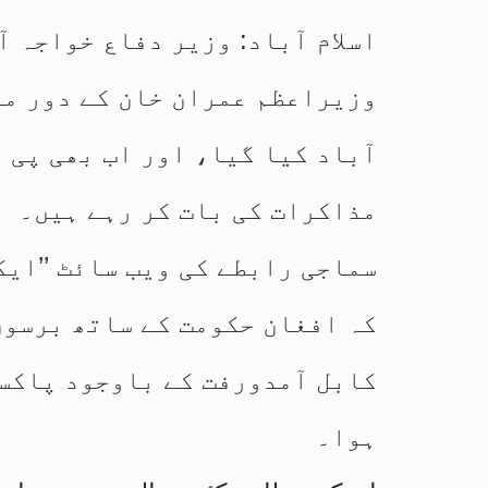
اسلام آباد: وزیر دفاع خواجہ آ
وزیراعظم عمران خان کے دور می
آباد کیا گیا، اور اب بھی پی 
مذاکرات کی بات کر رہے ہیں۔
سماجی رابطے کی ویب سائٹ ’’ایک
کہ افغان حکومت کے ساتھ برسوں
کابل آمدورفت کے باوجود پاکست
ہوا۔