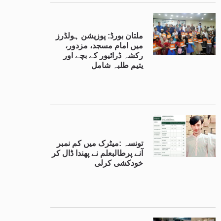
ملتان بورڈ: پوزیشن ہولڈرز
میں امام مسجد، مزدور،
رکشہ ڈرائیور کے بچے اور
یتیم طلبہ شامل
تونسہ :میٹرک میں کم نمبر
آنے پرطالبعلم نے پھندا ڈال کر
خودکشی کرلی