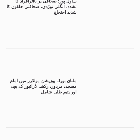
بہاول پور: صحافی پر بااثرافراد کا
تشدد، انگلی توڑدی، صحافتی حلقوں کا
شدید احتجاج
ملتان بورڈ: پوزیشن ہولڈرز میں امام
مسجد، مزدور، رکشہ ڈرائیور کے بچے
اور یتیم طلبہ شامل