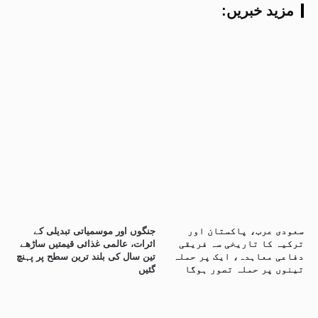
:مزید خبریں
سعودی عرب، پاکستان اور
جنگوں اور موسمیاتی تبدیلی کے
ترکیہ کا تاریخی سہ فریقی
اثرات، عالمی غذائی قیمتیں ساڑھے
دفاعی معاہدہ، ایک پر حملہ
تین سال کی بلند ترین سطح پر پہنچ
تینوں پر حملہ تصور ہوگا
گئیں