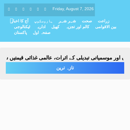
Friday, August 7, 2026
زراعت
صحت
شہر شہر
ہاروسکوپ
آج کا اخبار
بین الاقوامی
کالم اور تجزیہ
کھیل
اداریہ
ٹیکنالوجی
صفحہ اول
پاکستان
اور موسمیاتی تبدیلی کے اثرات، عالمی غذائی قیمتیں ساڑھے 
تازہ ترین