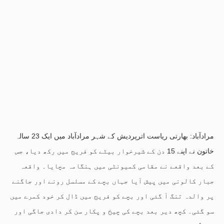
مرادآباد: بھارتی ریاست اترپردیش کے شہر مرادآباد میں ایک 23 سالہ
خاتون نے اپنے 15 دن کے شیرخوار بیٹے کو فریج میں رکھ دیا، جس
کے بعد واقعے نے مقامی کمیونٹی میں ہنگامہ مچایا۔ واقعہ
جبار کالونی میں پیش آیا جہاں بچے کے مسلسل رونے اور جاگنے
پر والدہ تنگ آ گئی اور بچے کو فریج میں ڈال کر خود کمرے میں
سو گئی۔ کچھ دیر بعد بچے کی چیخ و پکار سن کر دادی جاگی اور