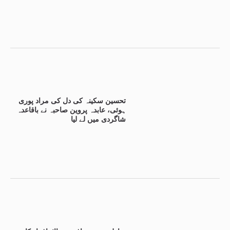
تحسین سکینہ کی دل کی مراد پوری
ہوئی، عابدہ پروین صاحبہ نے باقاعدہ
شاگردی میں لے لیا