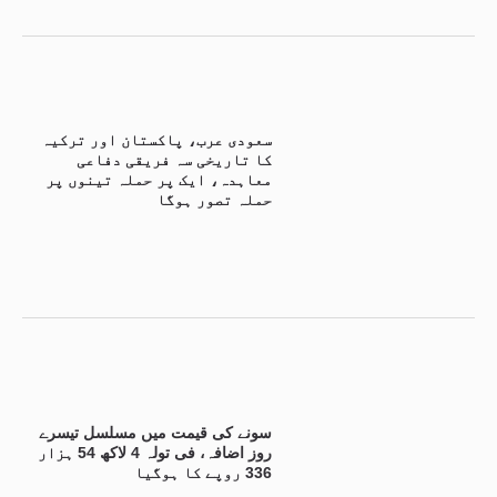
سعودی عرب، پاکستان اور ترکیہ
کا تاریخی سہ فریقی دفاعی
معاہدہ، ایک پر حملہ تینوں پر
حملہ تصور ہوگا
سونے کی قیمت میں مسلسل تیسرے
روز اضافہ، فی تولہ 4 لاکھ 54 ہزار
336 روپے کا ہوگیا