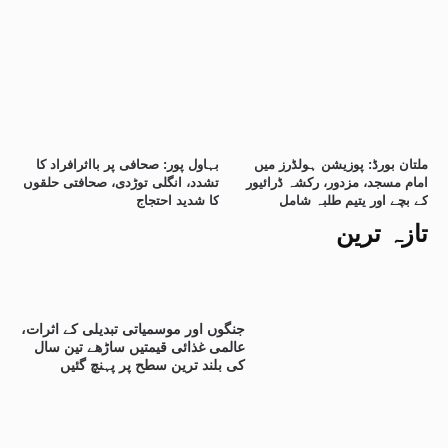
ملتان بورڈ: پوزیشن ہولڈرز میں
بہاول پور: صحافی پر بااثرافراد کا
امام مسجد، مزدور، رکشہ ڈرائیور
تشدد، انگلی توڑدی، صحافتی حلقوں
کے بچے اور یتیم طلبہ شامل
کا شدید احتجاج
تازہ ترین
جنگوں اور موسمیاتی تبدیلی کے اثرات،
عالمی غذائی قیمتیں ساڑھے تین سال
کی بلند ترین سطح پر پہنچ گئیں