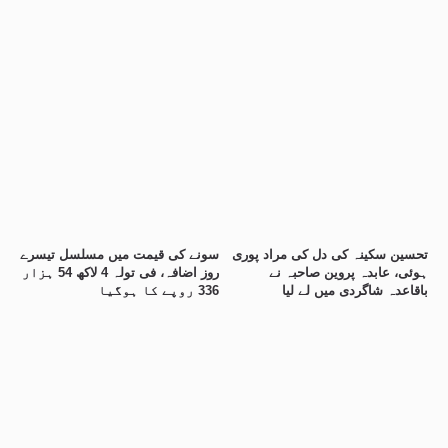
تحسین سکینہ کی دل کی مراد پوری
سونے کی قیمت میں مسلسل تیسرے
ہوئی، عابدہ پروین صاحبہ نے
روز اضافہ، فی تولہ 4 لاکھ 54 ہزار
باقاعدہ شاگردی میں لے لیا
336 روپے کا ہوگیا