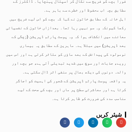
فوراً بچے کو فریج سے نکال کر اسپتال پہنچایا۔ ڈاکٹرز کے
مطابق بچہ اب محفوظ اور خطرے سے باہر ہے۔
اہل خانہ کے مطابق خاتون نے کہا کہ بچے کو اس لیے فریج میں
رکھا کیونکہ وہ سو نہیں رہا تھا۔ بعدازاں خاتون کے نفسیاتی
معائنے میں انکشاف ہوا کہ وہ پوسٹ پارٹم ڈپریشن (زچگی کے
بعد ڈپریشن) میں مبتلا ہے۔ ماہرین کے مطابق یہ بیماری
نومولود کی پیدائش کے بعد ماؤں کو متاثر کرتی ہے اور اس میں
رویے، جذبات اور سوچ میں شدید تبدیلی آتی ہے، جو بچے اور
والدہ دونوں کی دیکھ بھال پر منفی اثر ڈال سکتی ہے۔
یہ واقعہ پوسٹ پارٹم ڈپریشن کے شعور کی اہمیت کو اجاگر
کرتا ہے اور معاشرتی سطح پر ماں اور بچے کی صحت کے لیے
مناسب مدد کی ضرورت کو ظاہر کرتا ہے۔
شیئر کریں