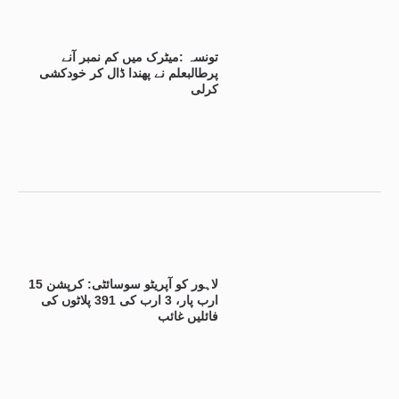
تونسہ :میٹرک میں کم نمبر آنے
پرطالبعلم نے پھندا ڈال کر خودکشی
کرلی
لاہور کو آپریٹو سوسائٹی: کرپشن 15
ارب پار، 3 ارب کی 391 پلاٹوں کی
فائلیں غائب