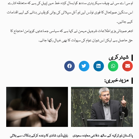
او سی اے سی نے چیف سیکریٹری سندھ کو ارسال کردہ خط میں اپیل کی ہے کہ متعلقہ ادارے
اس سنگین صورتحال کا فوری نوٹس لیں اور آئل سپلائی کی روانی کو یقینی بنانے کے لیے اقدامات
کیے جائیں۔
ادھر صوبائی وزیر اطلاعات شرجیل میمن نے کہا ہے کہ سیاسی جماعتوں کو پرامن احتجاج کا
حق حاصل ہے لیکن اس دوران عوام کی سہولت کا بھی خیال رکھا جائے۔
شیئر کریں
:مزید خبریں
پاکستان اور ترکیہ کے ساتھ دفاعی معاہدہ سعودی
راولپنڈی: شادی کا وعدہ کرکے بنکاک سے بلائی