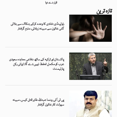
قرار دے دیا
تازہ ترین
راولپنڈی: شادی کا وعدہ کرکے بنکاک سے بلائی
گئی خاتون سے مبینہ زیادتی، ملزم گرفتار
پاکستان اور ترکیہ کے ساتھ دفاعی معاہدہ سعودی
عرب کو مکمل تحفظ نہیں دے گا: ایرانی رکن
پارلیمنٹ
پی ٹی آئی رہنما عبداللہ طاہر قتل کیس، مبینہ
سہولت کار خاتون گرفتار