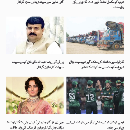
عرب کو مکمل تحفظ نہیں دے گا: ایرانی رکن
گئی خاتون سے مبینہ زیادتی، ملزم گرفتار
پارلیمنٹ
گڈز ٹرانسپورٹ اتحاد کی ملک گیر غیرمعینہ ہڑتال
پی ٹی آئی رہنما عبداللہ طاہر قتل کیس، مبینہ
شروع، حکومت سے مذاکرات کا انتظار
سہولت کار خاتون گرفتار
قومی کرکٹرز کو غیر ملکی لیگز میں شرکت کے لیے
جین زی کو ’گٹر جنریشن‘ کہنے والی کنگنا رناوت کا
این او سی جاری
مؤقف بدل گیا، نوجوانوں کو ملک کی بڑی طاقت