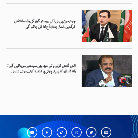
چیئرمین پی ٹی آئی بیرسٹر گوہر کی والدہ انتقال
کرگئیں، نماز جنازہ آج ادا کی جائے گی
’الٹی گنتی کرنے والے خود بھی سیدھے ہوجائیں گے‘،
رانا ثنا اللہ کا پیپلز پارٹی پر تنقید کرتے ہوئے دعویٰ