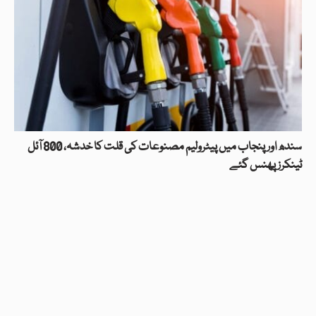
سندھ اور پنجاب میں پیٹرولیم مصنوعات کی قلت کا خدشہ، 800 آئل
ٹینکرز پھنس گئے