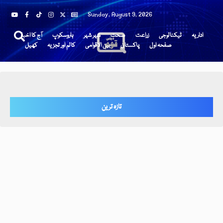
Sunday, August 9, 2026
اداریہ
ٹیکنالوجی
زراعت
صحت
شہر شہر
ہاروسکوپ
آج کا اخبار
صفحہ اول
پاکستان
بین الاقوامی
کالم اور تجزیہ
کھیل
تازہ ترین