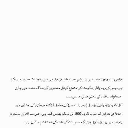
کراچی: سندھ اور پنجاب میں پیٹرولیم مصنوعات کی فراہمی میں رکاوٹ کا خطرہ پیدا ہوگیا
ہے، جس کی وجہ وفاقی حکومت کے متنازع کینال منصوبے کے خلاف سندھ میں جاری
احتجاج اور سڑکوں کی بندش بتائی جا رہی ہے۔
آئل کمپنیز ایڈوائزری کونسل (او سی اے سی) کے مطابق لاڑکانہ اور سکھر کے علاقوں میں
احتجاجی دھرنوں کے سبب تقریباً 800 آئل ٹینکرز پھنس گئے ہیں، جس سے اندرون سندھ اور
پنجاب میں پیٹرول، ڈیزل اور دیگر مصنوعات کی قلت کے خدشات بڑھ گئے ہیں۔