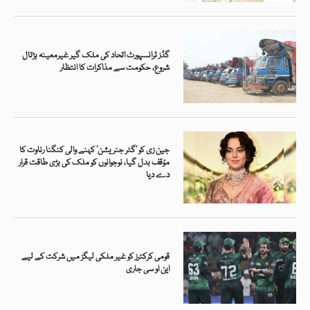
گڈز ٹرانسپورٹ اتحاد کی ملک گیر غیرمعینہ ہڑتال
شروع، حکومت سے مذاکرات کا انتظار
جین زی کو ’گٹر جنریشن‘ کہنے والی کنگنا رناوت کا
مؤقف بدل گیا، نوجوانوں کو ملک کی بڑی طاقت قرار
دے دیا
قومی کرکٹرز کو غیر ملکی لیگز میں شرکت کے لیے
این او سی جاری