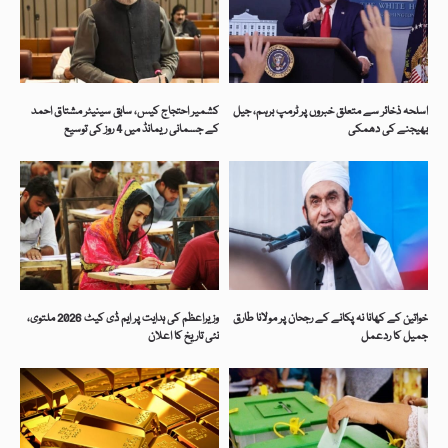
اسلحہ ذخائر سے متعلق خبروں پر ٹرمپ برہم، جیل
کشمیر احتجاج کیس، سابق سینیٹر مشتاق احمد
بھیجنے کی دھمکی
کے جسمانی ریمانڈ میں 4 روز کی توسیع
خواتین کے کھانا نہ پکانے کے رجحان پر مولانا طارق
وزیراعظم کی ہدایت پر ایم ڈی کیٹ 2026 ملتوی،
جمیل کا ردعمل
نئی تاریخ کا اعلان