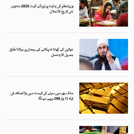
وزیراعظم کی ہدایت پر ایم ڈی کیٹ 2026 ملتوی،
نئی تاریخ کا اعلان
خواتین کے کھانا نہ پکانے کے رجحان پر مولانا طارق
جمیل کا ردعمل
ملک بھر میں سونے کی قیمت میں بڑا اضافہ، فی
تولہ 11 ہزار 300 روپے مہنگا