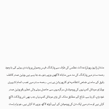
ملتان (نیوز رپورٹر) عدالت عظمیٰ کی طرف سے پارکنگ فیس وصولی پر پابندی ہونے کے با وجود
رحمہ سنٹر میں پارکنگ کی مد میں ماہانہ لاکھوں روپے بٹورے جا رہے ہیں۔یونین صدر کاشف
رفیق کے سامنے ضلعی انتظامیہ اور کارپوریشن بے بس ۔ رحمہ سنٹر میں نصب تمام تشہیری
بورڈز اور موبائل کمپنیوں کی پروموشنل سرگرمیوں سے حاصل ہونے والی خطیر رقم یونین صدر
خود ہڑپ کر رہا ہے۔ ذرائع کے مطابق ملک کی بڑی موبائل کمپنیاں جب بھی نئی پراڈکٹ لانچ
کرتی ہیں تو سنٹر میں ایک دن کی پروموشن کے لیے ڈیڑھ لاکھ روپے ادا کرتی ہیں، جو براہِ راست