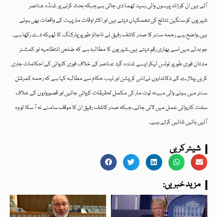
آتے ہیں ان کو زائد پیسوں والی رسید تھما دی جاتی ہےجبکہ بحث کرنے پر غنڈہ عناصر
شہریوں کو سنگین نتائج کی دھمکیاں دیتے ہیں اور اکثر اوقات مارپیٹ کے واقعات بھی ہوئے
ہیں۔واضع رہے رحمہ سنٹر کا صدر کاشف رفیق نے ناجائز طور پر پارکنگ کا ٹھیکہ دے رکھا ہے۔
جو بدلے میں اسے بھاری رقم دیتے ہیں۔شہریوں کا مطالبہ ہے کہ ضلعی انتظامیہ اور کمشنر
ملتان فوری طور پر نوٹس لیکر ایسے غندہ گرد عناصر کے خلاف فوری کاروائی کے احکامات جاری
کریں۔پلازے کے دکانداروں نےانٹی کرپشن اور نیب حکام سے مطالبہ کیا ہے کہ رحمہ کمرشل
سنٹر میں ہونے والی مبینہ لوٹ مار کی مکمل تحقیقات کروائی جائیں اور قصورواروں کے خلاف
سخت کارروائی عمل میں لائی جائے۔جبکہ صدر کاشف رفیق ان کا موقف سامنے نہ آ سکا تو وہ
آئیں بائیں شائیں کرتے رہے۔
شیئر کریں
:مزید خبریں