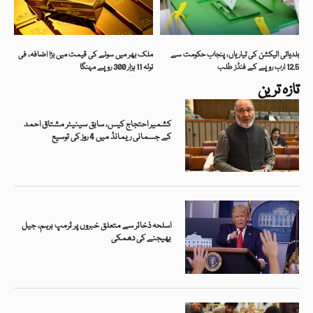
بلدیاتی الیکشن کی تیاریاں، پنجاب حکومت سے
ملک بھر میں سونے کی قیمت میں بڑا اضافہ، فی
12.5 ارب روپے کے فنڈز طلب
تولہ 11 ہزار 300 روپے مہنگا
تازہ ترین
کشمیر احتجاج کیس، سابق سینیٹر مشتاق احمد
کے جسمانی ریمانڈ میں 4 روز کی توسیع
اسلحہ ذخائر سے متعلق خبروں پر ٹرمپ برہم، جیل
بھیجنے کی دھمکی