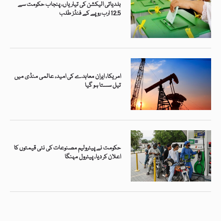
بلدیاتی الیکشن کی تیاریاں، پنجاب حکومت سے
12.5 ارب روپے کے فنڈز طلب
امریکا، ایران معاہدے کی امید، عالمی منڈی میں
تیل سستا ہو گیا
حکومت نے پیٹرولیم مصنوعات کی نئی قیمتوں کا
اعلان کر دیا، پیٹرول مہنگا