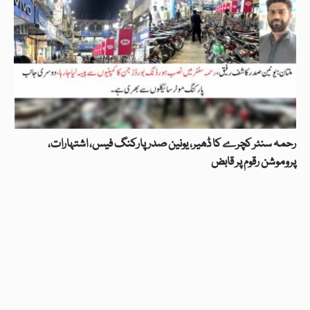
رحمہ سنٹر کچرے کا ڈھیر، یونین صدر پارکنگ فیس، اشتہارات،
پروموشن رقوم پر قابض