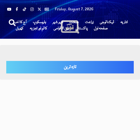
Friday, August 7, 2026
اداریہ
ٹیکنالوجی
زراعت
صحت
شہر شہر
ہاروسکوپ
آج کا اخبار
صفحہ اول
پاکستان
بین الاقوامی
کالم اور تجزیہ
کھیل
تازہ ترین