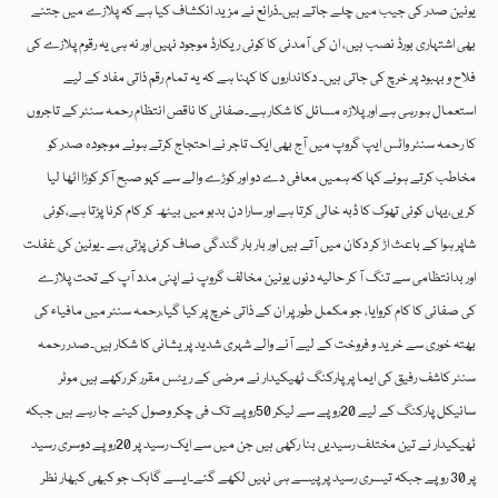
یونین صدر کی جیب میں چلے جاتے ہیں۔ذرائع نے مزید انکشاف کیا ہے کہ پلازے میں جتنے
بھی اشتہاری بورڈ نصب ہیں، ان کی آمدنی کا کوئی ریکارڈ موجود نہیں اور نہ ہی یہ رقوم پلازے کی
فلاح و بہبود پر خرچ کی جاتی ہیں۔ دکانداروں کا کہنا ہے کہ یہ تمام رقم ذاتی مفاد کے لیے
استعمال ہو رہی ہے اور پلازہ مسائل کا شکار ہے۔صفائی کا ناقص انتظام رحمہ سنٹر کے تاجروں
کا رحمہ سنٹر واٹس ایپ گروپ میں آج بھی ایک تاجر نے احتجاج کرتے ہوئے موجودہ صدر کو
مخاطب کرتے ہوئے کہا کہ ہمیں معافی دے دو اور کوڑے والے سے کہو صبح آکر کوڑا اٹھا لیا
کریں،یہاں کوئی تھوک کا ڈبہ خالی کرتا ہے اور سارا دن بدبو میں بیٹھ کر کام کرنا پڑتا ہے،کوئی
شاپر ہوا کے باعث اڑ کر دکان میں آتے ہیں اور بار بار گندگی صاف کرنی پڑتی ہے ۔یونین کی غفلت
اور بدانتظامی سے تنگ آ کر حالیہ دنوں یونین مخالف گروپ نے اپنی مدد آپ کے تحت پلازے
کی صفائی کا کام کروایا، جو مکمل طور پر ان کے ذاتی خرچ پر کیا گیا،رحمہ سنٹر میں مافیاء کی
بھتہ خوری سے خرید و فروخت کے لیے آنے والے شہری شدید پریشانی کا شکار ہیں۔صدر رحمہ
سنٹر کاشف رفیق کی ایما پر پارکنگ ٹھیکیدار نے مرضی کے ریٹس مقرر کر رکھے ہیں موٹر
سائیکل پارکنگ کے لیے 20روپے سے لیکر 50روپے تک فی چکر وصول کیئے جا رہے ہیں جبکہ
ٹھیکیدار نے تین مختلف رسیدیں بنا رکھی ہیں جن میں سے ایک رسید پر 20روپے دوسری رسید
پر 30 روپے جبکہ تیسری رسید پر پیسے ہی نہیں لکھے گئے۔ایسے گاہک جو کبھی کبھار نظر