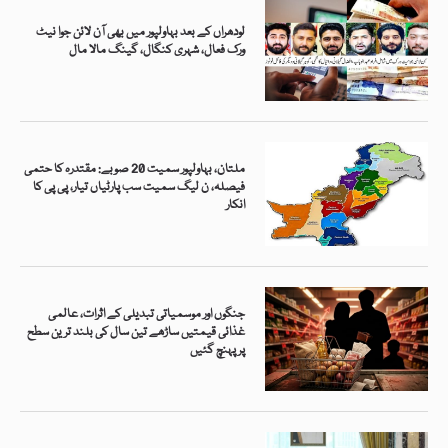
لودھراں کے بعد بہاولپور میں بھی آن لائن جوا نیٹ
ورک فعال، شہری کنگال، گینگ مالا مال
ملتان، بہاولپور سمیت 20 صوبے: مقتدرہ کا حتمی
فیصلہ، ن لیگ سمیت سب پارٹیاں تیار، پی پی کا
انکار
جنگوں اور موسمیاتی تبدیلی کے اثرات، عالمی
غذائی قیمتیں ساڑھے تین سال کی بلند ترین سطح
پر پہنچ گئیں