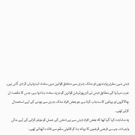
دبئی میں سفری پابندیوں اور ملک بدری سے متعلق قوانین میں سخت تبدیلیاں کر دی گئی ہیں۔
عرب میڈیا کے مطابق دبئی نے ڈی پورٹیشن قوانین کو مزید سخت بنا دیا ہے، جس کا مقصد ان
چالاکیوں اور بہانوں کا سدباب کرنا ہے جو بعض افراد ملک بدری سے بچنے کے لیے استعمال
کرتے تھے۔
یہ مشاہدہ کیا گیا تھا کہ بعض افراد دبئی سے بے دخلی کے عمل کو مؤخر کرانے کے لیے مالی
واجبات، جیسے فرضی قرضوں کا بہانہ بنا کر قانونی سقم سے فائدہ اٹھاتے تھے۔