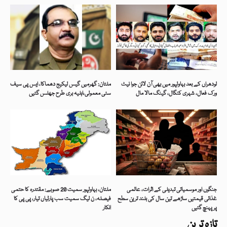
لودھراں کے بعد بہاولپور میں بھی آن لائن جوا نیٹ
ملتان: گھرمیں گیس لیکیج دھماکا، ایس پی سیف
ورک فعال، شہری کنگال، گینگ مالا مال
سٹی معمولی،اہلیہ بری طرح جھلس گئیں
جنگوں اور موسمیاتی تبدیلی کے اثرات، عالمی
ملتان، بہاولپور سمیت 20 صوبے: مقتدرہ کا حتمی
غذائی قیمتیں ساڑھے تین سال کی بلند ترین سطح
فیصلہ، ن لیگ سمیت سب پارٹیاں تیار، پی پی کا
پر پہنچ گئیں
انکار
تازہ ترین