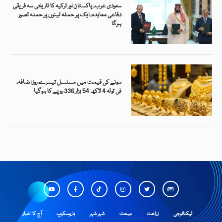
سعودی عرب، پاکستان اور ترکیہ کا تاریخی سہ فریقی
دفاعی معاہدہ، ایک پر حملہ تینوں پر حملہ تصور
ہوگا
سونے کی قیمت میں مسلسل تیسرے روز اضافہ،
فی تولہ 4 لاکھ 54 ہزار 336 روپے کا ہوگیا
ٹیکنالوجی
زراعت
صحت
شہر شہر
ہاروسکوپ
آج کا اخبار