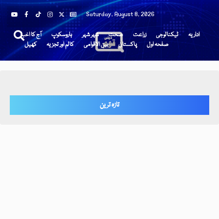
Saturday, August 8, 2026
اداریہ
ٹیکنالوجی
زراعت
صحت
شہر شہر
ہاروسکوپ
آج کا اخبار
صفحہ اول
پاکستان
بین الاقوامی
کالم اور تجزیہ
کھیل
تازہ ترین