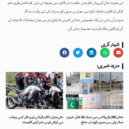
اس صورتِ حال کے پیش نظر دبئی حکومت نے قانون میں موجود اس نرمی کو مکمل طور پر ختم
کرکے نیا قانون متعارف کرایا ہے، جو ایسے حربوں کو ہمیشہ کے لیے روک دے گا۔
مزید برآں، دبئی نے ایک خصوصی عدالتی کمیٹی تشکیل دی ہے جو ان معاملات کا جائزہ لے
گی اور قانونی نظام کو مزید مضبوط بنائے گی۔
شیئر کریں
:مزید خبریں
ملتان 395 واٹر پلانٹس میں صرف 20 فعال، شہری
مالی بحران، ناکارہ بائیکس اور وسائل کمی، پنجاب
صاف پانی سے محروم، ڈیڑھ ارب ضائع
میں ڈولفن فورس ختم کرنےکافیصلہ