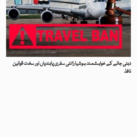
دبئی جانے کے خواہشمند ہوشیار! نئی سفری پابندیاں اور سخت قوانین
نافذ