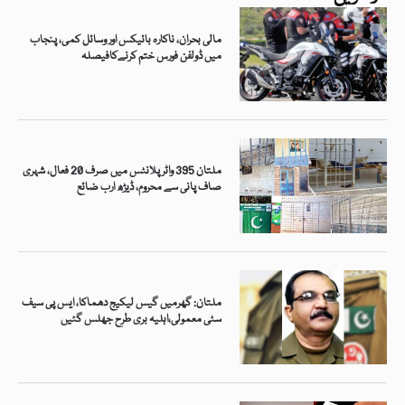
مالی بحران، ناکارہ بائیکس اور وسائل کمی، پنجاب
میں ڈولفن فورس ختم کرنےکافیصلہ
ملتان 395 واٹر پلانٹس میں صرف 20 فعال، شہری
صاف پانی سے محروم، ڈیڑھ ارب ضائع
ملتان: گھرمیں گیس لیکیج دھماکا، ایس پی سیف
سٹی معمولی،اہلیہ بری طرح جھلس گئیں